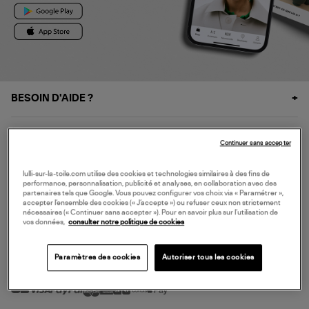
BESOIN D'AIDE ?
À PROPOS
Continuer sans accepter
NOS SERVICES
lulli-sur-la-toile.com utilise des cookies et technologies similaires à des fins de
performance, personnalisation, publicité et analyses, en collaboration avec des
partenaires tels que Google. Vous pouvez configurer vos choix via « Paramétrer »,
accepter l’ensemble des cookies (« J’accepte ») ou refuser ceux non strictement
SERVICE CLIENT
nécessaires (« Continuer sans accepter »). Pour en savoir plus sur l’utilisation de
vos données,
consulter notre politique de cookies
Paramètres des cookies
Autoriser tous les cookies
MODE DE PAIEMENT