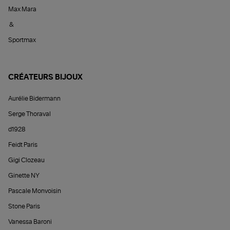
Max Mara
&
Sportmax
CRÉATEURS BIJOUX
Aurélie Bidermann
Serge Thoraval
d1928
Feidt Paris
Gigi Clozeau
Ginette NY
Pascale Monvoisin
Stone Paris
Vanessa Baroni