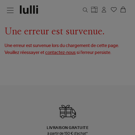
Aller au contenu principal
Une erreur est survenue.
Une erreur est survenue lors du chargement de cette page.
Veuillez réessayer et
contactez-nous
si l’erreur persiste.
LIVRAISON GRATUITE
à partir de 150 € d'achat*