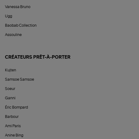
Vanessa Bruno
Ugg
Baobab Collection
Assouline
CRÉATEURS PRÊT-À-PORTER
Kujten
Samsoe Samsoe
Soeur
Ganni
Éric Bompard
Barbour
Ami Paris
Anine Bing