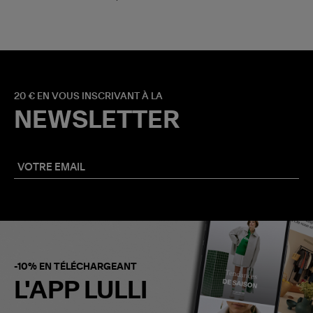
20 € EN VOUS INSCRIVANT À LA
NEWSLETTER
-10% EN TÉLÉCHARGEANT
L'APP LULLI