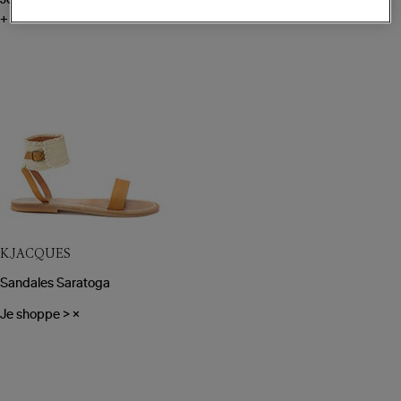
Je shoppe
>
×
+
K.JACQUES
Sandales Saratoga
Je shoppe
>
×