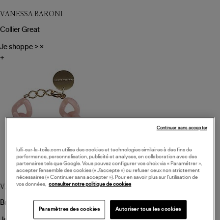
VANESSA BARONI
Collier Great
Je shoppe
>
×
+
Continuer sans accepter
lulli-sur-la-toile.com utilise des cookies et technologies similaires à des fins de
performance, personnalisation, publicité et analyses, en collaboration avec des
partenaires tels que Google. Vous pouvez configurer vos choix via « Paramétrer »,
accepter l’ensemble des cookies (« J’accepte ») ou refuser ceux non strictement
nécessaires (« Continuer sans accepter »). Pour en savoir plus sur l’utilisation de
vos données,
consulter notre politique de cookies
VANESSA BARONI
Bracelet Flat
Paramètres des cookies
Autoriser tous les cookies