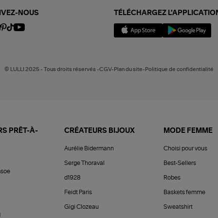
IVEZ-NOUS
TÉLÉCHARGEZ L'APPLICATIO
© LULLI 2025 - Tous droits réservés -CGV-Plan du site-Politique de confidentialité
S PRÊT-À-
CRÉATEURS BIJOUX
MODE FEMME
Aurélie Bidermann
Choisi pour vous
Serge Thoraval
Best-Sellers
soe
d1928
Robes
Feidt Paris
Baskets femme
Gigi Clozeau
Sweatshirt
d