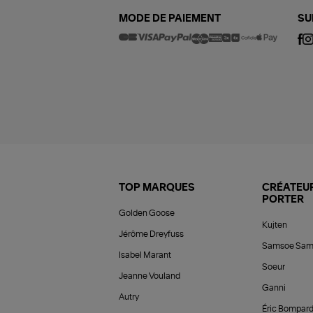
MODE DE PAIEMENT
SU
TOP MARQUES
CRÉATEUR
PORTER
Golden Goose
Kujten
Jérôme Dreyfuss
Samsoe Sam
Isabel Marant
Soeur
Jeanne Vouland
Ganni
Autry
Éric Bompar