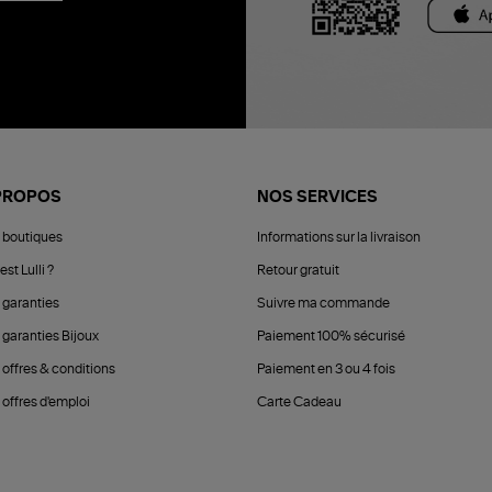
PROPOS
NOS SERVICES
 boutiques
Informations sur la livraison
est Lulli ?
Retour gratuit
 garanties
Suivre ma commande
 garanties Bijoux
Paiement 100% sécurisé
 offres & conditions
Paiement en 3 ou 4 fois
offres d'emploi
Carte Cadeau