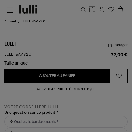
Aller au contenu principal
Accueil
LULLI-SAV-72€
LULLI
Partager
LULLI-
LULLI-SAV-72€
72,00 €
SAV-
72€
Taille
unique
AJOUTER AU PANIER
VOIR DISPONIBILITÉ EN BOUTIQUE
VOTRE CONSEILLÈRE LULLI
Une question sur ce produit ?
Quel est le but de ce devis ?