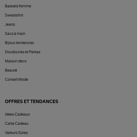
Baskets femme
Sweatshirt
Jeans
Sacs à main
Bijoux tendances
Doudounes et Parkas
Maison déco
Beauté
Conseil Mode
OFFRES ET TENDANCES
Idées Cadeaux
Carte Cadeau
Valeurs Sûres