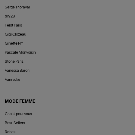
Serge Thoraval
d1928
Feidt Paris
Gigi Clozeau
Ginette NY
Pascale Monvoisin
Stone Paris
Vanessa Baroni
Vanrycke
MODE FEMME
Choisi pour vous
Best-Sellers
Robes