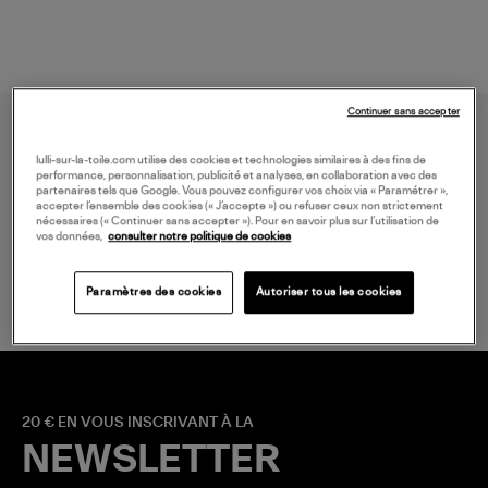
Continuer sans accepter
lulli-sur-la-toile.com utilise des cookies et technologies similaires à des fins de
performance, personnalisation, publicité et analyses, en collaboration avec des
partenaires tels que Google. Vous pouvez configurer vos choix via « Paramétrer »,
accepter l’ensemble des cookies (« J’accepte ») ou refuser ceux non strictement
nécessaires (« Continuer sans accepter »). Pour en savoir plus sur l’utilisation de
vos données,
consulter notre politique de cookies
LIVRAISON GRATUITE
à partir de 150€ d'achats*
Paramètres des cookies
Autoriser tous les cookies
20 € EN VOUS INSCRIVANT À LA
NEWSLETTER