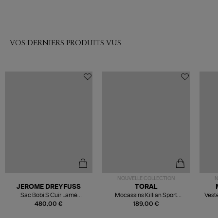
VOS DERNIERS PRODUITS VUS
NOUVELLE COLLECTION
N
JEROME DREYFUSS
TORAL
Sac Bobi S Cuir Lamé
Mocassins Killian Sport
Veste
Champagne
Mousse
480,00 €
189,00 €