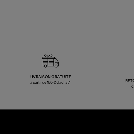
LIVRAISON GRATUITE
RET
à partir de 150 € d'achat*
d