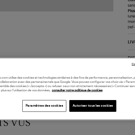
sans
Plus
lune
mont
(re
LI
DI
Co
oile.com utilise des cookies et technologies similaires à des fins de performance, personnalisation, p
collaboration avec des partenaires tels que Google. Vous pouvez configurer vos choix via « Param
semble des cookies (« J’accepte ») ou refuser ceux non strictement nécessaires (« Continuer san
 plus sur l’utilisation de vos données,
consulter notre politique de cookies
Paramètres des cookies
Autoriser tous les cookies
TS VUS