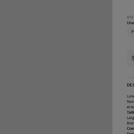
VOT
Une
DE
Lune
flex
et l
Tail
Larg
Bran
Com
Cons