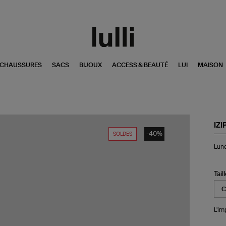
CHAUSSURES
SACS
BIJOUX
ACCESS & BEAUTÉ
LUI
MAISON
IZI
-40%
SOLDES
Lun
Lune
de
Lec
#D
L'I
Tail
Tor
L'im