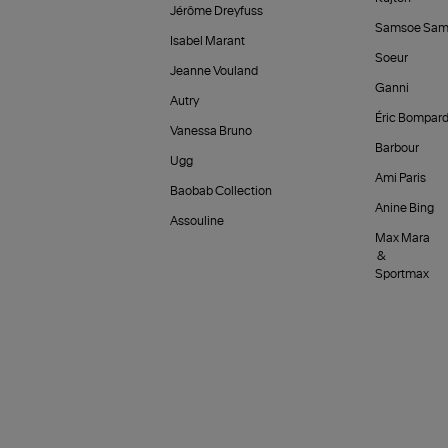
Jérôme Dreyfuss
Samsoe Sam
Isabel Marant
Soeur
Jeanne Vouland
Ganni
Autry
Éric Bompar
Vanessa Bruno
Barbour
Ugg
Ami Paris
Baobab Collection
Anine Bing
Assouline
Max Mara
&
Sportmax