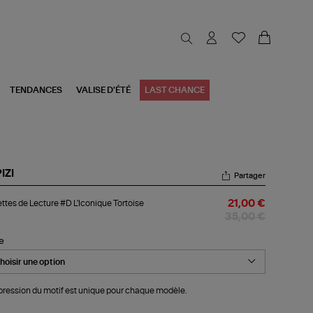
TENDANCES
VALISE D'ÉTÉ
LAST CHANCE
PIZI
Partager
ettes
ttes de Lecture #D L'Iconique Tortoise
21,00 €
ture
35,00 €
conique
le
toise
pression du motif est unique pour chaque modèle.