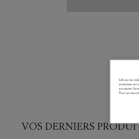
lulli-sur-la-t
analyses, en 
accepter l’en
Pour en savoir
VOS DERNIERS PRODUI