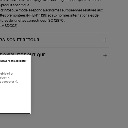
 produit spécifique.
 d'infos :
Ce modèle répond aux normes européennes relatives aux
ttes prémontées (NF EN 14139) et aux normes internationales de
ures de lunettes correctrices (ISO 12870).
f-LMSDC02)
VRAISON ET RETOUR
SPONIBILITÉ BOUTIQUE
ntinuer sans accepter
ublicité et
étrer »,
s accepter »).