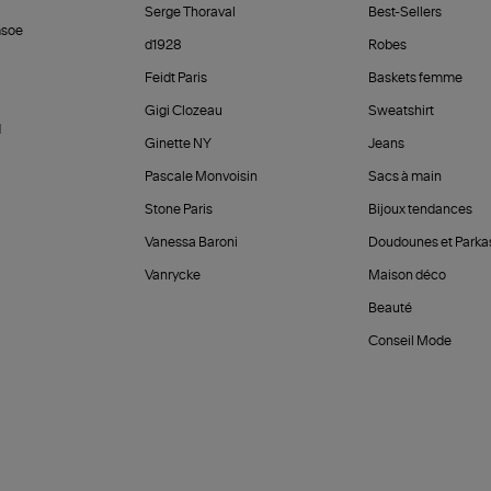
Serge Thoraval
Best-Sellers
soe
d1928
Robes
Feidt Paris
Baskets femme
Gigi Clozeau
Sweatshirt
d
Ginette NY
Jeans
Pascale Monvoisin
Sacs à main
Stone Paris
Bijoux tendances
Vanessa Baroni
Doudounes et Parka
Vanrycke
Maison déco
Beauté
Conseil Mode