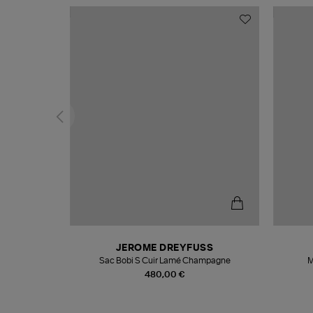
N
JEROME DREYFUSS
te
Sac Bobi S Cuir Lamé Champagne
M
480,00 €