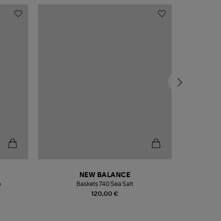
NEW BALANCE
e
Baskets 740 Sea Salt
Veste
120,00 €