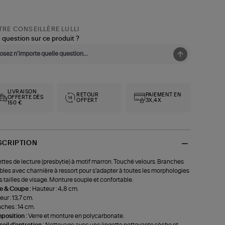
RE CONSEILLÈRE LULLI
 question sur ce produit ?
LIVRAISON
RETOUR
PAIEMENT EN
OFFERTE DÈS
OFFERT
3X,4X
150 €
SCRIPTION
ttes de lecture (presbytie) à motif marron. Touché velours. Branches
ibles avec charnière à ressort pour s'adapter à toutes les morphologies
es tailles de visage. Monture souple et confortable.
le & Coupe :
Hauteur : 4,8 cm.
eur : 13,7 cm.
ches : 14 cm.
position :
Verre et monture en polycarbonate.
eil d'entretien :
Nettoyage avec une lingette nettoyante sèche et