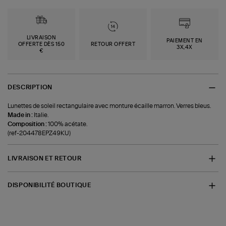
LIVRAISON
PAIEMENT EN
OFFERTE DÈS 150
RETOUR OFFERT
3X,4X
€
DESCRIPTION
Lunettes de soleil rectangulaire avec monture écaille marron. Verres bleus.
Made in :
Italie.
Composition :
100% acétate.
(ref-204478EPZ49KU)
LIVRAISON ET RETOUR
DISPONIBILITÉ BOUTIQUE