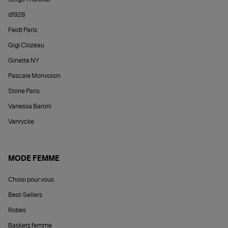
d1928
Feidt Paris
Gigi Clozeau
Ginette NY
Pascale Monvoisin
Stone Paris
Vanessa Baroni
Vanrycke
MODE FEMME
Choisi pour vous
Best-Sellers
Robes
Baskets femme