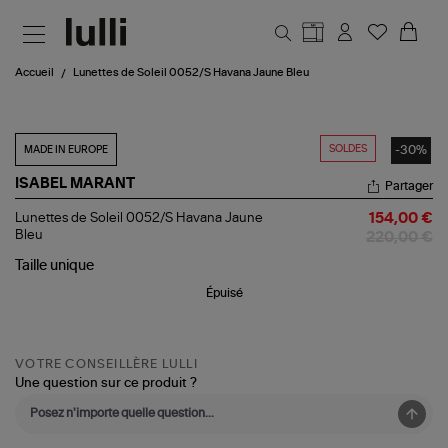
Aller au contenu principal
Accueil
Lunettes de Soleil 0052/S Havana Jaune Bleu
SOLDES
-30%
MADE IN EUROPE
ISABEL MARANT
Partager
Lunettes
Lunettes de Soleil 0052/S Havana Jaune
154,00 €
de
Bleu
220,00 €
Soleil
0052/S
Taille
unique
Havana
Épuisé
Jaune
Bleu
VOTRE CONSEILLÈRE LULLI
Une question sur ce produit ?