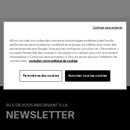
Continuer sans accepter
lulli-sur-la-toile.com utilise des cookies et technologies similaires à des fins de
performance, personnalisation, publicité et analyses, en collaboration avec des
partenaires tels que Google. Vous pouvez configurer vos choix via « Paramétrer »,
accepter l’ensemble des cookies (« J’accepte ») ou refuser ceux non strictement
nécessaires (« Continuer sans accepter »). Pour en savoir plus sur l’utilisation de
LIVRAISON GRATUITE
vos données,
consulter notre politique de cookies
à partir de 150 € d'achat*
Paramètres des cookies
Autoriser tous les cookies
20 € EN VOUS INSCRIVANT À LA
NEWSLETTER