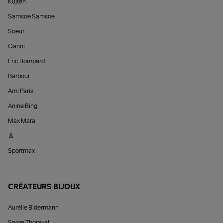
Kujten
Samsoe Samsoe
Soeur
Ganni
Éric Bompard
Barbour
Ami Paris
Anine Bing
Max Mara
&
Sportmax
CRÉATEURS BIJOUX
Aurélie Bidermann
Serge Thoraval