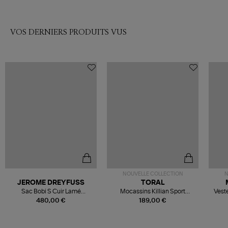
VOS DERNIERS PRODUITS VUS
NOUVELLE COLLECTION
N
JEROME DREYFUSS
TORAL
Sac Bobi S Cuir Lamé
Mocassins Killian Sport
Veste
Champagne
Mousse
480,00 €
189,00 €