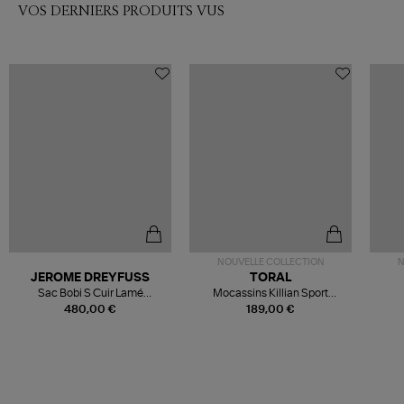
VOS DERNIERS PRODUITS VUS
NOUVELLE COLLECTION
N
JEROME DREYFUSS
TORAL
Sac Bobi S Cuir Lamé
Mocassins Killian Sport
Champagne
Mousse
480,00 €
189,00 €