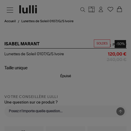
Aller au contenu principal
Accueil
Lunettes de Soleil 0107/G/S Ivoire
SOLDES
-50%
ISABEL MARANT
Partager
Lunettes
Lunettes de Soleil 0107/G/S Ivoire
120,00 €
de
240,00 €
Soleil
0107/G/S
Taille
unique
Ivoire
Épuisé
VOTRE CONSEILLÈRE LULLI
Une question sur ce produit ?