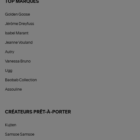
TOP MARQUES
Golden Goose
Jérôme Dreyfuss
Isabel Marant
Jeanne Vouland
Autry
Vanessa Bruno
Ugg
Baobab Collection
Assouline
CRÉATEURS PRÊT-À-PORTER
Kujten
Samsoe Samsoe