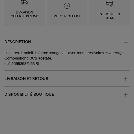
LIVRAISON
PAIEMENT EN
OFFERTE DÈS 150
RETOUR OFFERT
3X,4X
€
DESCRIPTION
Lunettes de soleil de forme octogonale avec montures ivoires et verres gris.
Composition :
100% acétate.
(ref-205535SZJ53IR)
LIVRAISON ET RETOUR
DISPONIBILITÉ BOUTIQUE