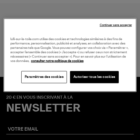
Continuer sans accepter
lulli-sur-la-toile.com utilise des cookies et technologies similaires à des fins de
performance, personnalisation, publicité et analyses, en collaboration avec des
LIVRAISON GRATUITE
partenaires tels que Google. Vous pouvez configurer vos choix via « Paramétrer »,
accepter l’ensemble des cookies (« J’accepte ») ou refuser ceux non strictement
à partir de 150 € d'achat*
nécessaires (« Continuer sans accepter »). Pour en savoir plus sur l’utilisation de
vos données,
consulter notre politique de cookies
Paramètres des cookies
Autoriser tous les cookies
20 € EN VOUS INSCRIVANT À LA
NEWSLETTER