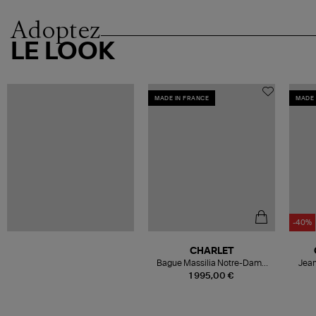
Adoptez
LE LOOK
MADE IN FRANCE
MADE 
-40%
CHARLET
Bague Massilia Notre-Dame
Jea
de la Garde Or Jaune
1 995,00 €