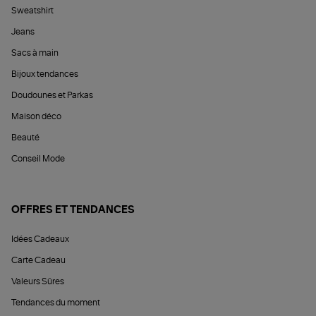
Sweatshirt
Jeans
Sacs à main
Bijoux tendances
Doudounes et Parkas
Maison déco
Beauté
Conseil Mode
OFFRES ET TENDANCES
Idées Cadeaux
Carte Cadeau
Valeurs Sûres
Tendances du moment