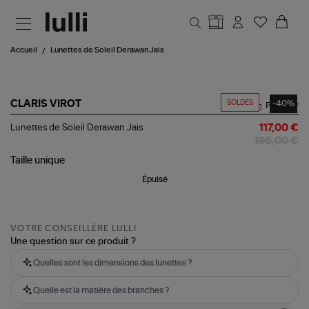
Aller au contenu principal
Accueil
Lunettes de Soleil Derawan Jais
SOLDES
-40%
CLARIS VIROT
Partager
Lunettes
Lunettes de Soleil Derawan Jais
117,00 €
de
195,00 €
Soleil
Derawan
Taille
unique
Jais
Épuisé
VOTRE CONSEILLÈRE LULLI
Une question sur ce produit ?
Quelles sont les dimensions des lunettes ?
Quelle est la matière des branches ?