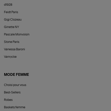
d1928
Feidt Paris
Gigi Clozeau
Ginette NY
Pascale Monvoisin
Stone Paris
Vanessa Baroni
Vanrycke
MODE FEMME
Choisi pour vous
Best-Sellers
Robes
Baskets femme