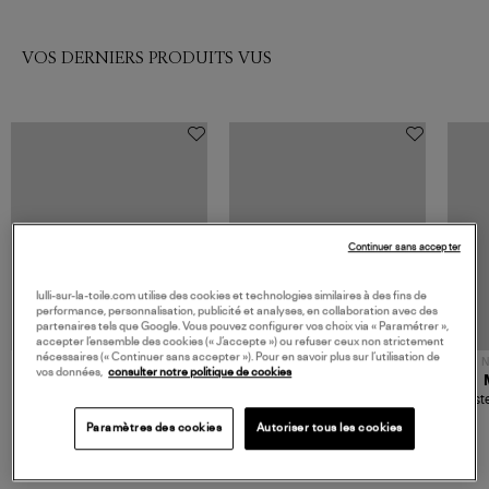
VOS DERNIERS PRODUITS VUS
Continuer sans accepter
lulli-sur-la-toile.com utilise des cookies et technologies similaires à des fins de
performance, personnalisation, publicité et analyses, en collaboration avec des
partenaires tels que Google. Vous pouvez configurer vos choix via « Paramétrer »,
accepter l’ensemble des cookies (« J’accepte ») ou refuser ceux non strictement
nécessaires (« Continuer sans accepter »). Pour en savoir plus sur l’utilisation de
NOUVELLE COLLECTION
N
vos données,
consulter notre politique de cookies
JEROME DREYFUSS
TORAL
Sac Bobi S Cuir Lamé
Mocassins Killian Sport
Veste
Champagne
Mousse
480,00 €
189,00 €
Paramètres des cookies
Autoriser tous les cookies