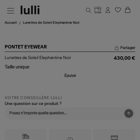
Aller au contenu principal
Accueil
Lunettes de Soleil Elephantine Noir
PONTET EYEWEAR
Partager
Lunettes
Lunettes de Soleil Elephantine Noir
430,00 €
de
Soleil
Taille
unique
Elephantine
Épuisé
Noir
VOTRE CONSEILLÈRE LULLI
Une question sur ce produit ?