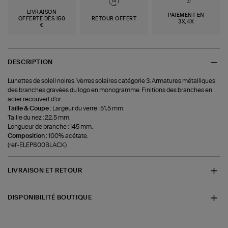
LIVRAISON
PAIEMENT EN
OFFERTE DÈS 150
RETOUR OFFERT
3X,4X
€
DESCRIPTION
Lunettes de soleil noires. Verres solaires catégorie 3. Armatures métalliques
des branches gravées du logo en monogramme. Finitions des branches en
acier recouvert d’or.
Taille & Coupe :
Largeur du verre : 51,5 mm.
Taille du nez : 22,5 mm.
Longueur de branche : 145 mm.
Composition :
100% acétate.
(ref-ELEP800BLACK)
LIVRAISON ET RETOUR
DISPONIBILITÉ BOUTIQUE