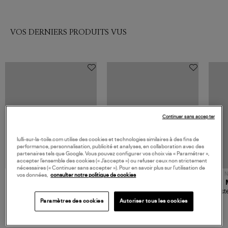
VOS DERNIERS PRODUITS VUS
Continuer sans accepter
lulli-sur-la-toile.com utilise des cookies et technologies similaires à des fins de
performance, personnalisation, publicité et analyses, en collaboration avec des
partenaires tels que Google. Vous pouvez configurer vos choix via « Paramétrer »,
accepter l’ensemble des cookies (« J’accepte ») ou refuser ceux non strictement
nécessaires (« Continuer sans accepter »). Pour en savoir plus sur l’utilisation de
NOUVELLE COLLECTION
N
vos données,
consulter notre politique de cookies
JEROME DREYFUSS
TORAL
Sac Bobi S Cuir Lamé
Mocassins Killian Sport
Veste
Champagne
Mousse
480,00 €
189,00 €
Paramètres des cookies
Autoriser tous les cookies