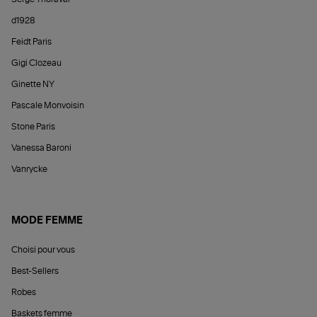
d1928
Feidt Paris
Gigi Clozeau
Ginette NY
Pascale Monvoisin
Stone Paris
Vanessa Baroni
Vanrycke
MODE FEMME
Choisi pour vous
Best-Sellers
Robes
Baskets femme