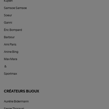
Kujten
Samsoe Samsoe
Soeur
Ganni
Éric Bompard
Barbour
Ami Paris
Anine Bing
Max Mara
&
Sportmax
CRÉATEURS BIJOUX
Aurélie Bidermann
Serge Thoraval