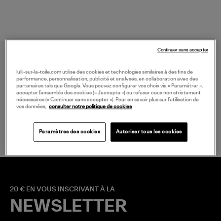
Continuer sans accepter
lulli-sur-la-toile.com utilise des cookies et technologies similaires à des fins de
performance, personnalisation, publicité et analyses, en collaboration avec des
partenaires tels que Google. Vous pouvez configurer vos choix via « Paramétrer »,
accepter l’ensemble des cookies (« J’accepte ») ou refuser ceux non strictement
nécessaires (« Continuer sans accepter »). Pour en savoir plus sur l’utilisation de
vos données,
consulter notre politique de cookies
LIVRAISON GRATUITE
à partir de 150 € d'achat*
Paramètres des cookies
Autoriser tous les cookies
20 € EN VOUS INSCRIVANT À LA
NEWSLETTER