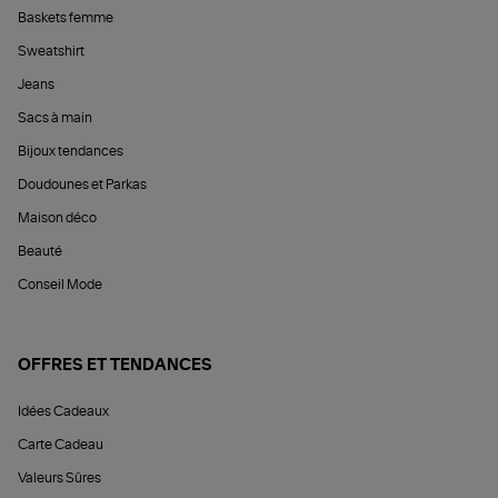
Baskets femme
Sweatshirt
Jeans
Sacs à main
Bijoux tendances
Doudounes et Parkas
Maison déco
Beauté
Conseil Mode
OFFRES ET TENDANCES
Idées Cadeaux
Carte Cadeau
Valeurs Sûres