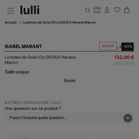
Aller au contenu principal
Accueil
Lunettes de Soleil Ely 0004/S Havana Marron
SOLDES
-40%
ISABEL MARANT
Partager
Lunettes
Lunettes de Soleil Ely 0004/S Havana
132,00 €
de
Marron
220,00 €
Soleil
Ely
Taille
unique
0004/S
Épuisé
Havana
Marron
VOTRE CONSEILLÈRE LULLI
Une question sur ce produit ?