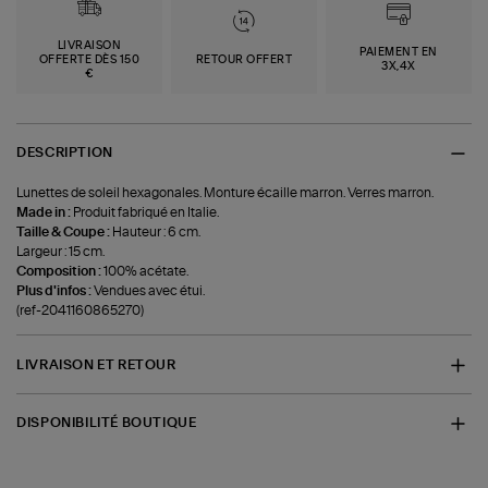
LIVRAISON
PAIEMENT EN
OFFERTE DÈS 150
RETOUR OFFERT
3X,4X
€
DESCRIPTION
Lunettes de soleil hexagonales. Monture écaille marron. Verres marron.
Made in :
Produit fabriqué en Italie.
Taille & Coupe :
Hauteur : 6 cm.
Largeur : 15 cm.
Composition :
100% acétate.
Plus d'infos :
Vendues avec étui.
(ref-2041160865270)
LIVRAISON ET RETOUR
DISPONIBILITÉ BOUTIQUE