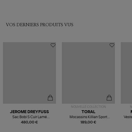
VOS DERNIERS PRODUITS VUS
NOUVELLE COLLECTION
N
JEROME DREYFUSS
TORAL
Sac Bobi S Cuir Lamé
Mocassins Killian Sport
Veste
Champagne
Mousse
480,00 €
189,00 €