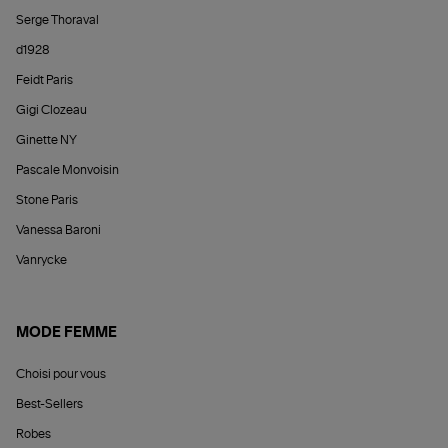
Serge Thoraval
d1928
Feidt Paris
Gigi Clozeau
Ginette NY
Pascale Monvoisin
Stone Paris
Vanessa Baroni
Vanrycke
MODE FEMME
Choisi pour vous
Best-Sellers
Robes