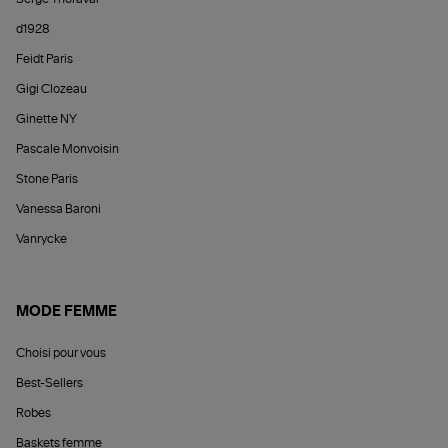
d1928
Feidt Paris
Gigi Clozeau
Ginette NY
Pascale Monvoisin
Stone Paris
Vanessa Baroni
Vanrycke
MODE FEMME
Choisi pour vous
Best-Sellers
Robes
Baskets femme