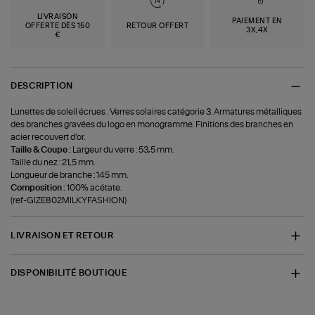
LIVRAISON
PAIEMENT EN
OFFERTE DÈS 150
RETOUR OFFERT
3X,4X
€
DESCRIPTION
Lunettes de soleil écrues . Verres solaires catégorie 3. Armatures métalliques
des branches gravées du logo en monogramme. Finitions des branches en
acier recouvert d’or.
Taille & Coupe :
Largeur du verre : 53,5 mm.
Taille du nez : 21,5 mm.
Longueur de branche : 145 mm.
Composition :
100% acétate.
(ref-GIZE802MILKYFASHION)
LIVRAISON ET RETOUR
DISPONIBILITÉ BOUTIQUE