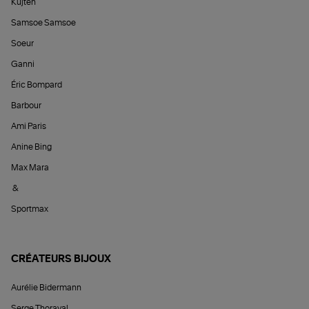
Kujten
Samsoe Samsoe
Soeur
Ganni
Éric Bompard
Barbour
Ami Paris
Anine Bing
Max Mara
&
Sportmax
CRÉATEURS BIJOUX
Aurélie Bidermann
Serge Thoraval