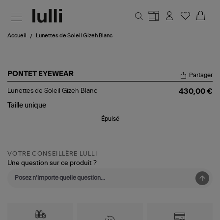
Aller au contenu principal
Accueil
Lunettes de Soleil Gizeh Blanc
PONTET EYEWEAR
Partager
Lunettes
Lunettes de Soleil Gizeh Blanc
430,00 €
de
Soleil
Taille
unique
Gizeh
Épuisé
Blanc
VOTRE CONSEILLÈRE LULLI
Une question sur ce produit ?