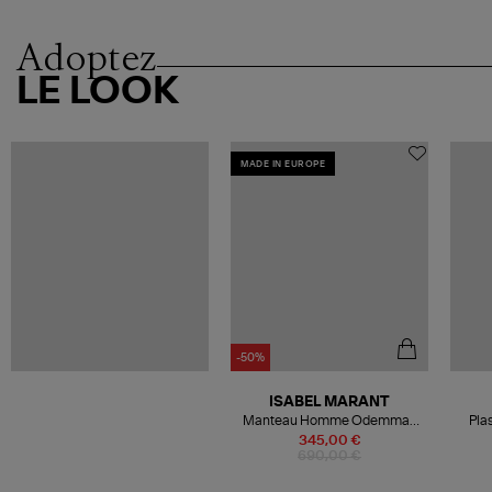
Adoptez
LE LOOK
MADE IN EUROPE
-50%
ISABEL MARANT
Manteau Homme Odemmah
Pla
Noir
345,00 €
690,00 €