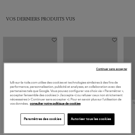
VOS DERNIERS PRODUITS VUS
Continuer sans accepter
lulli-sur-la-toile.com utilise des cookies et technologies similaires à des fins de
performance, personnalisation, publicité et analyses, en collaboration avec des
partenaires tels que Google. Vous pouvez configurer vos choix via « Paramétrer »,
accepter l’ensemble des cookies (« J’accepte ») ou refuser ceux non strictement
nécessaires (« Continuer sans accepter »). Pour en savoir plus sur l’utilisation de
NOUVELLE COLLECTION
N
vos données,
consulter notre politique de cookies
JEROME DREYFUSS
TORAL
Sac Bobi S Cuir Lamé
Mocassins Killian Sport
Champagne
Mousse
480,00 €
189,00 €
Paramètres des cookies
Autoriser tous les cookies