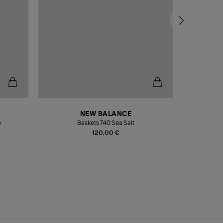
NEW BALANCE
e
Baskets 740 Sea Salt
Veste
120,00 €