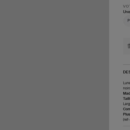
VOT
Une
DE
Lune
noirs
Made
Tail
Larg
Com
Plus
(re