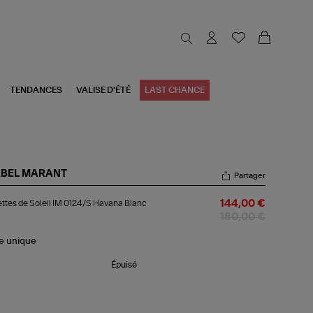
TENDANCES
VALISE D'ÉTÉ
LAST CHANCE
ABEL MARANT
Partager
ettes
ttes de Soleil IM 0124/S Havana Blanc
144,00 €
eil
180,00 €
24/S
le
unique
vana
nc
Épuisé