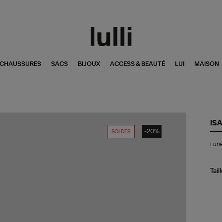
CHAUSSURES
SACS
BIJOUX
ACCESS & BEAUTÉ
LUI
MAISON
IS
-20%
SOLDES
Lun
Lune
de
Sol
IM
01
Tail
Ha
Bla