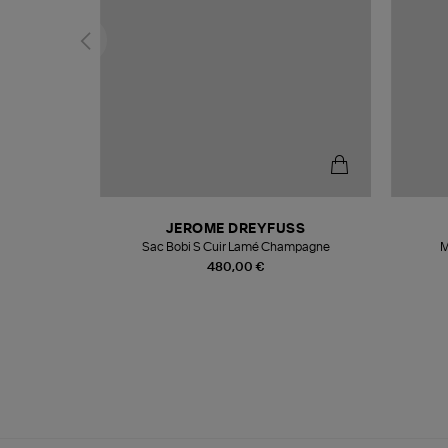
N
JEROME DREYFUSS
te
Sac Bobi S Cuir Lamé Champagne
M
480,00 €