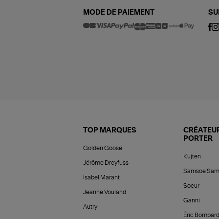
MODE DE PAIEMENT
SU
TOP MARQUES
CRÉATEUR
PORTER
Golden Goose
Kujten
Jérôme Dreyfuss
Samsoe Sam
Isabel Marant
Soeur
Jeanne Vouland
Ganni
Autry
Éric Bompar