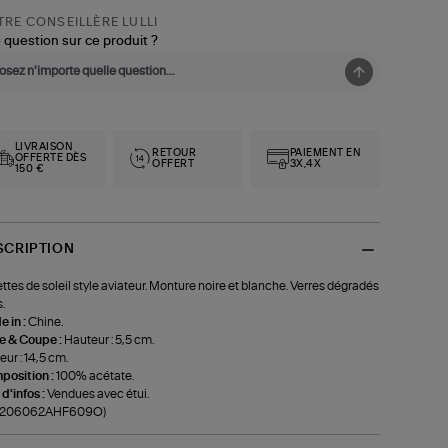
RE CONSEILLÈRE LULLI
 question sur ce produit ?
LIVRAISON
RETOUR
PAIEMENT EN
OFFERTE DÈS
OFFERT
3X,4X
150 €
SCRIPTION
ttes de soleil style aviateur. Monture noire et blanche. Verres dégradés
.
 in :
Chine.
le & Coupe :
Hauteur : 5,5 cm.
eur : 14,5 cm.
position :
100% acétate.
 d'infos :
Vendues avec étui.
f-206062AHF609O)