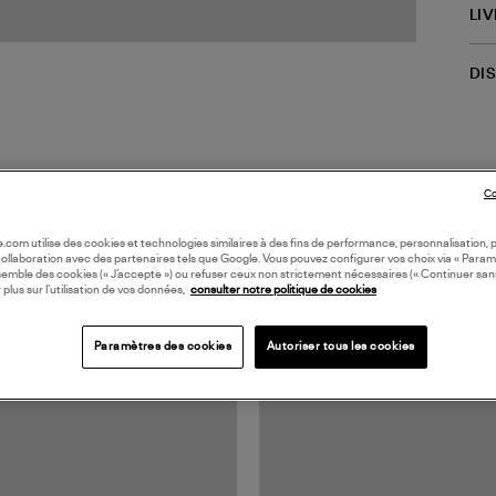
LI
DI
Co
oile.com utilise des cookies et technologies similaires à des fins de performance, personnalisation, p
collaboration avec des partenaires tels que Google. Vous pouvez configurer vos choix via « Param
semble des cookies (« J’accepte ») ou refuser ceux non strictement nécessaires (« Continuer san
 plus sur l’utilisation de vos données,
consulter notre politique de cookies
TS VUS
Paramètres des cookies
Autoriser tous les cookies