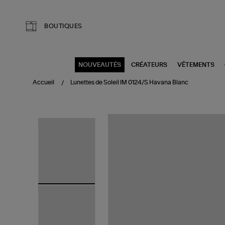
Aller au contenu principal
BOUTIQUES
NOUVEAUTÉS
CRÉATEURS
VÊTEMENTS
Accueil
Lunettes de Soleil IM 0124/S Havana Blanc