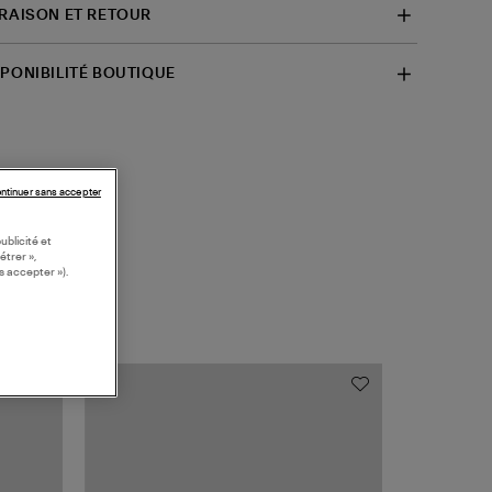
VRAISON ET RETOUR
SPONIBILITÉ BOUTIQUE
ntinuer sans accepter
ublicité et
étrer »,
s accepter »).