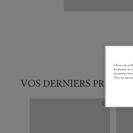
lulli-sur-la-t
analyses, en 
accepter l’en
Pour en savoir
VOS DERNIERS PRODUI