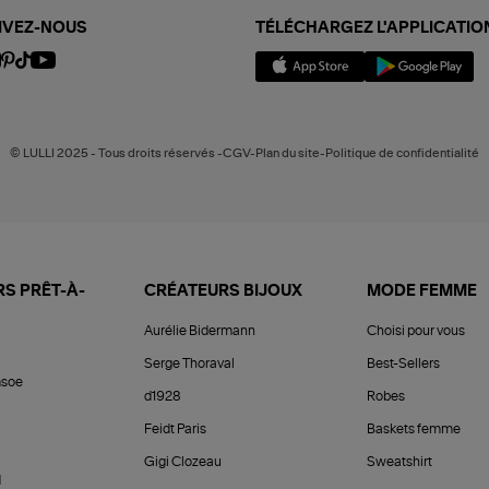
IVEZ-NOUS
TÉLÉCHARGEZ L'APPLICATIO
© LULLI 2025 - Tous droits réservés -CGV-Plan du site-Politique de confidentialité
S PRÊT-À-
CRÉATEURS BIJOUX
MODE FEMME
Aurélie Bidermann
Choisi pour vous
Serge Thoraval
Best-Sellers
soe
d1928
Robes
Feidt Paris
Baskets femme
Gigi Clozeau
Sweatshirt
d