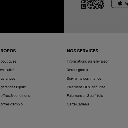
PROPOS
NOS SERVICES
 boutiques
Informations sur la livraison
est Lulli ?
Retour gratuit
 garanties
Suivre ma commande
 garanties Bijoux
Paiement 100% sécurisé
 offres & conditions
Paiement en 3 ou 4 fois
offres d'emploi
Carte Cadeau