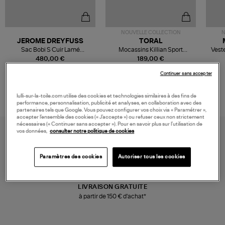
NOUVELLE COLLECTION
N
JEROME DREYFUSS
TORAL
Sac Bobi S Cuir Lamé
Mocassins Killian Sport
Veste
Champagne
Mousse
480,00 €
189,00 €
Continuer sans accepter
lulli-sur-la-toile.com utilise des cookies et technologies similaires à des fins de
performance, personnalisation, publicité et analyses, en collaboration avec des
partenaires tels que Google. Vous pouvez configurer vos choix via « Paramétrer »,
accepter l’ensemble des cookies (« J’accepte ») ou refuser ceux non strictement
nécessaires (« Continuer sans accepter »). Pour en savoir plus sur l’utilisation de
vos données,
consulter notre politique de cookies
Paramètres des cookies
Autoriser tous les cookies
LIVRAISON GRATUITE
à partir de 150 € d'achat*