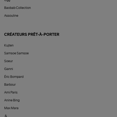
Ugg
Baobab Collection
Assouline
CRÉATEURS PRÊT-À-PORTER
Kujten
Samsoe Samsoe
Soeur
Ganni
Éric Bompard
Barbour
Ami Paris
Anine Bing
Max Mara
&