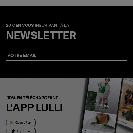
20 € EN VOUS INSCRIVANT À LA
NEWSLETTER
-10% EN TÉLÉCHARGEANT
L'APP LULLI