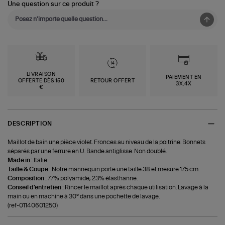
Une question sur ce produit ?
LIVRAISON
PAIEMENT EN
OFFERTE DÈS 150
RETOUR OFFERT
3X,4X
€
DESCRIPTION
Maillot de bain une pièce violet. Fronces au niveau de la poitrine. Bonnets
séparés par une ferrure en U. Bande antiglisse. Non doublé.
Made in :
Italie.
Taille & Coupe :
Notre mannequin porte une taille 38 et mesure 175 cm.
Composition :
77% polyamide, 23% élasthanne.
Conseil d'entretien :
Rincer le maillot après chaque utilisation. Lavage à la
main ou en machine à 30° dans une pochette de lavage.
(ref-01140601250)