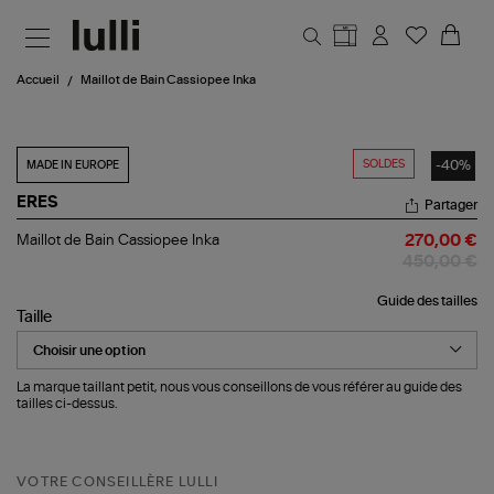
Aller au contenu principal
Accueil
Maillot de Bain Cassiopee Inka
SOLDES
-40%
MADE IN EUROPE
ERES
Partager
Maillot
Maillot de Bain Cassiopee Inka
270,00 €
de
450,00 €
Bain
Cassiopee
Guide des tailles
Inka
Taille
La marque taillant petit, nous vous conseillons de vous référer au guide des
tailles ci-dessus.
VOTRE CONSEILLÈRE LULLI