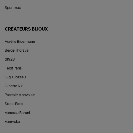
Sportmax
CRÉATEURS BIJOUX
Aurélie Bidermann
Serge Thoraval
d1928
Feidt Paris
Gigi Clozeau
Ginette NY
Pascale Monvoisin
Stone Paris
Vanessa Baroni
Vanrycke