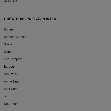
Assouline
CRÉATEURS PRÊT-À-PORTER
Kujten
Samsoe Samsoe
Soeur
Ganni
Éric Bompard
Barbour
Ami Paris
Anine Bing
Max Mara
&
Sportmax