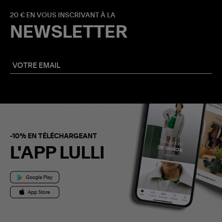
20 € EN VOUS INSCRIVANT À LA
NEWSLETTER
-10% EN TÉLÉCHARGEANT
L'APP LULLI