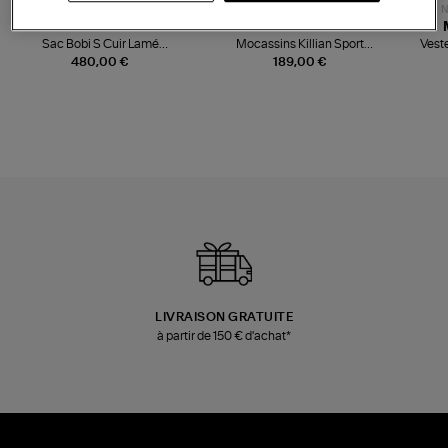
NOUVELLE COLLECTION
N
JEROME DREYFUSS
TORAL
Sac Bobi S Cuir Lamé
Mocassins Killian Sport
Veste
Champagne
Mousse
480,00 €
189,00 €
LIVRAISON GRATUITE
à partir de 150 € d'achat*