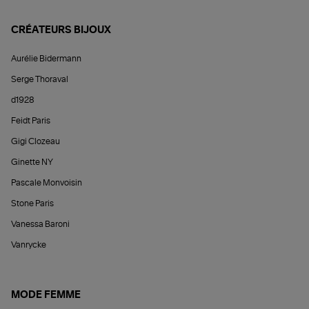
CRÉATEURS BIJOUX
Aurélie Bidermann
Serge Thoraval
d1928
Feidt Paris
Gigi Clozeau
Ginette NY
Pascale Monvoisin
Stone Paris
Vanessa Baroni
Vanrycke
MODE FEMME