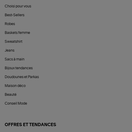
Choisi pour vous
Best-Sellers
Robes
Baskets femme
Sweatshirt
Jeans
Sacs à main
Bijoux tendances
Doudounes et Parkas
Maison déco
Beauté
Conseil Mode
OFFRES ET TENDANCES