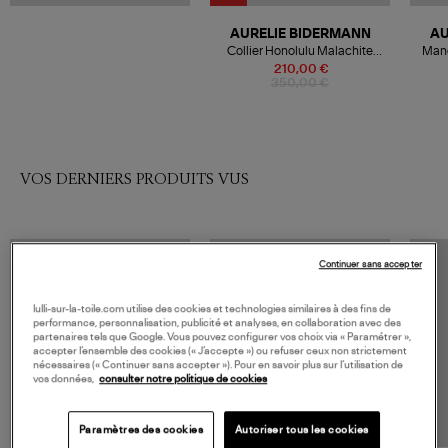
AURELIE BIDERMANN
AU
Collier Honolulu Malachite
Manc
Jade
210,00 €
350,00 €
VOS DERNIERS PRODUITS VUS
Continuer sans accepter
lulli-sur-la-toile.com utilise des cookies et technologies similaires à des fins de
performance, personnalisation, publicité et analyses, en collaboration avec des
partenaires tels que Google. Vous pouvez configurer vos choix via « Paramétrer »,
accepter l’ensemble des cookies (« J’accepte ») ou refuser ceux non strictement
nécessaires (« Continuer sans accepter »). Pour en savoir plus sur l’utilisation de
vos données,
consulter notre politique de cookies
Paramètres des cookies
Autoriser tous les cookies