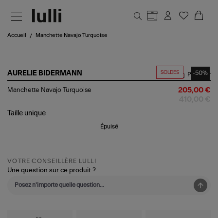
Aller au contenu principal
Accueil
Manchette Navajo Turquoise
SOLDES
-50%
AURELIE BIDERMANN
Partager
Manchette
Manchette Navajo Turquoise
205,00 €
Navajo
410,00 €
Turquoise
Taille
unique
Épuisé
VOTRE CONSEILLÈRE LULLI
Une question sur ce produit ?