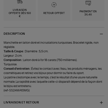
LIVRAISON
PAIEMENT EN
OFFERTE DÈS 150
RETOUR OFFERT
3X,4X
€
DESCRIPTION
Manchette en laiton doré et incrustations turquoises. Bracelet rigide, non
réglable.
Taille & Coupe :
Diamètre : 5,5 cm.
Largeur : 2 cm.
Composition :
Laiton doré à l'or 18 carats (750 millièmes).
Turquoise.
Conseil d'entretien :
Évitez le contact avec l'eau, les produits ménagers, les
cosmétiques et retirez vos bijoux pour dormir ou faire du sport.
La patine s’estompe avec le temps, c'est le résultat d'une usure naturelle
normale. La rapidité avec laquelle celle-ci disparaît dépend de la façon dont
le bijou est entretenu.
(ref-SS24MA10MG)
LIVRAISON ET RETOUR