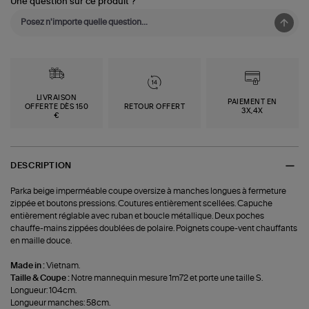
Une question sur ce produit ?
LIVRAISON
PAIEMENT EN
OFFERTE DÈS 150
RETOUR OFFERT
3X,4X
€
DESCRIPTION
Parka beige imperméable coupe oversize à manches longues à fermeture
zippée et boutons pressions. Coutures entièrement scellées. Capuche
entièrement réglable avec ruban et boucle métallique. Deux poches
chauffe-mains zippées doublées de polaire. Poignets coupe-vent chauffants
en maille douce.
Made in :
Vietnam.
Taille & Coupe :
Notre mannequin mesure 1m72 et porte une taille S.
Longueur: 104cm.
Longueur manches: 58cm.