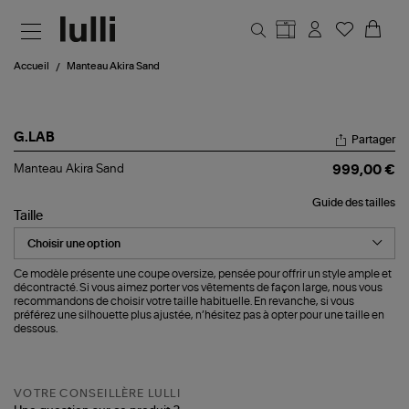
Aller au contenu principal
Accueil
Manteau Akira Sand
G.LAB
Partager
Manteau
Manteau Akira Sand
999,00 €
Akira
Sand
Guide des tailles
Taille
Ce modèle présente une coupe oversize, pensée pour offrir un style ample et
décontracté. Si vous aimez porter vos vêtements de façon large, nous vous
recommandons de choisir votre taille habituelle. En revanche, si vous
préférez une silhouette plus ajustée, n’hésitez pas à opter pour une taille en
dessous.
VOTRE CONSEILLÈRE LULLI