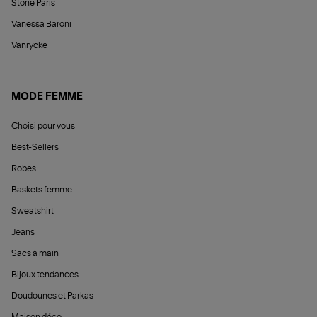
Stone Paris
Vanessa Baroni
Vanrycke
MODE FEMME
Choisi pour vous
Best-Sellers
Robes
Baskets femme
Sweatshirt
Jeans
Sacs à main
Bijoux tendances
Doudounes et Parkas