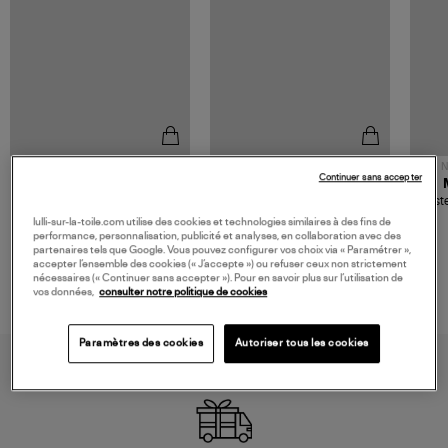
NOUVELLE COLLECTION
N
Continuer sans accepter
JEROME DREYFUSS
TORAL
Sac Bobi S Cuir Lamé
Mocassins Killian Sport
Veste
Champagne
Mousse
480,00 €
189,00 €
lulli-sur-la-toile.com utilise des cookies et technologies similaires à des fins de
performance, personnalisation, publicité et analyses, en collaboration avec des
partenaires tels que Google. Vous pouvez configurer vos choix via « Paramétrer »,
accepter l’ensemble des cookies (« J’accepte ») ou refuser ceux non strictement
nécessaires (« Continuer sans accepter »). Pour en savoir plus sur l’utilisation de
vos données,
consulter notre politique de cookies
Paramètres des cookies
Autoriser tous les cookies