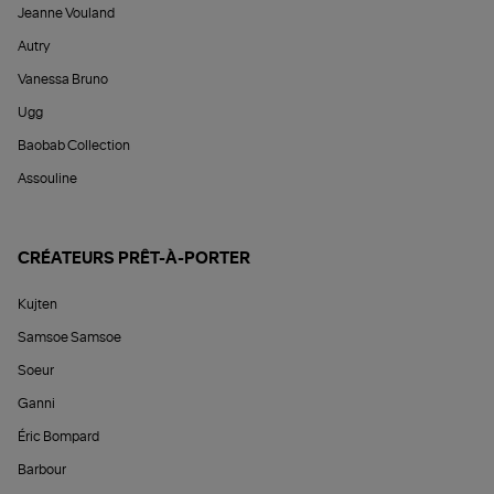
Jeanne Vouland
Autry
Vanessa Bruno
Ugg
Baobab Collection
Assouline
CRÉATEURS PRÊT-À-PORTER
Kujten
Samsoe Samsoe
Soeur
Ganni
Éric Bompard
Barbour