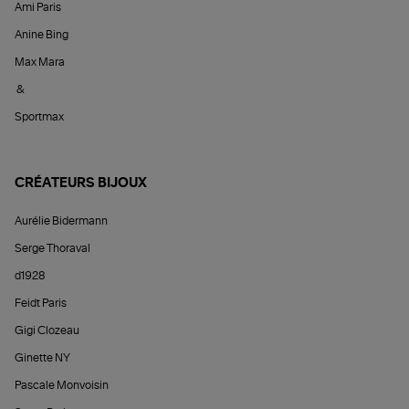
Ami Paris
Anine Bing
Max Mara
&
Sportmax
CRÉATEURS BIJOUX
Aurélie Bidermann
Serge Thoraval
d1928
Feidt Paris
Gigi Clozeau
Ginette NY
Pascale Monvoisin