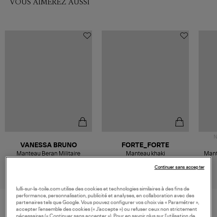
VOUS AIMEREZ AUSSI
N
VANESSA BRUNO
FORTE_FORTE
Manteau Beran Militaire
Manteau khaki
Mant
395,00 €
590,00 €
Continuer sans accepter
lulli-sur-la-toile.com utilise des cookies et technologies similaires à des fins de
performance, personnalisation, publicité et analyses, en collaboration avec des
partenaires tels que Google. Vous pouvez configurer vos choix via « Paramétrer »,
accepter l’ensemble des cookies (« J’accepte ») ou refuser ceux non strictement
nécessaires (« Continuer sans accepter »). Pour en savoir plus sur l’utilisation de