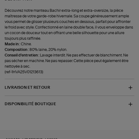
Découvrez notre manteau Bachir extra-long et extra-oversize, la pièce
maîtresse de votre garde-robe hivernale. Sa coupe généreusement ample
vous permet de glisser plusieurs couches en dessous, parfait pour affronter
le froid avec style. Confectionné en laine double face, il vous enveloppe dans
un cocon de douceur tout en offrant une belle silhouette pour une allure
toujours plus raffinée.
Made in :
Chine.
Composition :
80% laine, 20% nylon.
Conseil d'entretien :
Lavage interdit. Ne pas effectuer de blanchiment. Ne
pas sécher en machine. Ne pas repasser. Cette pièce peut également être
nettoyée à sec.
(ref-1HVA25V01213613)
LIVRAISON ET RETOUR
DISPONIBILITÉ BOUTIQUE