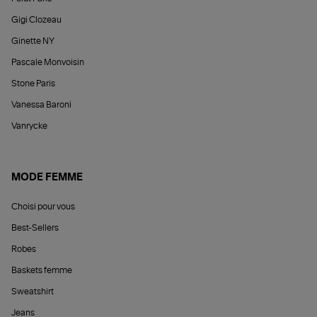
Gigi Clozeau
Ginette NY
Pascale Monvoisin
Stone Paris
Vanessa Baroni
Vanrycke
MODE FEMME
Choisi pour vous
Best-Sellers
Robes
Baskets femme
Sweatshirt
Jeans