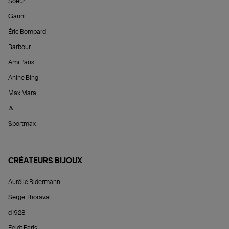
Soeur
Ganni
Éric Bompard
Barbour
Ami Paris
Anine Bing
Max Mara
&
Sportmax
CRÉATEURS BIJOUX
Aurélie Bidermann
Serge Thoraval
d1928
Feidt Paris