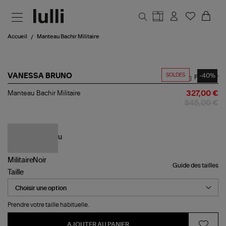
Aller au contenu principal
Accueil
Manteau Bachir Militaire
SOLDES
-40%
VANESSA BRUNO
Partager
Manteau
Manteau Bachir Militaire
327,00 €
Bachir
545,00 €
Militaire
Guide des tailles
Taille
Prendre votre taille habituelle.
AJOUTER AU PANIER