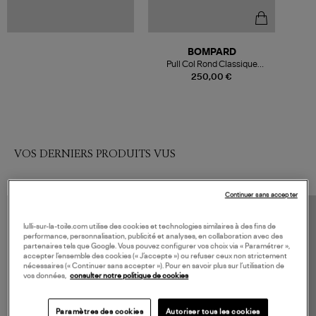
BOMPARD
Pull Col Rond Classique
Cachemire Gris Argenté
250,00 €
VOS DERNIERS PRODUITS VUS
Continuer sans accepter
lulli-sur-la-toile.com utilise des cookies et technologies similaires à des fins de
performance, personnalisation, publicité et analyses, en collaboration avec des
partenaires tels que Google. Vous pouvez configurer vos choix via « Paramétrer »,
accepter l’ensemble des cookies (« J’accepte ») ou refuser ceux non strictement
nécessaires (« Continuer sans accepter »). Pour en savoir plus sur l’utilisation de
vos données,
consulter notre politique de cookies
Paramètres des cookies
Autoriser tous les cookies