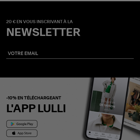
20 € EN VOUS INSCRIVANT À LA
NEWSLETTER
-10% EN TÉLÉCHARGEANT
L'APP LULLI