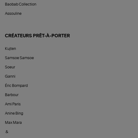
Baobab Collection
Assouline
CRÉATEURS PRÊT-À-PORTER
Kujten
Samsoe Samsoe
Soeur
Ganni
Éric Bompard
Barbour
Ami Paris
Anine Bing
Max Mara
&