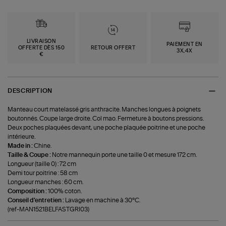
LIVRAISON
PAIEMENT EN
OFFERTE DÈS 150
RETOUR OFFERT
3X,4X
€
DESCRIPTION
Manteau court matelassé gris anthracite. Manches longues à poignets
boutonnés. Coupe large droite. Col mao. Fermeture à boutons pressions.
Deux poches plaquées devant, une poche plaquée poitrine et une poche
intérieure.
Made in :
Chine.
Taille & Coupe :
Notre mannequin porte une taille 0 et mesure 172 cm.
Longueur (taille 0) : 72 cm
Demi tour poitrine : 58 cm
Longueur manches : 60 cm.
Composition :
100% coton.
Conseil d'entretien :
Lavage en machine à 30°C.
(ref-MAN1521BELFASTGRI03)