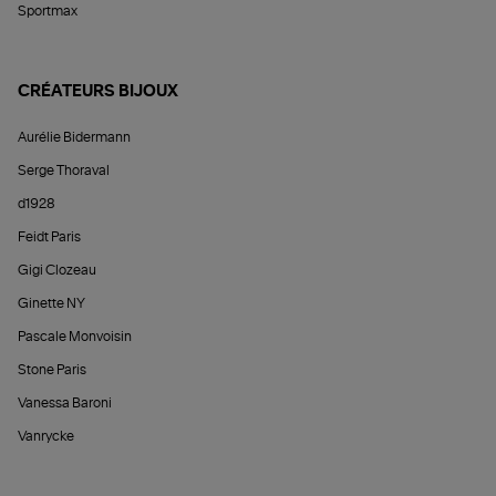
Sportmax
CRÉATEURS BIJOUX
Aurélie Bidermann
Serge Thoraval
d1928
Feidt Paris
Gigi Clozeau
Ginette NY
Pascale Monvoisin
Stone Paris
Vanessa Baroni
Vanrycke