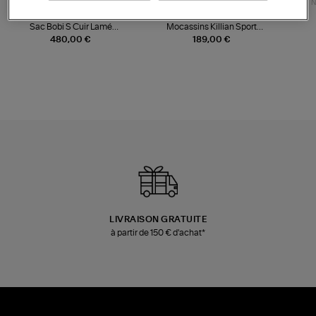
NOUVELLE COLLECTION
N
JEROME DREYFUSS
TORAL
Sac Bobi S Cuir Lamé
Mocassins Killian Sport
Champagne
Mousse
480,00 €
189,00 €
LIVRAISON GRATUITE
à partir de 150 € d'achat*