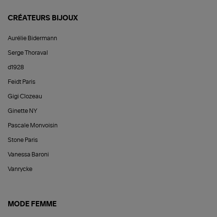
CRÉATEURS BIJOUX
Aurélie Bidermann
Serge Thoraval
d1928
Feidt Paris
Gigi Clozeau
Ginette NY
Pascale Monvoisin
Stone Paris
Vanessa Baroni
Vanrycke
MODE FEMME