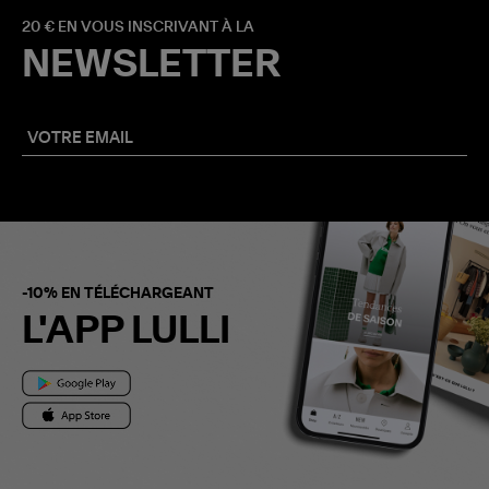
20 € EN VOUS INSCRIVANT À LA
NEWSLETTER
-10% EN TÉLÉCHARGEANT
L'APP LULLI