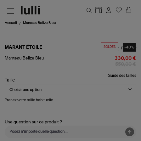
Aller au contenu principal
Accueil
Manteau Belize Bleu
SOLDES
-40%
MARANT ÉTOILE
Partager
Manteau
Manteau Belize Bleu
330,00 €
Belize
550,00 €
Bleu
Guide des tailles
Taille
Prenez votre taille habituelle.
Une question sur ce produit ?