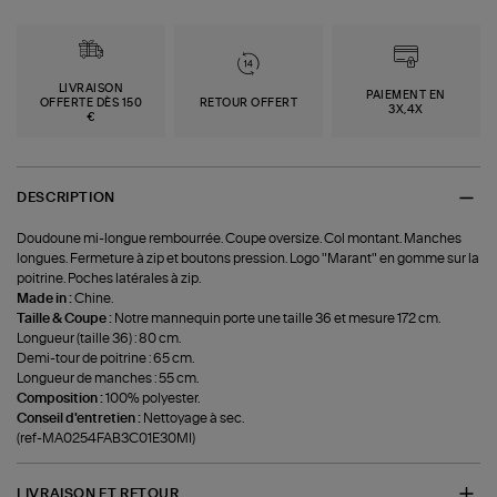
LIVRAISON
PAIEMENT EN
OFFERTE DÈS 150
RETOUR OFFERT
3X,4X
€
DESCRIPTION
Doudoune mi-longue rembourrée. Coupe oversize. Col montant. Manches
longues. Fermeture à zip et boutons pression. Logo "Marant" en gomme sur la
poitrine. Poches latérales à zip.
Made in :
Chine.
Taille & Coupe :
Notre mannequin porte une taille 36 et mesure 172 cm.
Longueur (taille 36) : 80 cm.
Demi-tour de poitrine : 65 cm.
Longueur de manches : 55 cm.
Composition :
100% polyester.
Conseil d'entretien :
Nettoyage à sec.
(ref-MA0254FAB3C01E30MI)
LIVRAISON ET RETOUR