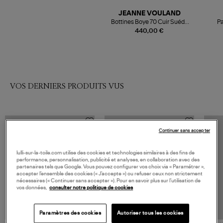
JEANNE VOULAND
Bottines Boye 70 Cuir Suédé
Pa
Noir
440,00 €
VOS DERNIERS PRODUITS VUS
Continuer sans accepter
lulli-sur-la-toile.com utilise des cookies et technologies similaires à des fins de
performance, personnalisation, publicité et analyses, en collaboration avec des
partenaires tels que Google. Vous pouvez configurer vos choix via « Paramétrer »,
accepter l’ensemble des cookies (« J’accepte ») ou refuser ceux non strictement
nécessaires (« Continuer sans accepter »). Pour en savoir plus sur l’utilisation de
vos données,
consulter notre politique de cookies
Paramètres des cookies
Autoriser tous les cookies