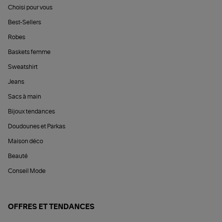
Choisi pour vous
Best-Sellers
Robes
Baskets femme
Sweatshirt
Jeans
Sacs à main
Bijoux tendances
Doudounes et Parkas
Maison déco
Beauté
Conseil Mode
OFFRES ET TENDANCES