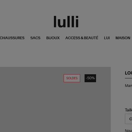
CHAUSSURES
SACS
BIJOUX
ACCESS & BEAUTÉ
LUI
MAISON
LO
-50%
SOLDES
Ma
Man
Bo
Ch
Tail
Nous