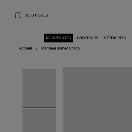
Aller au contenu principal
BOUTIQUES
NOUVEAUTÉS
CRÉATEURS
VÊTEMENTS
Accueil
Manteau Borneo Choco