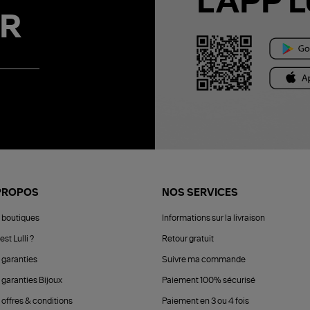
L'APP L
R
PROPOS
NOS SERVICES
 boutiques
Informations sur la livraison
est Lulli ?
Retour gratuit
 garanties
Suivre ma commande
 garanties Bijoux
Paiement 100% sécurisé
 offres & conditions
Paiement en 3 ou 4 fois