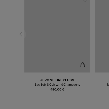
N
JEROME DREYFUSS
te
Sac Bobi S Cuir Lamé Champagne
M
480,00 €