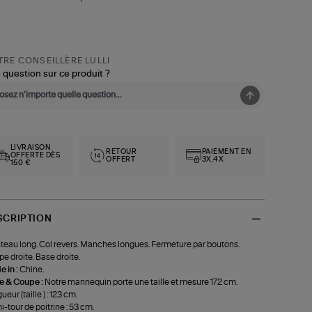
RE CONSEILLÈRE LULLI
 question sur ce produit ?
LIVRAISON
RETOUR
PAIEMENT EN
OFFERTE DÈS
OFFERT
3X,4X
150 €
SCRIPTION
eau long. Col revers. Manches longues. Fermeture par boutons.
e droite. Base droite.
 in :
Chine.
le & Coupe :
Notre mannequin porte une taille et mesure 172 cm.
eur (taille ) : 123 cm.
-tour de poitrine : 53 cm.