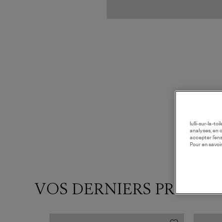
lulli-sur-la-t
analyses, en 
accepter l’en
Pour en savoir
VOS DERNIERS PRODUI