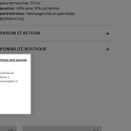
ueur de manches : 57 cm.
position :
90% laine, 10% cachemire.
eil d'entretien :
Nettoyage chez un spécialiste.
f-BORNEOCHO)
VRAISON ET RETOUR
SPONIBILITÉ BOUTIQUE
ntinuer sans accepter
ublicité et
étrer »,
s accepter »).