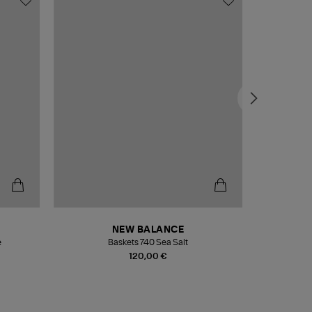
NEW BALANCE
e
Baskets 740 Sea Salt
Veste
120,00 €