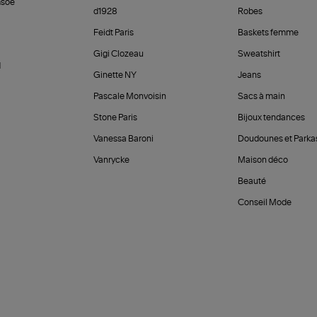
soe
d1928
Robes
Feidt Paris
Baskets femme
Gigi Clozeau
Sweatshirt
d
Ginette NY
Jeans
Pascale Monvoisin
Sacs à main
Stone Paris
Bijoux tendances
Vanessa Baroni
Doudounes et Parka
Vanrycke
Maison déco
Beauté
Conseil Mode