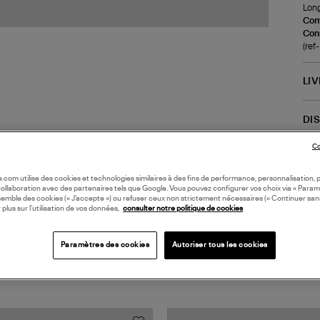
Long
Com
Cons
(re
LI
DI
Co
oile.com utilise des cookies et technologies similaires à des fins de performance, personnalisation, p
collaboration avec des partenaires tels que Google. Vous pouvez configurer vos choix via « Param
semble des cookies (« J’accepte ») ou refuser ceux non strictement nécessaires (« Continuer san
 plus sur l’utilisation de vos données,
consulter notre politique de cookies
Paramètres des cookies
Autoriser tous les cookies
TS VUS