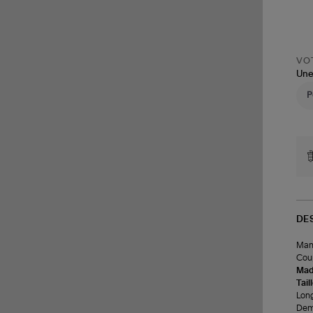
VOT
Une
DE
Mant
Coup
Made
Tail
Longu
Demi