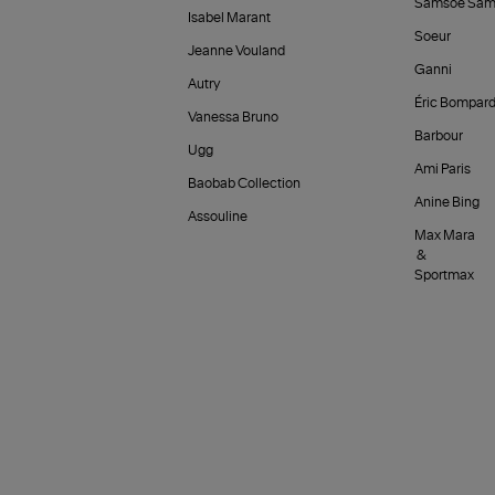
Samsoe Sam
Isabel Marant
Soeur
Jeanne Vouland
Ganni
Autry
Éric Bompar
Vanessa Bruno
Barbour
Ugg
Ami Paris
Baobab Collection
Anine Bing
Assouline
Max Mara
&
Sportmax