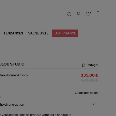
TENDANCES
VALISE D'ÉTÉ
LAST CHANCE
ULOU STUDIO
Partager
nteau
teau Borneo Choco
335,00 €
rneo
oco
670,00 €
Guide des tailles
le
 vous conseillons de prendre votre taille habituelle.