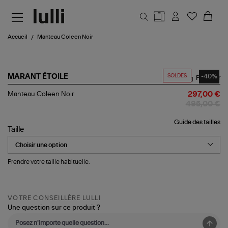
Aller au contenu principal
Accueil
Manteau Coleen Noir
SOLDES
-40%
MARANT ÉTOILE
Partager
Manteau
Manteau Coleen Noir
297,00 €
Coleen
495,00 €
Noir
Guide des tailles
Taille
Prendre votre taille habituelle.
VOTRE CONSEILLÈRE LULLI
Une question sur ce produit ?