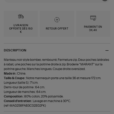
LIVRAISON
PAIEMENT EN
OFFERTE DÈS 150
RETOUR OFFERT
3X,4X
€
DESCRIPTION
Manteau noir style bomber, rembourré. Fermeture zip. Deux poches latérales
à rabat, une poches sur la poitrine droite à zip. Broderie "MARANT" sur la
poitrine gauche. Manches longues. Coupe droite oversized.
Made in :
Chine.
Taille & Coupe :
Notre mannequin porte une taille 36 et mesure 172 cm.
Longueur (taille S) : 71 cm.
Demi-tour de poitrine : 64 cm.
Longueur de manches : 64 cm.
Composition :
80% coton, 20% polyamide.
Conseil d'entretien :
Lavage en machine à 30°C.
(ref-MA0258FAB3C02E02FK)