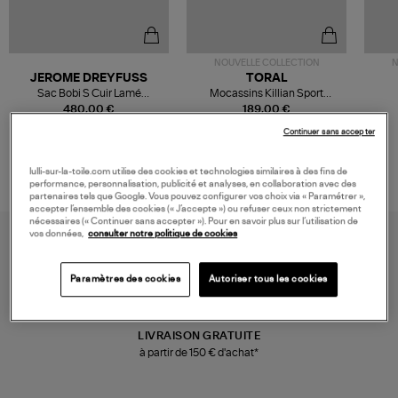
NOUVELLE COLLECTION
N
JEROME DREYFUSS
TORAL
Sac Bobi S Cuir Lamé
Mocassins Killian Sport
Champagne
Mousse
480,00 €
189,00 €
Continuer sans accepter
lulli-sur-la-toile.com utilise des cookies et technologies similaires à des fins de
performance, personnalisation, publicité et analyses, en collaboration avec des
partenaires tels que Google. Vous pouvez configurer vos choix via « Paramétrer »,
accepter l’ensemble des cookies (« J’accepte ») ou refuser ceux non strictement
nécessaires (« Continuer sans accepter »). Pour en savoir plus sur l’utilisation de
vos données,
consulter notre politique de cookies
Paramètres des cookies
Autoriser tous les cookies
LIVRAISON GRATUITE
à partir de 150 € d'achat*