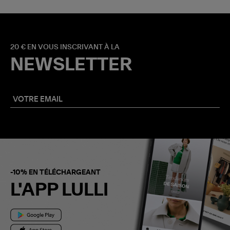
20 € EN VOUS INSCRIVANT À LA
NEWSLETTER
-10% EN TÉLÉCHARGEANT
L'APP LULLI