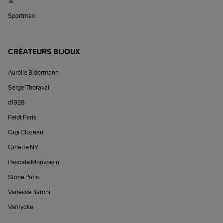
&
Sportmax
CRÉATEURS BIJOUX
Aurélie Bidermann
Serge Thoraval
d1928
Feidt Paris
Gigi Clozeau
Ginette NY
Pascale Monvoisin
Stone Paris
Vanessa Baroni
Vanrycke