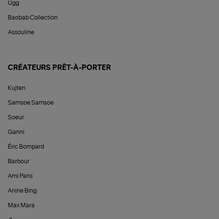
Ugg
Baobab Collection
Assouline
CRÉATEURS PRÊT-À-PORTER
Kujten
Samsoe Samsoe
Soeur
Ganni
Éric Bompard
Barbour
Ami Paris
Anine Bing
Max Mara