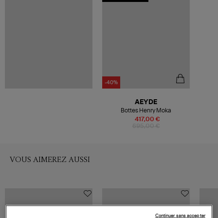
-40%
AEYDE
Bottes Henry Moka
417,00 €
695,00 €
VOUS AIMEREZ AUSSI
Continuer sans accepter