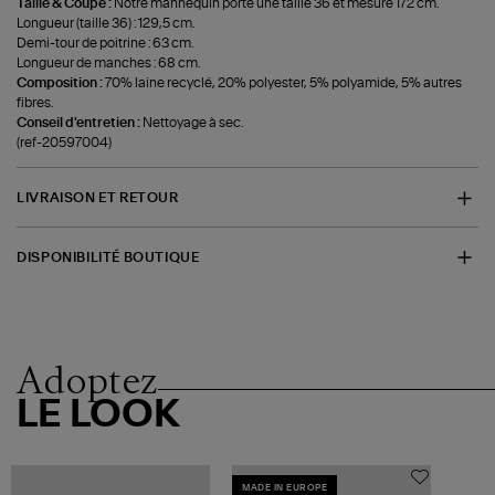
Taille & Coupe :
Notre mannequin porte une taille 36 et mesure 172 cm.
Longueur (taille 36) : 129,5 cm.
Demi-tour de poitrine : 63 cm.
Longueur de manches : 68 cm.
Composition :
70% laine recyclé, 20% polyester, 5% polyamide, 5% autres
fibres.
Conseil d'entretien :
Nettoyage à sec.
(ref-20597004)
LIVRAISON ET RETOUR
DISPONIBILITÉ BOUTIQUE
Adoptez
LE LOOK
MADE IN EUROPE