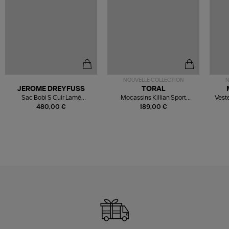
NOUVELLE COLLECTION
N
JEROME DREYFUSS
TORAL
Sac Bobi S Cuir Lamé
Mocassins Killian Sport
Veste
Champagne
Mousse
480,00 €
189,00 €