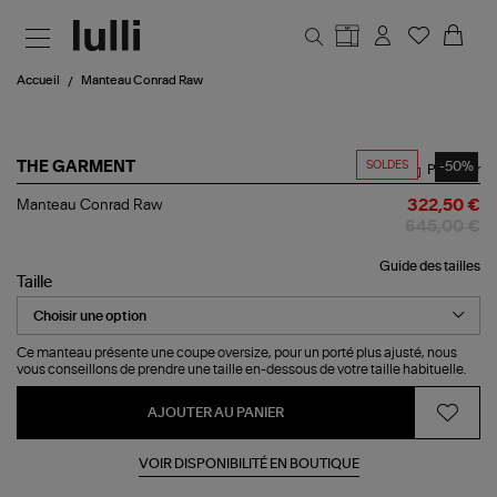
Aller au contenu principal
Accueil
Manteau Conrad Raw
SOLDES
-50%
THE GARMENT
Partager
Manteau
Manteau Conrad Raw
322,50 €
Conrad
645,00 €
Raw
Guide des tailles
Taille
Ce manteau présente une coupe oversize, pour un porté plus ajusté, nous
vous conseillons de prendre une taille en-dessous de votre taille habituelle.
AJOUTER AU PANIER
VOIR DISPONIBILITÉ EN BOUTIQUE