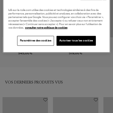
lulli-sur-la-toile.com utilise des cookies et technologies similaires à des fins de
performance, personnalisation, publicité et analyses, en collaboration avec des
partenaires tels que Google. Vous pouvez configurer vos choix via « Paramétrer »,
accepter l’ensemble des cookies (« J’accepte ») ou refuser ceux non strictement
nécessaires (« Continuer sans accepter »). Pour en savoir plus sur l’utilisation de
vos données,
consulter notre politique de cookies
Paramètres des cookies
Autoriser tous les cookies
VANESSA BRUNO
MAX MARA
Manteau Bachir Noir
Doudoune Tregic Sabbia
545,00 €
519,00 €
VOS DERNIERS PRODUITS VUS