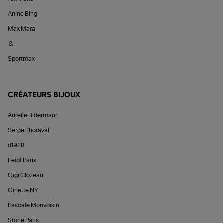
Anine Bing
Max Mara
&
Sportmax
CRÉATEURS BIJOUX
Aurélie Bidermann
Serge Thoraval
d1928
Feidt Paris
Gigi Clozeau
Ginette NY
Pascale Monvoisin
Stone Paris