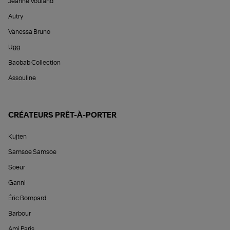
Jeanne Vouland
Autry
Vanessa Bruno
Ugg
Baobab Collection
Assouline
CRÉATEURS PRÊT-À-PORTER
Kujten
Samsoe Samsoe
Soeur
Ganni
Éric Bompard
Barbour
Ami Paris