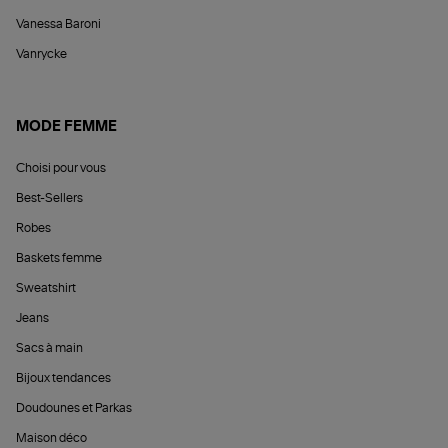
Vanessa Baroni
Vanrycke
MODE FEMME
Choisi pour vous
Best-Sellers
Robes
Baskets femme
Sweatshirt
Jeans
Sacs à main
Bijoux tendances
Doudounes et Parkas
Maison déco