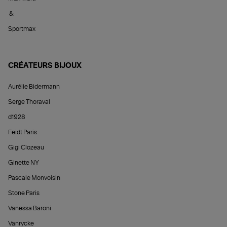
&
Sportmax
CRÉATEURS BIJOUX
Aurélie Bidermann
Serge Thoraval
d1928
Feidt Paris
Gigi Clozeau
Ginette NY
Pascale Monvoisin
Stone Paris
Vanessa Baroni
Vanrycke