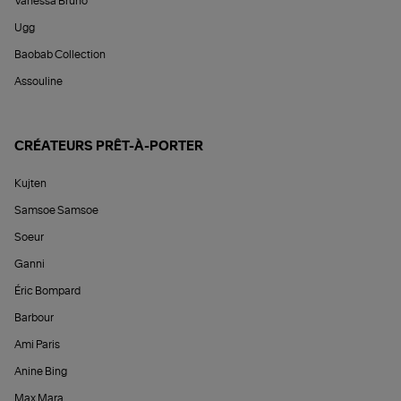
Vanessa Bruno
Ugg
Baobab Collection
Assouline
CRÉATEURS PRÊT-À-PORTER
Kujten
Samsoe Samsoe
Soeur
Ganni
Éric Bompard
Barbour
Ami Paris
Anine Bing
Max Mara