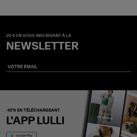
20 € EN VOUS INSCRIVANT À LA
NEWSLETTER
-10% EN TÉLÉCHARGEANT
L'APP LULLI