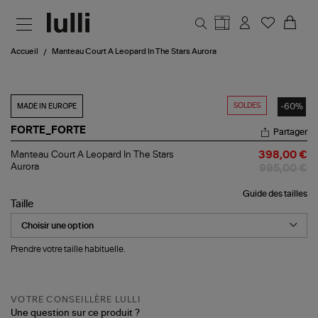
Aller au contenu principal
Accueil
Manteau Court A Leopard In The Stars Aurora
SOLDES
-60%
MADE IN EUROPE
FORTE_FORTE
Partager
Manteau
Manteau Court A Leopard In The Stars
398,00 €
Court
Aurora
995,00 €
A
Leopard
Guide des tailles
In
Taille
The
Stars
Aurora
Prendre votre taille habituelle.
VOTRE CONSEILLÈRE LULLI
Une question sur ce produit ?