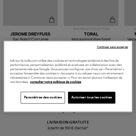
NOUVELLE COLLECTION
N
JEROME DREYFUSS
TORAL
Sac Bobi S Cuir Lamé
Mocassins Killian Sport
Veste
Champagne
Mousse
480,00 €
189,00 €
Continuer sans accepter
lulli-sur-la-toile.com utilise des cookies et technologies similaires à des fins de
performance, personnalisation, publicité et analyses, en collaboration avec des
partenaires tels que Google. Vous pouvez configurer vos choix via « Paramétrer »,
accepter l’ensemble des cookies (« J’accepte ») ou refuser ceux non strictement
nécessaires (« Continuer sans accepter »). Pour en savoir plus sur l’utilisation de
vos données,
consulter notre politique de cookies
Paramètres des cookies
Autoriser tous les cookies
LIVRAISON GRATUITE
à partir de 150 € d'achat*