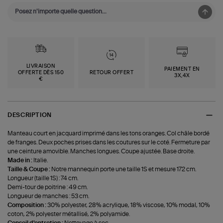
LIVRAISON
PAIEMENT EN
OFFERTE DÈS 150
RETOUR OFFERT
3X,4X
€
DESCRIPTION
Manteau court en jacquard imprimé dans les tons oranges. Col châle bordé
de franges. Deux poches prises dans les coutures sur le coté. Fermeture par
une ceinture amovible. Manches longues. Coupe ajustée. Base droite.
Made in :
Italie.
Taille & Coupe :
Notre mannequin porte une taille 1S et mesure 172 cm.
Longueur (taille 1S) : 74 cm.
Demi-tour de poitrine : 49 cm.
Longueur de manches : 53 cm.
Composition :
30% polyester, 28% acrylique, 18% viscose, 10% modal, 10%
coton, 2% polyester métallisé, 2% polyamide.
Conseil d'entretien :
Nettoyage à sec.