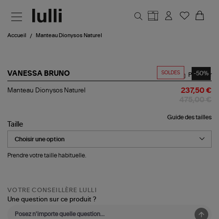
Aller au contenu principal
Accueil
Manteau Dionysos Naturel
SOLDES
-50%
VANESSA BRUNO
Partager
Manteau
Manteau Dionysos Naturel
237,50 €
Dionysos
475,00 €
Naturel
Guide des tailles
Taille
Prendre votre taille habituelle.
VOTRE CONSEILLÈRE LULLI
Une question sur ce produit ?