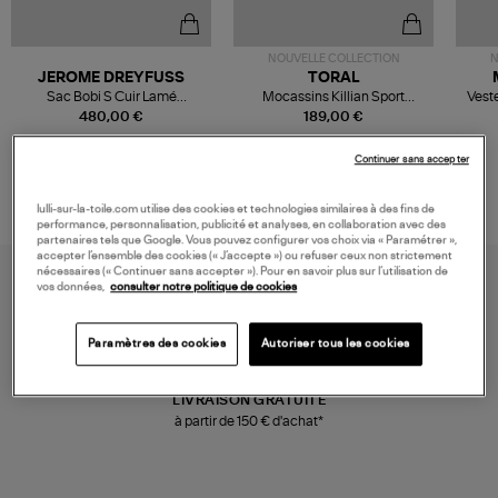
NOUVELLE COLLECTION
N
JEROME DREYFUSS
TORAL
Sac Bobi S Cuir Lamé
Mocassins Killian Sport
Veste
Champagne
Mousse
480,00 €
189,00 €
Continuer sans accepter
lulli-sur-la-toile.com utilise des cookies et technologies similaires à des fins de
performance, personnalisation, publicité et analyses, en collaboration avec des
partenaires tels que Google. Vous pouvez configurer vos choix via « Paramétrer »,
accepter l’ensemble des cookies (« J’accepte ») ou refuser ceux non strictement
nécessaires (« Continuer sans accepter »). Pour en savoir plus sur l’utilisation de
vos données,
consulter notre politique de cookies
Paramètres des cookies
Autoriser tous les cookies
LIVRAISON GRATUITE
à partir de 150 € d'achat*