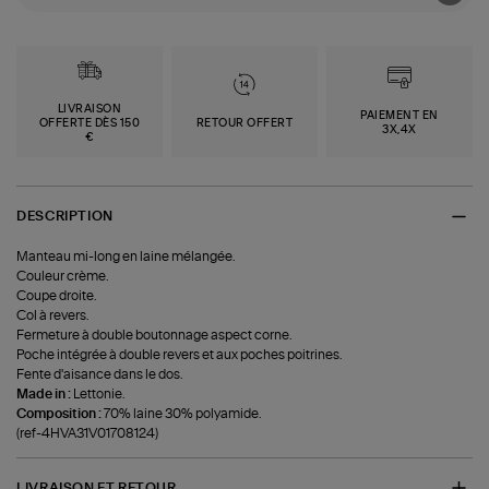
LIVRAISON
PAIEMENT EN
OFFERTE DÈS 150
RETOUR OFFERT
3X,4X
€
DESCRIPTION
Manteau mi-long en laine mélangée.
Couleur crème.
Coupe droite.
Col à revers.
Fermeture à double boutonnage aspect corne.
Poche intégrée à double revers et aux poches poitrines.
Fente d'aisance dans le dos.
Made in :
Lettonie.
Composition :
70% laine 30% polyamide.
(ref-4HVA31V01708124)
LIVRAISON ET RETOUR