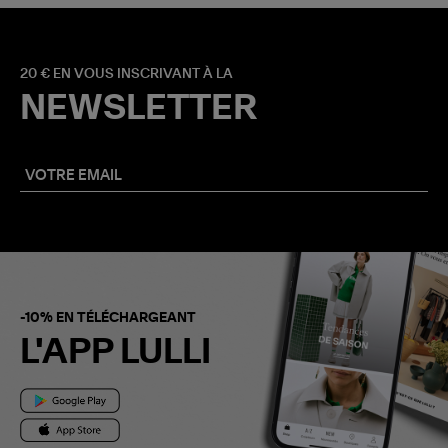
20 € EN VOUS INSCRIVANT À LA
NEWSLETTER
-10% EN TÉLÉCHARGEANT
L'APP LULLI