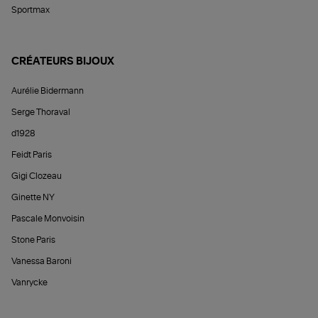
Sportmax
CRÉATEURS BIJOUX
Aurélie Bidermann
Serge Thoraval
d1928
Feidt Paris
Gigi Clozeau
Ginette NY
Pascale Monvoisin
Stone Paris
Vanessa Baroni
Vanrycke