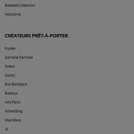
Baobab Collection
Assouline
CRÉATEURS PRÊT-À-PORTER
Kujten
Samsoe Samsoe
Soeur
Ganni
Éric Bompard
Barbour
Ami Paris
Anine Bing
Max Mara
&