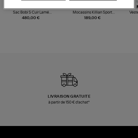
NOUVELLE COLLECTION
N
JEROME DREYFUSS
TORAL
Sac Bobi S Cuir Lamé
Mocassins Killian Sport
Veste
Champagne
Mousse
480,00 €
189,00 €
LIVRAISON GRATUITE
à partir de 150 € d'achat*