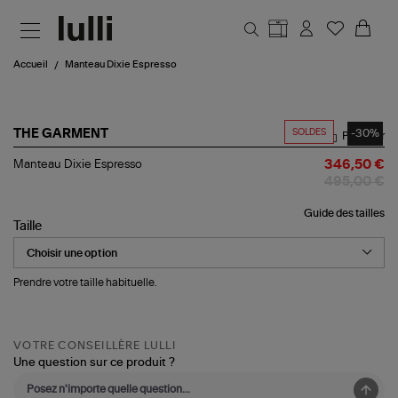
Aller au contenu principal
Accueil
Manteau Dixie Espresso
SOLDES
-30%
THE GARMENT
Partager
Manteau
Manteau Dixie Espresso
346,50 €
Dixie
495,00 €
Espresso
Guide des tailles
Taille
Prendre votre taille habituelle.
VOTRE CONSEILLÈRE LULLI
Une question sur ce produit ?