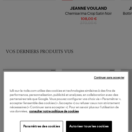
JEANNE VOULAND
J
Chemise Ima Crop Satin Noir
Botti
108,00 €
270,00 €
VOS DERNIERS PRODUITS VUS
Continuer sans accepter
lulli-sur-la-toile.com utilise des cookies et technologies similaires à des fins de
performance, personnalisation, publicité et analyses, en collaboration avec des
partenaires tels que Google. Vous pouvez configurer vos choix via « Paramétrer »,
accepter l’ensemble des cookies (« J’accepte ») ou refuser ceux non strictement
nécessaires (« Continuer sans accepter »). Pour en savoir plus sur l’utilisation de
vos données,
consulter notre politique de cookies
Paramètres des cookies
Autoriser tous les cookies