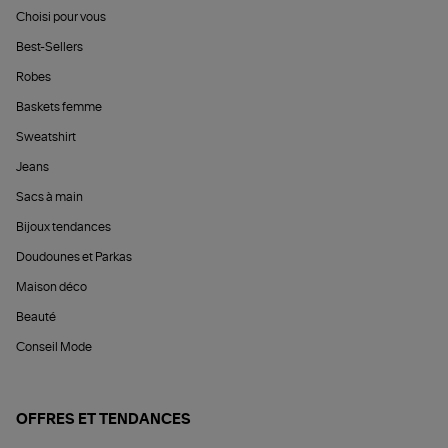
Choisi pour vous
Best-Sellers
Robes
Baskets femme
Sweatshirt
Jeans
Sacs à main
Bijoux tendances
Doudounes et Parkas
Maison déco
Beauté
Conseil Mode
OFFRES ET TENDANCES