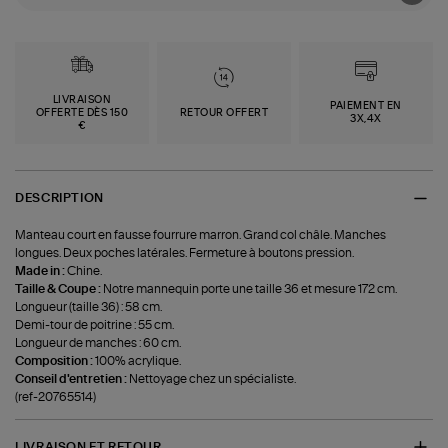
LIVRAISON
PAIEMENT EN
OFFERTE DÈS 150
RETOUR OFFERT
3X,4X
€
DESCRIPTION
Manteau court en fausse fourrure marron. Grand col châle. Manches
longues. Deux poches latérales. Fermeture à boutons pression.
Made in :
Chine.
Taille & Coupe :
Notre mannequin porte une taille 36 et mesure 172 cm.
Longueur (taille 36) : 58 cm.
Demi-tour de poitrine : 55 cm.
Longueur de manches : 60 cm.
Composition :
100% acrylique.
Conseil d'entretien :
Nettoyage chez un spécialiste.
(ref-20765514)
LIVRAISON ET RETOUR