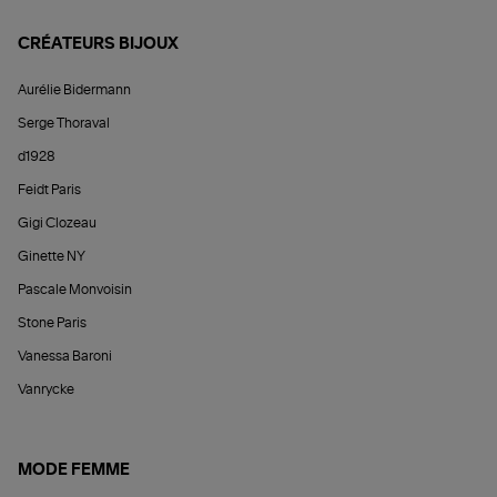
CRÉATEURS BIJOUX
Aurélie Bidermann
Serge Thoraval
d1928
Feidt Paris
Gigi Clozeau
Ginette NY
Pascale Monvoisin
Stone Paris
Vanessa Baroni
Vanrycke
MODE FEMME