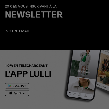
20 € EN VOUS INSCRIVANT À LA
NEWSLETTER
-10% EN TÉLÉCHARGEANT
L'APP LULLI