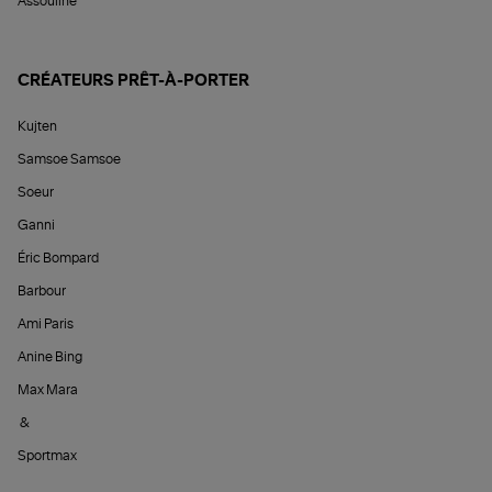
Assouline
CRÉATEURS PRÊT-À-PORTER
Kujten
Samsoe Samsoe
Soeur
Ganni
Éric Bompard
Barbour
Ami Paris
Anine Bing
Max Mara
&
Sportmax