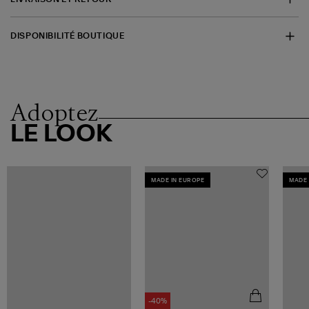
DISPONIBILITÉ BOUTIQUE
Adoptez
LE LOOK
MADE IN EUROPE
MADE 
-40%