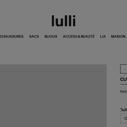
CHAUSSURES
SACS
BIJOUX
ACCESS & BEAUTÉ
LUI
MAISON
CL
Ma
Mant
Dou
Bre
Bis
Br
Tail