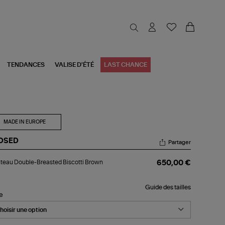
TENDANCES
VALISE D'ÉTÉ
LAST CHANCE
MADE IN EUROPE
OSED
Partager
nteau
eau Double-Breasted Biscotti Brown
650,00 €
ble-
asted
cotti
Guide des tailles
own
le