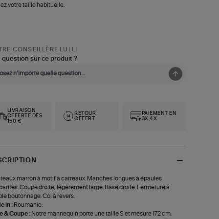
ez votre taille habituelle.
RE CONSEILLÈRE LULLI
 question sur ce produit ?
LIVRAISON
RETOUR
PAIEMENT EN
OFFERTE DÈS
OFFERT
3X,4X
150 €
SCRIPTION
eaux marron à motif à carreaux. Manches longues à épaules
antes. Coupe droite, légèrement large. Base droite. Fermeture à
le boutonnage. Col à revers.
 in :
Roumanie.
le & Coupe :
Notre mannequin porte une taille S et mesure 172 cm.