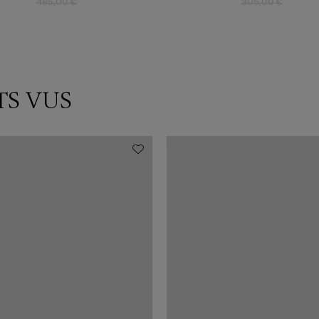
485,00 €
305,00 €
TS VUS