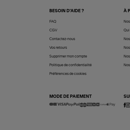
BESOIN D'AIDE ?
À 
FAQ
Nos
CGV
Qui 
Contactez-nous
Nos
Vos retours
Nos
Supprimer mon compte
Nos
Politique de confidentialité
Nos 
Préférences de cookies
MODE DE PAIEMENT
SU