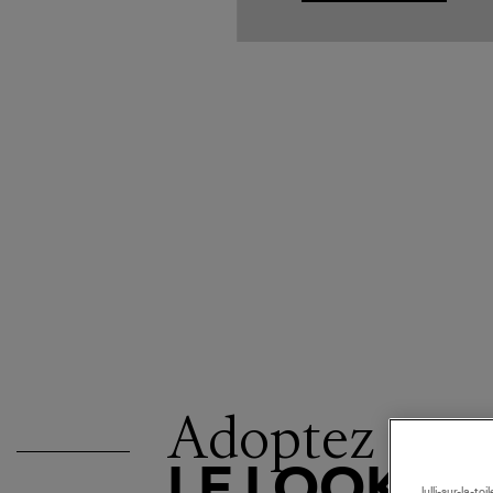
Adoptez
LE LOOK
lulli-sur-la-t