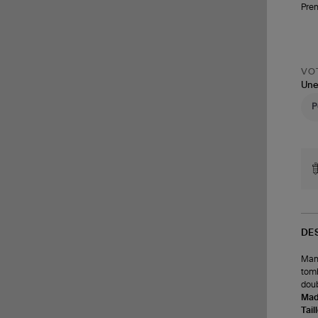
Pren
VOT
Une
DE
Mant
tomb
doub
Made
Tail