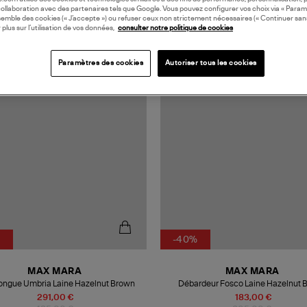
collaboration avec des partenaires tels que Google. Vous pouvez configurer vos choix via « Param
semble des cookies (« J’accepte ») ou refuser ceux non strictement nécessaires (« Continuer san
 plus sur l’utilisation de vos données,
consulter notre politique de cookies
Paramètres des cookies
Autoriser tous les cookies
%
-40%
MAX MARA
MAX MARA
ongue Umbria Laine Hazelnut Brown
Débardeur Fosco Laine Hazelnut 
291,00 €
183,00 €