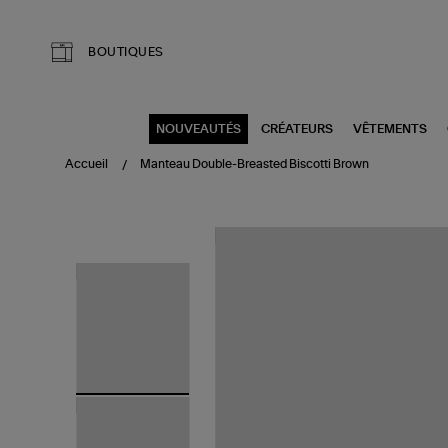
Aller au contenu principal
BOUTIQUES
NOUVEAUTÉS
CRÉATEURS
VÊTEMENTS
Accueil
Manteau Double-Breasted Biscotti Brown