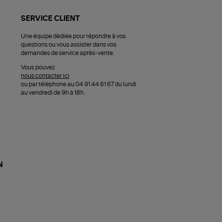
SERVICE CLIENT
Une équipe dédiée pour répondre à vos
questions ou vous assister dans vos
demandes de service après-vente.
Vous pouvez
nous contacter ici
ou par téléphone au 04 91 44 61 67 du lundi
au vendredi de 9h à 18h.
N