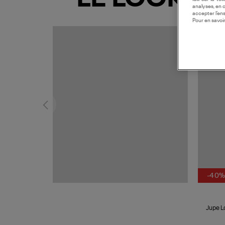
analyses, en 
accepter l’en
Pour en savoir
-40
Jupe L