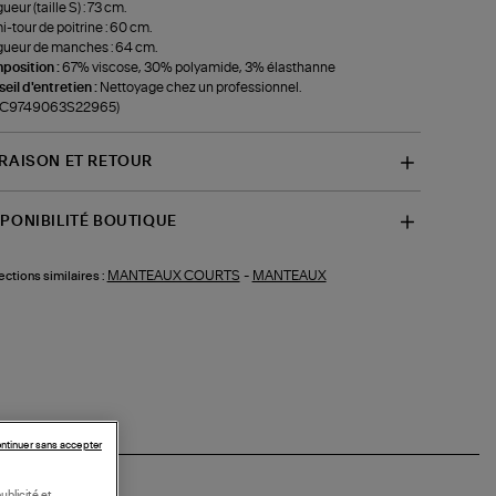
ueur (taille S) : 73 cm.
-tour de poitrine : 60 cm.
ueur de manches : 64 cm.
position :
67% viscose, 30% polyamide, 3% élasthanne
eil d'entretien :
Nettoyage chez un professionnel.
f-C9749063S22965)
VRAISON ET RETOUR
SPONIBILITÉ BOUTIQUE
MANTEAUX COURTS
-
MANTEAUX
ections similaires :
ntinuer sans accepter
ublicité et