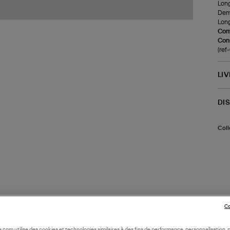
Long
Demi
Long
Com
Cons
(re
LI
DI
Coll
Co
oile.com utilise des cookies et technologies similaires à des fins de performance, personnalisation, p