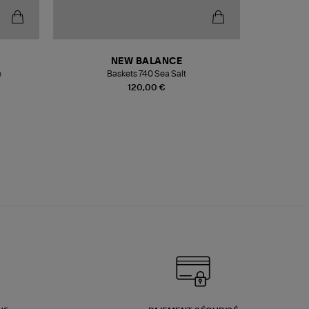
NEW BALANCE
e
Baskets 740 Sea Salt
Veste
120,00 €