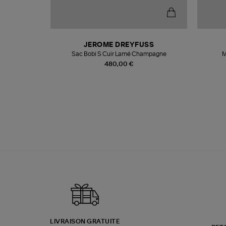
N
JEROME DREYFUSS
te
Sac Bobi S Cuir Lamé Champagne
M
480,00 €
LIVRAISON GRATUITE