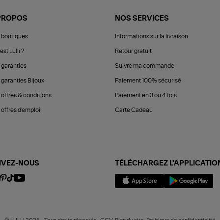
PROPOS
NOS SERVICES
 boutiques
Informations sur la livraison
est Lulli ?
Retour gratuit
 garanties
Suivre ma commande
 garanties Bijoux
Paiement 100% sécurisé
 offres & conditions
Paiement en 3 ou 4 fois
offres d'emploi
Carte Cadeau
IVEZ-NOUS
TÉLÉCHARGEZ L'APPLICATIO