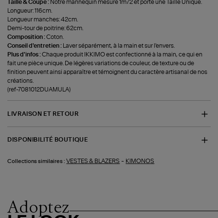
Taille & Coupe :
Notre mannequin mesure 1m72 et porte une Taille Unique.
Longueur: 116cm.
Longueur manches: 42cm.
Demi-tour de poitrine: 62cm.
Composition :
Coton.
Conseil d'entretien :
Laver séparément, à la main et sur l'envers.
Plus d'infos :
Chaque produit IKKIMO est confectionné à la main, ce qui en
fait une pièce unique. De légères variations de couleur, de texture ou de
finition peuvent ainsi apparaître et témoignent du caractère artisanal de nos
créations.
(ref-7081012DUAMULA)
LIVRAISON ET RETOUR
DISPONIBILITÉ BOUTIQUE
-
VESTES & BLAZERS
KIMONOS
Collections similaires :
Adoptez