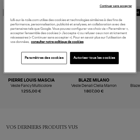
Continuer sans accepter
MADE IN EUROPE
MADE IN EUROPE
MADE 
lulli-sur-la-toile.com utilise des cookies et technologies similaires à des fins de
performance, personnalisation, publicité et analyses, en collaboration avec des
partenaires tels que Google. Vous pouvez configurer vos choix via « Paramétrer »,
accepter l’ensemble des cookies (« J’accepte ») ou refuser ceux non strictement
nécessaires (« Continuer sans accepter »). Pour en savoir plus sur l’utilisation de
vos données,
consulter notre politique de cookies
Paramètres des cookies
Autoriser tous les cookies
PIERRE LOUIS MASCIA
BLAZE MILANO
Veste Fancy Multicolore
Veste Denali Clelia Marron
Blaze
1 255,00 €
1 807,00 €
VOS DERNIERS PRODUITS VUS