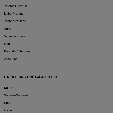
Jérôme Dreyfuss
Isabel Marant
Jeanne Vouland
Autry
Vanessa Bruno
Ugg
Baobab Collection
Assouline
CRÉATEURS PRÊT-À-PORTER
Kujten
Samsoe Samsoe
Soeur
Ganni