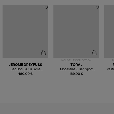
NOUVELLE COLLECTION
N
JEROME DREYFUSS
TORAL
Sac Bobi S Cuir Lamé
Mocassins Killian Sport
Veste
Champagne
Mousse
480,00 €
189,00 €