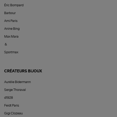
Éric Bompard
Barbour
Ami Paris
Anine Bing
Max Mara
&
Sportmax
CRÉATEURS BIJOUX
Aurélie Bidermann
Serge Thoraval
d1928
Feidt Paris
Gigi Clozeau