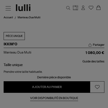
Aller au contenu principal
Accueil
Manteau Dua Multi
PIÈCE UNIQUE
IKKIM'O
Partager
Manteau
Manteau Dua Multi
1 080,00 €
Dua
Multi
Guide des tailles
Taille
unique
Prendre votre taille habituelle.
Dernière pièce disponible
AJOUTER AU PANIER
VOIR DISPONIBILITÉ EN BOUTIQUE