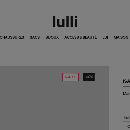
CHAUSSURES
SACS
BIJOUX
ACCESS & BEAUTÉ
LUI
MAISON
-40%
SOLDES
IS
Ma
Mant
Eli
Ble
Tail