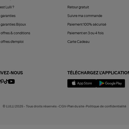
est Lulli ?
Retour gratuit
 garanties
Suivre ma commande
 garanties Bijoux
Paiement 100% sécurisé
 offres & conditions
Paiement en 3 ou 4 fois
offres d'emploi
Carte Cadeau
IVEZ-NOUS
TÉLÉCHARGEZ L'APPLICATIO
© LULLI 2025 - Tous droits réservés -CGV-Plan du site-Politique de confidentialité