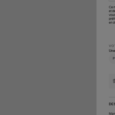
Ce m
et d
vous
préf
en d
VOT
Une
DE
Mant