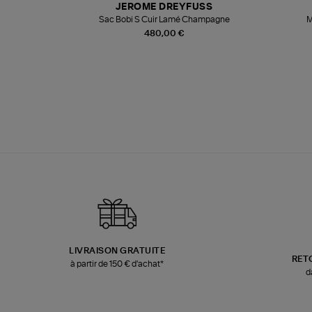
JEROME DREYFUSS
te
Sac Bobi S Cuir Lamé Champagne
M
480,00 €
LIVRAISON GRATUITE
RET
à partir de 150 € d'achat*
d