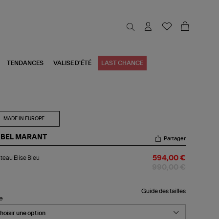
TENDANCES
VALISE D'ÉTÉ
LAST CHANCE
MADE IN EUROPE
ABEL MARANT
Partager
nteau
eau Elise Bleu
594,00 €
se
u
990,00 €
Guide des tailles
le