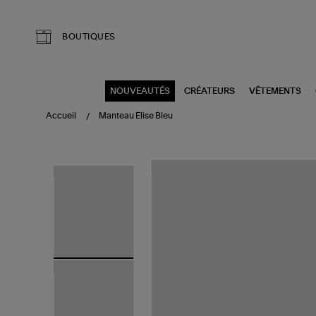
Aller au contenu principal
BOUTIQUES
NOUVEAUTÉS
CRÉATEURS
VÊTEMENTS
Accueil
Manteau Elise Bleu