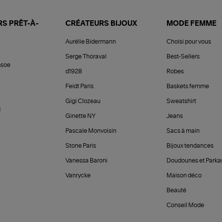
S PRÊT-À-
CRÉATEURS BIJOUX
MODE FEMME
Aurélie Bidermann
Choisi pour vous
Serge Thoraval
Best-Sellers
soe
d1928
Robes
Feidt Paris
Baskets femme
Gigi Clozeau
Sweatshirt
d
Ginette NY
Jeans
Pascale Monvoisin
Sacs à main
Stone Paris
Bijoux tendances
Vanessa Baroni
Doudounes et Parka
Vanrycke
Maison déco
Beauté
Conseil Mode