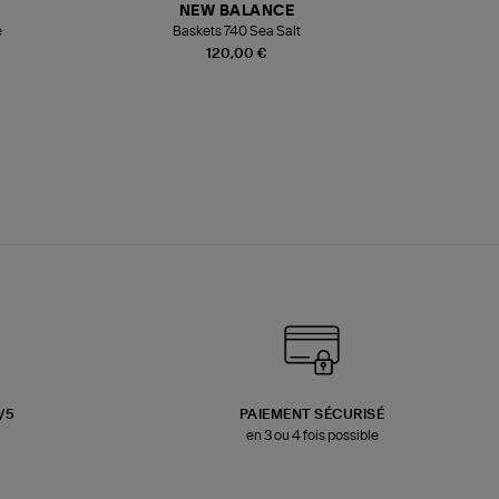
NEW BALANCE
e
Baskets 740 Sea Salt
Veste
120,00 €
3/5
PAIEMENT SÉCURISÉ
en 3 ou 4 fois possible