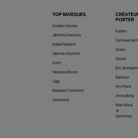
TOP MARQUES
CRÉATEUR
PORTER
Golden Goose
Kujten
Jérôme Dreyfuss
Samsoe Sam
Isabel Marant
Soeur
Jeanne Vouland
Ganni
Autry
Éric Bompar
Vanessa Bruno
Barbour
Ugg
Ami Paris
Baobab Collection
Anine Bing
Assouline
Max Mara
&
Sportmax