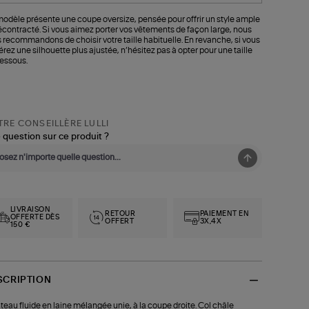
odèle présente une coupe oversize, pensée pour offrir un style ample
écontracté. Si vous aimez porter vos vêtements de façon large, nous
 recommandons de choisir votre taille habituelle. En revanche, si vous
érez une silhouette plus ajustée, n’hésitez pas à opter pour une taille
essous.
RE CONSEILLÈRE LULLI
 question sur ce produit ?
LIVRAISON
RETOUR
PAIEMENT EN
OFFERTE DÈS
OFFERT
3X,4X
150 €
SCRIPTION
eau fluide en laine mélangée unie, à la coupe droite. Col châle