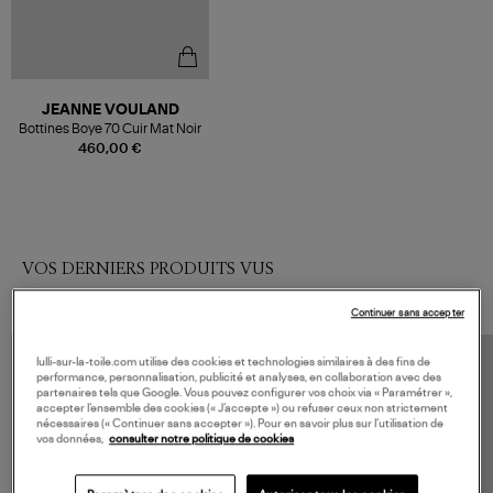
JEANNE VOULAND
Bottines Boye 70 Cuir Mat Noir
460,00 €
VOS DERNIERS PRODUITS VUS
Continuer sans accepter
lulli-sur-la-toile.com utilise des cookies et technologies similaires à des fins de
performance, personnalisation, publicité et analyses, en collaboration avec des
partenaires tels que Google. Vous pouvez configurer vos choix via « Paramétrer »,
accepter l’ensemble des cookies (« J’accepte ») ou refuser ceux non strictement
nécessaires (« Continuer sans accepter »). Pour en savoir plus sur l’utilisation de
vos données,
consulter notre politique de cookies