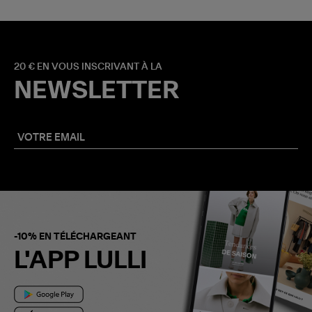
20 € EN VOUS INSCRIVANT À LA
NEWSLETTER
-10% EN TÉLÉCHARGEANT
L'APP LULLI