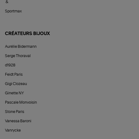
&
Sportmax
CRÉATEURS BIJOUX
Aurélie Bidermann
Serge Thoraval
d1928
Feidt Paris
Gigi Clozeau
Ginette NY
Pascale Monvoisin
Stone Paris
Vanessa Baroni
Vanrycke