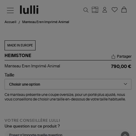
Aller au contenu principal
Accueil
Manteau Eren Imprimé Animal
MADE IN EUROPE
HEIMSTONE
Partager
Manteau
Manteau Eren Imprimé Animal
790,00 €
Eren
Imprimé
Taille
Animal
Ce manteau présente une coupe oversize, pour un porté plus ajusté, nous
vous conseillons de choisir une taille en-dessous de votre taille habituelle.
VOTRE CONSEILLÈRE LULLI
Une question sur ce produit ?