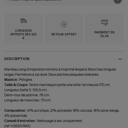
LIVRAISON
PAIEMENT EN
OFFERTE DÈS 150
RETOUR OFFERT
3X,4X
€
DESCRIPTION
Manteau long d'inspiration kimono à imprimé léopard. Manches longues
larges. Fermeture à zip doré. Deux poches plaquées latérales.
Made in :
Pologne.
Taille & Coupe :
Notre mannequin porte une taille 1 et mesure 172 cm.
Longueur (taille 1) : 129,5 cm.
Demi-tour de poitrine : 76 cm.
Longueur de manches : 70 cm.
Composition :
41% acrylique, 21% polyester, 18% viscose, 16% laine vierge,
4% polyamide.
Conseil d'entretien :
Nettoyage à sec uniquement.
(ref-H3531V1MX)