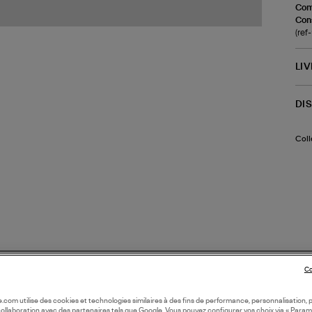
Com
Cons
(ref
LI
DI
Coll
Co
oile.com utilise des cookies et technologies similaires à des fins de performance, personnalisation, p
collaboration avec des partenaires tels que Google. Vous pouvez configurer vos choix via « Param