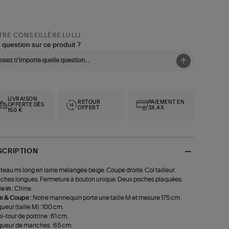
RE CONSEILLÈRE LULLI
 question sur ce produit ?
LIVRAISON
RETOUR
PAIEMENT EN
OFFERTE DÈS
OFFERT
3X,4X
150 €
SCRIPTION
eau mi long en laine mélangée beige. Coupe droite. Col tailleur.
hes longues. Fermeture à bouton unique. Deux poches plaquées.
 in :
Chine.
le & Coupe :
Notre mannequin porte une taille M et mesure 175 cm.
ueur (taille M) : 100 cm.
-tour de poitrine : 61 cm.
ueur de manches : 65 cm.