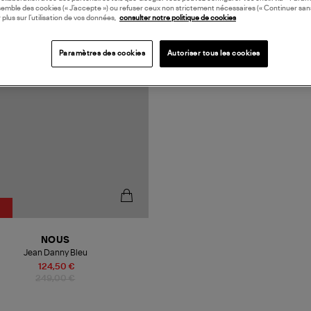
semble des cookies (« J’accepte ») ou refuser ceux non strictement nécessaires (« Continuer san
N EUROPE
 plus sur l’utilisation de vos données,
consulter notre politique de cookies
Paramètres des cookies
Autoriser tous les cookies
NOUS
Jean Danny Bleu
124,50 €
249,00 €