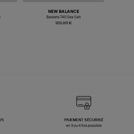
NEW BALANCE
e
Baskets 740 Sea Salt
Veste
120,00 €
3/5
PAIEMENT SÉCURISÉ
en 3 ou 4 fois possible