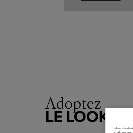
Adoptez
LE LOOK
lulli-sur-la-t
analyses, en 