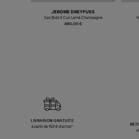
N
JEROME DREYFUSS
te
Sac Bobi S Cuir Lamé Champagne
M
480,00 €
LIVRAISON GRATUITE
RET
à partir de 150 € d'achat*
d