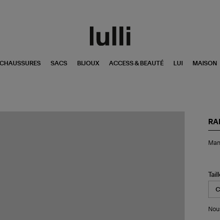
CHAUSSURES
SACS
BIJOUX
ACCESS & BEAUTÉ
LUI
MAISON
RA
Ma
Man
Eve
Oa
Tail
Nous