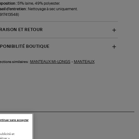
position :
51% laine, 49% polyester.
eil d'entretien :
Nettoyage à sec uniquement.
-917413548)
VRAISON ET RETOUR
SPONIBILITÉ BOUTIQUE
MANTEAUX MI-LONGS
-
MANTEAUX
ections similaires :
ntinuer sans accepter
ublicité et
étrer »,