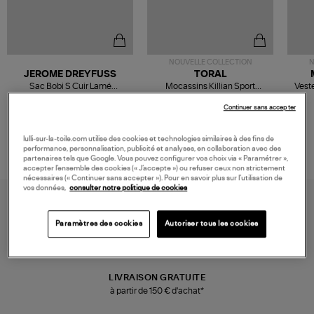
NOUVELLE COLLECTION
N
JEROME DREYFUSS
TORAL
Sac Bobi S Cuir Lamé
Mocassins Killian Sport
Veste
Champagne
Mousse
480,00 €
189,00 €
Continuer sans accepter
lulli-sur-la-toile.com utilise des cookies et technologies similaires à des fins de
performance, personnalisation, publicité et analyses, en collaboration avec des
partenaires tels que Google. Vous pouvez configurer vos choix via « Paramétrer »,
accepter l’ensemble des cookies (« J’accepte ») ou refuser ceux non strictement
nécessaires (« Continuer sans accepter »). Pour en savoir plus sur l’utilisation de
vos données,
consulter notre politique de cookies
Paramètres des cookies
Autoriser tous les cookies
LIVRAISON GRATUITE
à partir de 150 € d'achat*