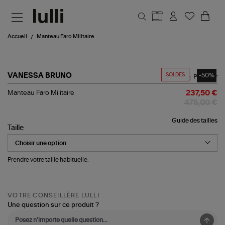
Aller au contenu principal
Accueil
Manteau Faro Militaire
SOLDES
-50%
VANESSA BRUNO
Partager
Manteau
Manteau Faro Militaire
237,50 €
Faro
475,00 €
Militaire
Guide des tailles
Taille
Prendre votre taille habituelle.
VOTRE CONSEILLÈRE LULLI
Une question sur ce produit ?