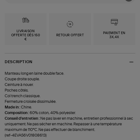
LIVRAISON
PAIEMENT EN
OFFERTE DÈS 150
RETOUR OFFERT
3X,4X
€
DESCRIPTION
Manteau long en laine double face.
Coupe droite souple.
Ceinture à nouer.
Poches côtés.
Col trench classique.
Fermeture croisée dissimulée.
Made in :
Chine.
Composition :
60% coton, 40% polyester.
Conseil d'entretien :
Ne pas laver en machine, entretien professionnel à sec
uniquement. Ne pas sécher en machine. Repasser à une température
maximum de 110°C. Ne pas effectuer de blanchiment.
(ref-4EVA56V01808613)