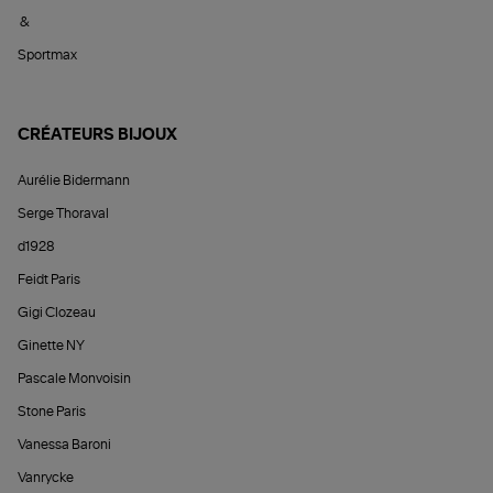
&
Sportmax
CRÉATEURS BIJOUX
Aurélie Bidermann
Serge Thoraval
d1928
Feidt Paris
Gigi Clozeau
Ginette NY
Pascale Monvoisin
Stone Paris
Vanessa Baroni
Vanrycke