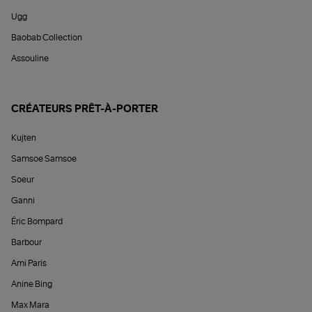
Ugg
Baobab Collection
Assouline
CRÉATEURS PRÊT-À-PORTER
Kujten
Samsoe Samsoe
Soeur
Ganni
Éric Bompard
Barbour
Ami Paris
Anine Bing
Max Mara