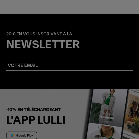
20 € EN VOUS INSCRIVANT À LA
NEWSLETTER
-10% EN TÉLÉCHARGEANT
L'APP LULLI