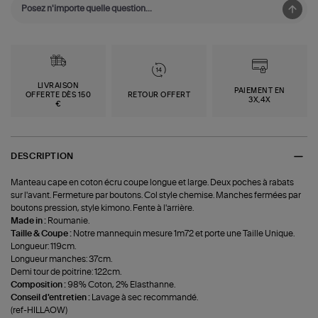
LIVRAISON
PAIEMENT EN
OFFERTE DÈS 150
RETOUR OFFERT
3X,4X
€
DESCRIPTION
Manteau cape en coton écru coupe longue et large. Deux poches à rabats
sur l'avant. Fermeture par boutons. Col style chemise. Manches fermées par
boutons pression, style kimono. Fente à l'arrière.
Made in :
Roumanie.
Taille & Coupe :
Notre mannequin mesure 1m72 et porte une Taille Unique.
Longueur: 119cm.
Longueur manches: 37cm.
Demi tour de poitrine: 122cm.
Composition :
98% Coton, 2% Elasthanne.
Conseil d'entretien :
Lavage à sec recommandé.
(ref-HILLAOW)