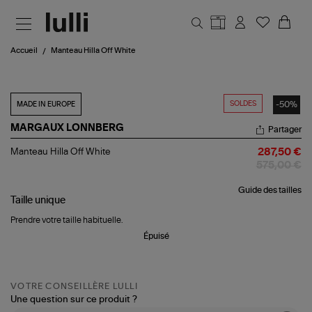
Aller au contenu principal
Accueil
Manteau Hilla Off White
SOLDES
-50%
MADE IN EUROPE
MARGAUX LONNBERG
Partager
Manteau
Manteau Hilla Off White
287,50 €
Hilla
575,00 €
Off
White
Guide des tailles
Taille
unique
Prendre votre taille habituelle.
Épuisé
VOTRE CONSEILLÈRE LULLI
Une question sur ce produit ?