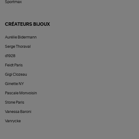
Sportmax
CRÉATEURS BIJOUX
Aurélie Bidermann
Serge Thoraval
d1928
Feidt Paris
Gigi Clozeau
Ginette NY
Pascale Monvoisin
Stone Paris
Vanessa Baroni
Vanrycke