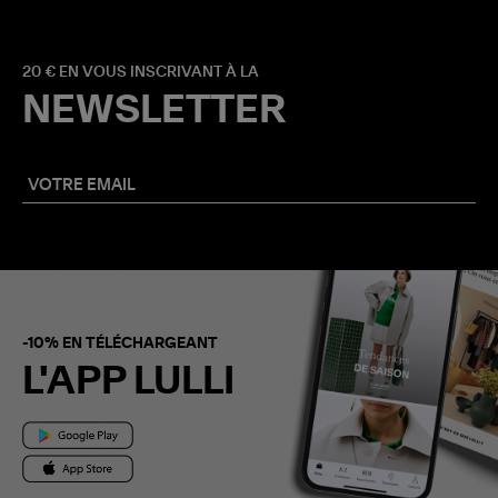
20 € EN VOUS INSCRIVANT À LA
NEWSLETTER
-10% EN TÉLÉCHARGEANT
L'APP LULLI