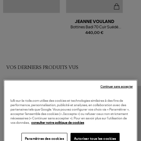
JEANNE VOULAND
Bottines Badi 70 Cuir Suédé
Noir
440,00 €
VOS DERNIERS PRODUITS VUS
Continuer sans accepter
lulli-sur-la-toile.com utilise des cookies et technologies similaires à des fins de
performance, personnalisation, publicité et analyses, en collaboration avec des
partenaires tels que Google. Vous pouvez configurer vos choix via « Paramétrer »,
accepter l’ensemble des cookies (« J’accepte ») ou refuser ceux non strictement
nécessaires (« Continuer sans accepter »). Pour en savoir plus sur l’utilisation de
vos données,
consulter notre politique de cookies
Paramètres des cookies
Autoriser tous les cookies