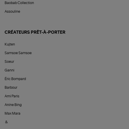
Baobab Collection
Assouline
CRÉATEURS PRÊT-À-PORTER
Kujten
Samsoe Samsoe
Soeur
Ganni
Éric Bompard
Barbour
Ami Paris
Anine Bing
Max Mara
&