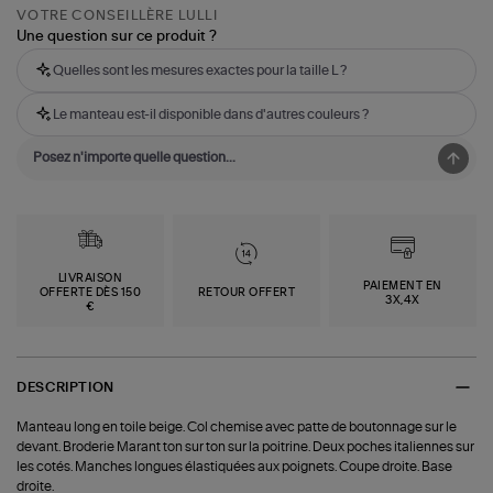
VOTRE CONSEILLÈRE LULLI
Une question sur ce produit ?
Quelles sont les mesures exactes pour la taille L ?
Le manteau est-il disponible dans d'autres couleurs ?
LIVRAISON
PAIEMENT EN
OFFERTE DÈS 150
RETOUR OFFERT
3X,4X
€
DESCRIPTION
Manteau long en toile beige. Col chemise avec patte de boutonnage sur le
devant. Broderie Marant ton sur ton sur la poitrine. Deux poches italiennes sur
les cotés. Manches longues élastiquées aux poignets. Coupe droite. Base
droite.