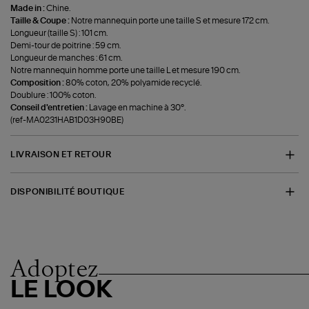
Made in :
Chine.
Taille & Coupe :
Notre mannequin porte une taille S et mesure 172 cm.
Longueur (taille S) : 101 cm.
Demi-tour de poitrine : 59 cm.
Longueur de manches : 61 cm.
Notre mannequin homme porte une taille L et mesure 190 cm.
Composition :
80% coton, 20% polyamide recyclé.
Doublure : 100% coton.
Conseil d'entretien :
Lavage en machine à 30°.
(ref-MA0231HAB1D03H90BE)
LIVRAISON ET RETOUR
DISPONIBILITÉ BOUTIQUE
Adoptez
LE LOOK