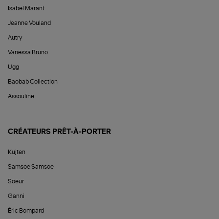
Isabel Marant
Jeanne Vouland
Autry
Vanessa Bruno
Ugg
Baobab Collection
Assouline
CRÉATEURS PRÊT-À-PORTER
Kujten
Samsoe Samsoe
Soeur
Ganni
Éric Bompard