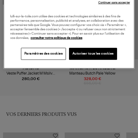
COLLABORATION
Continuer sans accepter
lulli-sur-la-toile.com utilise des cookies et technologies similaires à des fins de
performance, personnalisation, publicité et analyses, en collaboration avec des
partenaires tels que Google. Vous pouvez configurer vos choix via « Paramétrer »,
accepter l’ensemble des cookies (« J’accepte ») ou refuser ceux non strictement
nécessaires (« Continuer sans accepter »). Pour en savoir plus sur l’utilisation de
vos données,
consulter notre politique de cookies
Paramètres des cookies
Autoriser tous les cookies
-50%
ADIDAS
MARGAUX LONNBERG
Veste Puffer Jacket M Msilve,
Manteau Butch Pale Yellow
Collaboration Adidas x Moon
280,00 €
328,00 €
Boot
656,00 €
VOS DERNIERS PRODUITS VUS