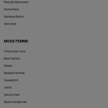
Pascale Monvoisin
Stone Paris
Vanessa Baroni
Vanrycke
MODE FEMME
Choisi pour vous
Best-Sellers
Robes
Baskets femme
Sweatshirt
Jeans
Sacs à main
Bijoux tendances