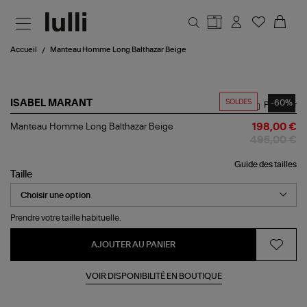
Aller au contenu principal
Accueil
Manteau Homme Long Balthazar Beige
SOLDES
-60%
ISABEL MARANT
Partager
Manteau
Manteau Homme Long Balthazar Beige
198,00 €
Homme
495,00 €
Long
Balthazar
Guide des tailles
Beige
Taille
Prendre votre taille habituelle.
AJOUTER AU PANIER
VOIR DISPONIBILITÉ EN BOUTIQUE