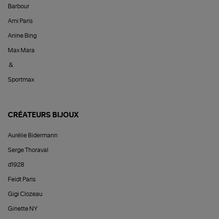
Barbour
Ami Paris
Anine Bing
Max Mara
&
Sportmax
CRÉATEURS BIJOUX
Aurélie Bidermann
Serge Thoraval
d1928
Feidt Paris
Gigi Clozeau
Ginette NY