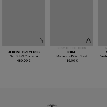
NOUVELLE COLLECTION
N
JEROME DREYFUSS
TORAL
Sac Bobi S Cuir Lamé
Mocassins Killian Sport
Veste
Champagne
Mousse
480,00 €
189,00 €