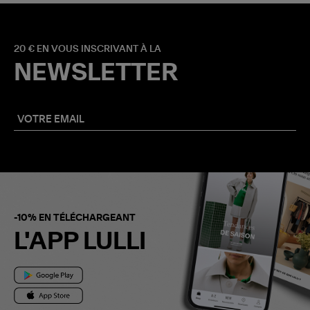
20 € EN VOUS INSCRIVANT À LA
NEWSLETTER
-10% EN TÉLÉCHARGEANT
L'APP LULLI