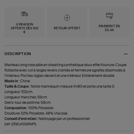
LIVRAISON
PAIEMENT EN
OFFERTE DÈS 150
RETOUR OFFERT
3X,4X
€
DESCRIPTION
Manteau long rose pâle en shearling synthétique doux effet fourrure. Coupe
flottante avec col à larges revers crantés et fermeture agrafes dissimulés à
l'intérieur. Poches raglan devant et une intérieur. Entièrement doublé.
Made in :
Chine.
Taille & Coupe :
Notre mannequin mesure 1m80 et porte une taille 0.
Longueur: 102cm.
Longueur manches: 55cm.
Demi-tour de poitrine: 59cm.
Composition :
100% Polyester.
Doublure: 52% Polyester, 48% Viscose.
Conseil d'entretien :
Nettoyage par un professionnel.
(ref-25WJASMINPI)