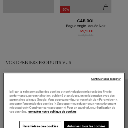
-50%
CABIROL
Bague Angie Laquée Noir
69,50 €
139,00 €
VOS DERNIERS PRODUITS VUS
Continuer sans accepter
lulli-sur-la-toile.com utilise des cookies et technologies similaires à des fins de
performance, personnalisation, publicité et analyses, en collaboration avec des
partenaires tels que Google. Vous pouvez configurer vos choix via « Paramétrer »,
accepter l’ensemble des cookies (« J’accepte ») ou refuser ceux non strictement
nécessaires (« Continuer sans accepter »). Pour en savoir plus sur l’utilisation de
vos données,
consulter notre politique de cookies
Paramètres des cookies
Autoriser tous les cookies