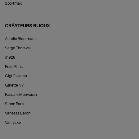
Sportmax
CRÉATEURS BIJOUX
Aurélie Bidermann
Serge Thoraval
d1928
Feidt Paris
Gigi Clozeau
Ginette NY
Pascale Monvoisin
Stone Paris
Vanessa Baroni
Vanrycke