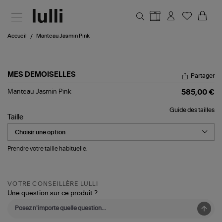
Aller au contenu principal
Accueil
Manteau Jasmin Pink
MES DEMOISELLES
Partager
Manteau
Manteau Jasmin Pink
585,00 €
Jasmin
Pink
Guide des tailles
Taille
Prendre votre taille habituelle.
VOTRE CONSEILLÈRE LULLI
Une question sur ce produit ?