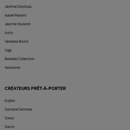
Jérôme Dreyfuss
Isabel Marant
Jeanne Vouland
Autry
Vanessa Bruno
Ugg
Baobab Collection
Assouline
CRÉATEURS PRÊT-À-PORTER
Kujten
Samsoe Samsoe
Soeur
Ganni