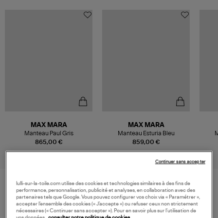
MAX MARA
MAX MARA
Manteau Paul Gris
Manteau Esturia Bleu
M
865,00 €
859,00 €
Continuer sans accepter
lulli-sur-la-toile.com utilise des cookies et technologies similaires à des fins de
performance, personnalisation, publicité et analyses, en collaboration avec des
VOS DERNIERS PRODUITS VUS
partenaires tels que Google. Vous pouvez configurer vos choix via « Paramétrer »,
accepter l’ensemble des cookies (« J’accepte ») ou refuser ceux non strictement
nécessaires (« Continuer sans accepter »). Pour en savoir plus sur l’utilisation de
vos données,
consulter notre politique de cookies