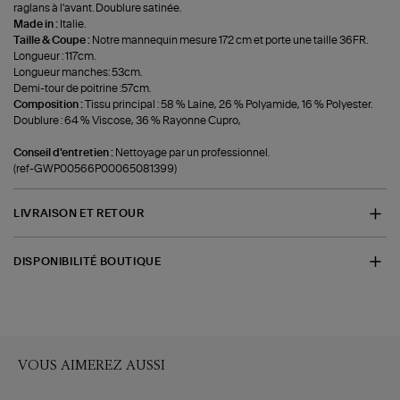
raglans à l'avant. Doublure satinée.
Made in :
Italie.
Taille & Coupe :
Notre mannequin mesure 172 cm et porte une taille 36FR.
Longueur : 117cm.
Longueur manches: 53cm.
Demi-tour de poitrine :57cm.
Composition :
Tissu principal : 58 % Laine, 26 % Polyamide, 16 % Polyester.
Doublure : 64 % Viscose, 36 % Rayonne Cupro,
Conseil d'entretien :
Nettoyage par un professionnel.
(ref-GWP00566P00065081399)
LIVRAISON ET RETOUR
DISPONIBILITÉ BOUTIQUE
VOUS AIMEREZ AUSSI