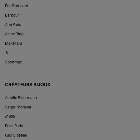
Éric Bompard
Barbour
Ami Paris
Anine Bing
Max Mara
&
Sportmax
CRÉATEURS BIJOUX
Aurélie Bidermann
Serge Thoraval
d1928
Feidt Paris
Gigi Clozeau