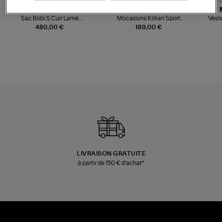
NOUVELLE COLLECTION
N
JEROME DREYFUSS
TORAL
Sac Bobi S Cuir Lamé
Mocassins Killian Sport
Veste
Champagne
Mousse
480,00 €
189,00 €
LIVRAISON GRATUITE
à partir de 150 € d'achat*