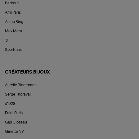
Barbour
Ami Paris
Anine Bing
Max Mara
&
Sportmax
CRÉATEURS BIJOUX
Aurélie Bidermann
Serge Thoraval
d1928
Feidt Paris
Gigi Clozeau
Ginette NY