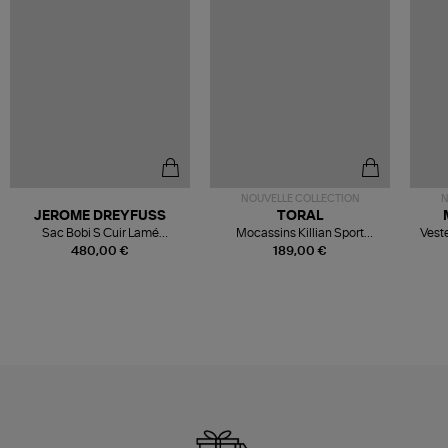
NOUVELLE COLLECTION
N
JEROME DREYFUSS
TORAL
Sac Bobi S Cuir Lamé
Mocassins Killian Sport
Veste
Champagne
Mousse
480,00 €
189,00 €