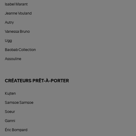
Isabel Marant
Jeanne Vouland
Autry
Vanessa Bruno
Ugg
Baobab Collection
Assouline
CRÉATEURS PRÊT-À-PORTER
Kujten
Samsoe Samsoe
Soeur
Ganni
Éric Bompard