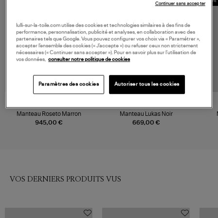
MADE 
Continuer sans accepter
lulli-sur-la-toile.com utilise des cookies et technologies similaires à des fins de
performance, personnalisation, publicité et analyses, en collaboration avec des
partenaires tels que Google. Vous pouvez configurer vos choix via « Paramétrer »,
accepter l’ensemble des cookies (« J’accepte ») ou refuser ceux non strictement
nécessaires (« Continuer sans accepter »). Pour en savoir plus sur l’utilisation de
vos données,
consulter notre politique de cookies
Paramètres des cookies
Autoriser tous les cookies
MAX MARA
MAX MARA
Manteau Roseto Marron
Manteau Lukas Noir
945,00 €
669,00 €
VOS DERNIERS PRODUITS VUS