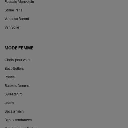
Pascale Monvoisin
Stone Paris
Vanessa Baroni
Vanrycke
MODE FEMME
Choisi pour vous
Best-Sellers
Robes
Baskets femme
Sweatshirt
Jeans
Sacs à main
Bijoux tendances