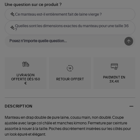
Une question sur ce produit ?
Ce manteau est-il entièrement fait de laine vierge ?
Quelles sont les dimensions exactes du manteau pour une taille 36
?
LIVRAISON
PAIEMENT EN
OFFERTE DÈS 150
RETOUR OFFERT
3X,4X
€
DESCRIPTION
Manteau en drap double de pure laine, cousu main, non doublé. Coupe
ajustée avec large col châle et manches kimono. Fermeture par ceinture
assortie à nouer à la taille. Poches discrètement insérées sur les côtés pour
un look épuré et élégant.