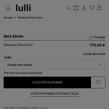
Aller au contenu principal
Accueil
Manteau Messi Noir
MAX MARA
Partager
Manteau
Manteau Messi Noir
775,00 €
Messi
Noir
Guide des tailles
Taille
Prendre votre taille habituelle.
AJOUTER AU PANIER
VOIR DISPONIBILITÉ EN BOUTIQUE
VOTRE CONSEILLÈRE LULLI