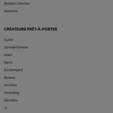
Baobab Collection
Assouline
CRÉATEURS PRÊT-À-PORTER
Kujten
Samsoe Samsoe
Soeur
Ganni
Éric Bompard
Barbour
Ami Paris
Anine Bing
Max Mara
&