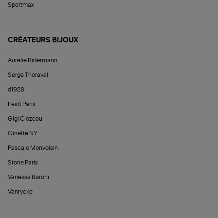
Sportmax
CRÉATEURS BIJOUX
Aurélie Bidermann
Serge Thoraval
d1928
Feidt Paris
Gigi Clozeau
Ginette NY
Pascale Monvoisin
Stone Paris
Vanessa Baroni
Vanrycke