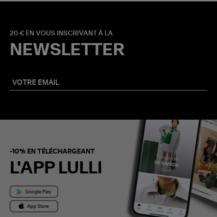
20 € EN VOUS INSCRIVANT À LA
NEWSLETTER
-10% EN TÉLÉCHARGEANT
L'APP LULLI