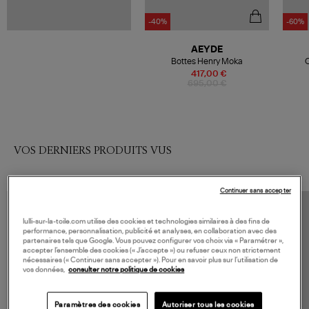
-40%
-60%
AEYDE
Bottes Henry Moka
C
417,00 €
695,00 €
VOS DERNIERS PRODUITS VUS
Continuer sans accepter
lulli-sur-la-toile.com utilise des cookies et technologies similaires à des fins de
performance, personnalisation, publicité et analyses, en collaboration avec des
partenaires tels que Google. Vous pouvez configurer vos choix via « Paramétrer »,
accepter l’ensemble des cookies (« J’accepte ») ou refuser ceux non strictement
nécessaires (« Continuer sans accepter »). Pour en savoir plus sur l’utilisation de
vos données,
consulter notre politique de cookies
Paramètres des cookies
Autoriser tous les cookies