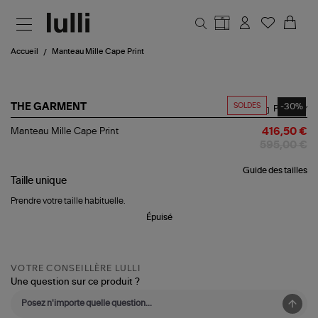
Aller au contenu principal
Accueil
Manteau Mille Cape Print
SOLDES
-30%
THE GARMENT
Partager
Manteau
Manteau Mille Cape Print
416,50 €
Mille
595,00 €
Cape
Print
Guide des tailles
Taille
unique
Prendre votre taille habituelle.
Épuisé
VOTRE CONSEILLÈRE LULLI
Une question sur ce produit ?