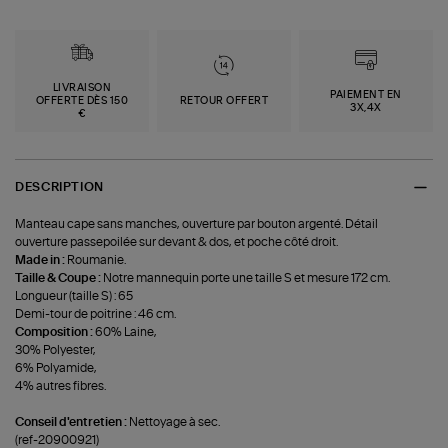
LIVRAISON
PAIEMENT EN
OFFERTE DÈS 150
RETOUR OFFERT
3X,4X
€
DESCRIPTION
Manteau cape sans manches, ouverture par bouton argenté. Détail
ouverture passepoilée sur devant & dos, et poche côté droit.
Made in :
Roumanie.
Taille & Coupe :
Notre mannequin porte une taille S et mesure 172 cm.
Longueur (taille S) : 65
Demi-tour de poitrine : 46 cm.
Composition :
60% Laine,
30% Polyester,
6% Polyamide,
4% autres fibres.
Conseil d'entretien :
Nettoyage à sec.
(ref-20900921)