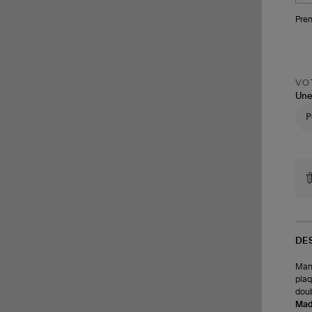
Pren
VOT
Une
DE
Mant
plaq
doub
Made