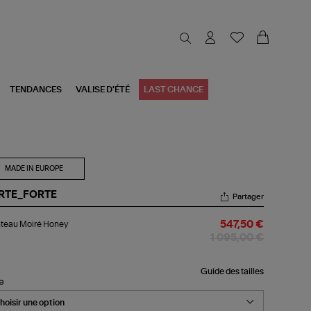
TENDANCES
VALISE D'ÉTÉ
LAST CHANCE
MADE IN EUROPE
RTE_FORTE
Partager
nteau
teau Moiré Honey
547,50 €
iré
ney
1 095,00 €
Guide des tailles
le