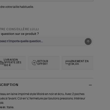
dre votre taille habituelle.
RE CONSEILLÈRE LULLI
 question sur ce produit ?
LIVRAISON
RETOUR
PAIEMENT EN
OFFERTE DÈS
OFFERT
3X,4X
150 €
SCRIPTION
eau en laine imprimé style Moiré en noir et écru. Avec 2 poches
ués à l'avant. Col en V, fermeture par boutons pressions. Intérieur
lé.
 in :
Italie.