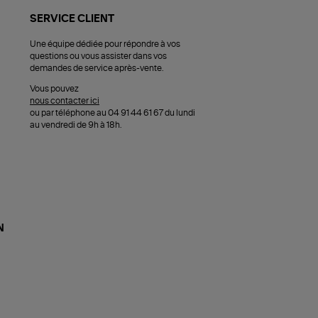
SERVICE CLIENT
Une équipe dédiée pour répondre à vos
questions ou vous assister dans vos
demandes de service après-vente.
Vous pouvez
nous contacter ici
ou par téléphone au 04 91 44 61 67 du lundi
au vendredi de 9h à 18h.
N