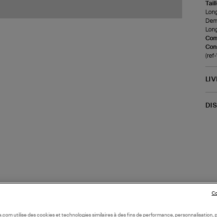
Tail
Long
Demi
Long
Com
Cons
(ref
LI
DI
Co
oile.com utilise des cookies et technologies similaires à des fins de performance, personnalisation, p