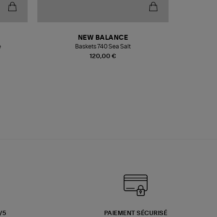
NEW BALANCE
e
Baskets 740 Sea Salt
Veste
120,00 €
3/5
PAIEMENT SÉCURISÉ