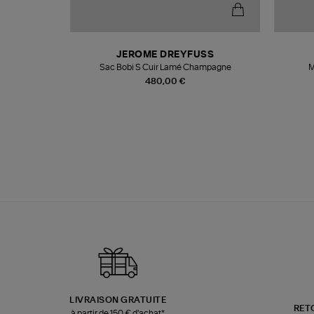
N
JEROME DREYFUSS
te
Sac Bobi S Cuir Lamé Champagne
M
480,00 €
LIVRAISON GRATUITE
RET
à partir de 150 € d'achat*