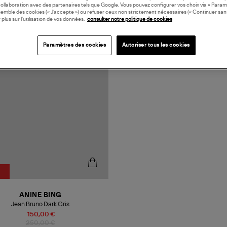
collaboration avec des partenaires tels que Google. Vous pouvez configurer vos choix via « Param
semble des cookies (« J’accepte ») ou refuser ceux non strictement nécessaires (« Continuer san
 plus sur l’utilisation de vos données,
consulter notre politique de cookies
Paramètres des cookies
Autoriser tous les cookies
%
ANINE BING
Jean Bruno Dark Gris
150,00 €
250,00 €