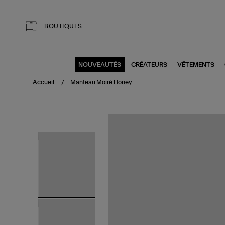
Aller au contenu principal
BOUTIQUES
NOUVEAUTÉS
CRÉATEURS
VÊTEMENTS
Accueil
Manteau Moiré Honey