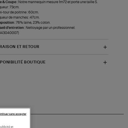
le & Coupe :
Notre mannequin mesure 1m72 et porte une taille S.
ueur : 73cm.
-tour de poitrine : 60cm.
ueur de manches : 47cm.
position :
76% laine, 23% coton.
eil d'entretien :
Nettoyage par un professionnel.
-143040007)
VRAISON ET RETOUR
SPONIBILITÉ BOUTIQUE
ntinuer sans accepter
ublicité et