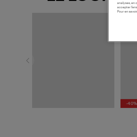
analyses, en 
accepter l’en
Pour en savoir
-40