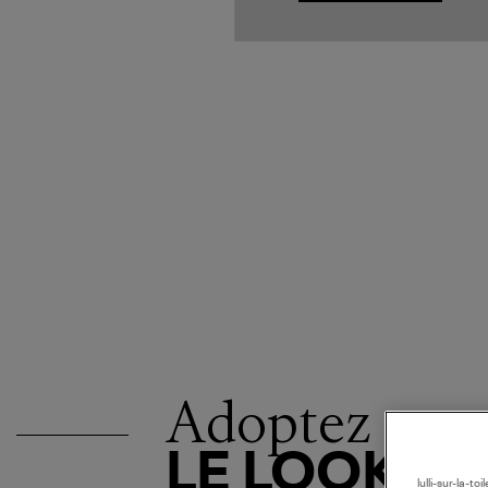
Adoptez
LE LOOK
lulli-sur-la-t