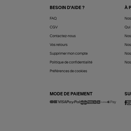
BESOIN D'AIDE ?
À 
FAQ
Nos
CGV
Qui 
Contactez-nous
Nos
Vos retours
Nos
Supprimer mon compte
Nos
Politique de confidentialité
Nos 
Préférences de cookies
MODE DE PAIEMENT
SU