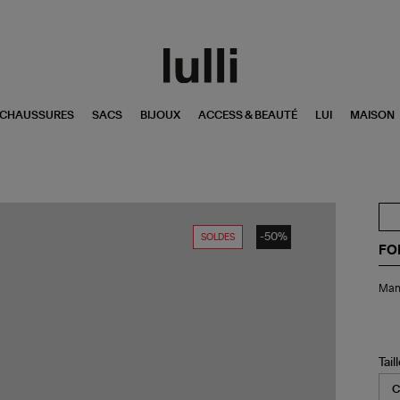
CHAUSSURES
SACS
BIJOUX
ACCESS & BEAUTÉ
LUI
MAISON
-50%
SOLDES
FO
Ma
Man
Mo
Ho
Tail