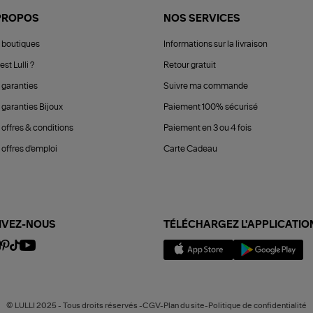
PROPOS
NOS SERVICES
 boutiques
Informations sur la livraison
est Lulli ?
Retour gratuit
 garanties
Suivre ma commande
 garanties Bijoux
Paiement 100% sécurisé
 offres & conditions
Paiement en 3 ou 4 fois
offres d'emploi
Carte Cadeau
IVEZ-NOUS
TÉLÉCHARGEZ L'APPLICATIO
© LULLI 2025 - Tous droits réservés -CGV-Plan du site-Politique de confidentialité