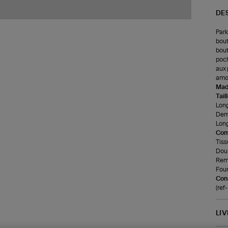
DE
Park
bout
bout
poch
aux 
amov
Made
Tail
Long
Demi
Long
Com
Tiss
Doub
Remb
Four
Cons
(ref
LI