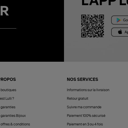
L'APP L
R
PROPOS
NOS SERVICES
 boutiques
Informations sur la livraison
est Lulli ?
Retour gratuit
 garanties
Suivre ma commande
 garanties Bijoux
Paiement 100% sécurisé
 offres & conditions
Paiement en 3 ou 4 fois