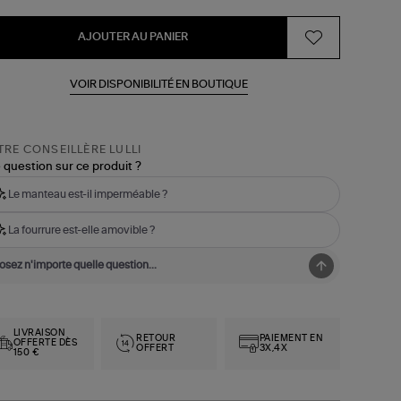
AJOUTER AU PANIER
VOIR DISPONIBILITÉ EN BOUTIQUE
RE CONSEILLÈRE LULLI
 question sur ce produit ?
Le manteau est-il imperméable ?
La fourrure est-elle amovible ?
LIVRAISON
RETOUR
PAIEMENT EN
OFFERTE DÈS
OFFERT
3X,4X
150 €