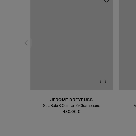
T
JEROME DREYFUSS
k
Sac Bobi S Cuir Lamé Champagne
M
480,00 €