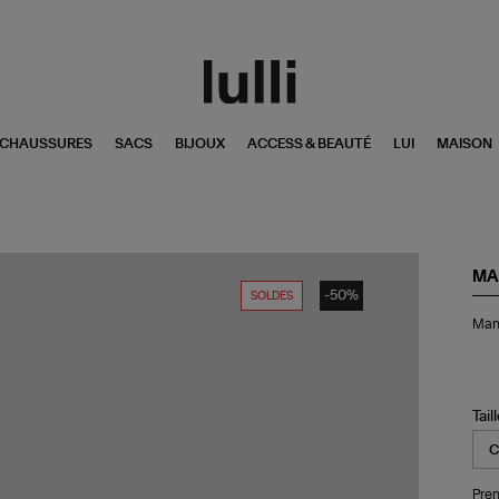
CHAUSSURES
SACS
BIJOUX
ACCESS & BEAUTÉ
LUI
MAISON
MA
-50%
SOLDES
Ma
Mant
Nef
Ear
Ma
Tail
Pren