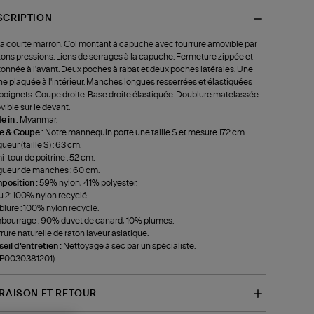
SCRIPTION
a courte marron. Col montant à capuche avec fourrure amovible par
ons pressions. Liens de serrages à la capuche. Fermeture zippée et
onnée à l'avant. Deux poches à rabat et deux poches latérales. Une
e plaquée à l'intérieur. Manches longues resserrées et élastiquées
poignets. Coupe droite. Base droite élastiquée. Doublure matelassée
ible sur le devant.
 in :
Myanmar.
le & Coupe :
Notre mannequin porte une taille S et mesure 172 cm.
ueur (taille S) : 63 cm.
-tour de poitrine : 52 cm.
ueur de manches : 60 cm.
position :
59% nylon, 41% polyester.
u 2: 100% nylon recyclé.
lure : 100% nylon recyclé.
ourrage : 90% duvet de canard, 10% plumes.
rure naturelle de raton laveur asiatique.
eil d'entretien :
Nettoyage à sec par un spécialiste.
-P0030381201)
VRAISON ET RETOUR