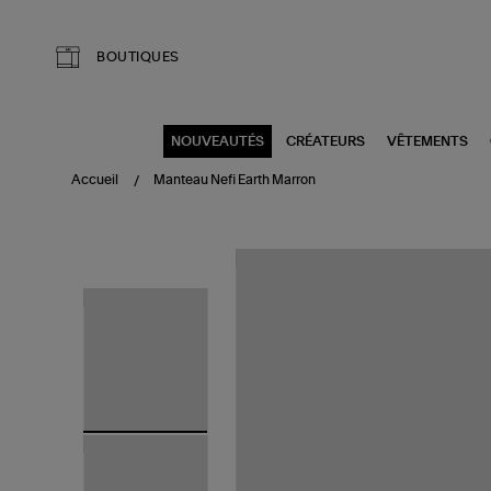
Aller au contenu principal
BOUTIQUES
NOUVEAUTÉS
CRÉATEURS
VÊTEMENTS
Accueil
Manteau Nefi Earth Marron