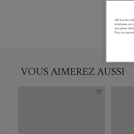
lulli-sur-la-t
analyses, en 
accepter l’en
Pour en savoir
VOUS AIMEREZ AUSSI