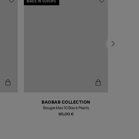
MADE IN EUROPE
MADE IN EU
BAOBAB COLLECTION
Bougie Max 10 Black Pearls
Paréo Fou
90,00 €