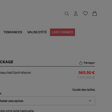
TENDANCES
VALISE D'ÉTÉ
LAST CHANCE
CKAGE
Partager
nteau
eau Nefi Earth Marron
565,50 €
i
th
1 131,00 €
rron
Guide des tailles
le
dre votre taille habituelle.