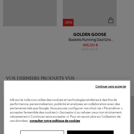
-30%
GOLDEN GOOSE
Baskets Running Dad Gris
Argenté Blanc
416,50 €
595,00 €
VOS DERNIERS PRODUITS VUS
Continuer sans accepter
lulli-sur-la-toile.com utilise des cookies et technologies similaires à des fins de
performance, personnalisation, publicité et analyses, en collaboration avec des
partenaires tels que Google. Vous pouvez configurer vos choix via « Paramétrer »,
accepter l’ensemble des cookies (« J’accepte ») ou refuser ceux non strictement
nécessaires (« Continuer sans accepter »). Pour en savoir plus sur l’utilisation de
vos données,
consulter notre politique de cookies