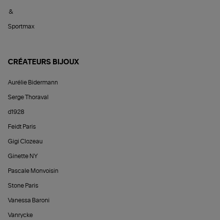
&
Sportmax
CRÉATEURS BIJOUX
Aurélie Bidermann
Serge Thoraval
d1928
Feidt Paris
Gigi Clozeau
Ginette NY
Pascale Monvoisin
Stone Paris
Vanessa Baroni
Vanrycke