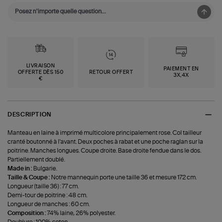
LIVRAISON
PAIEMENT EN
OFFERTE DÈS 150
RETOUR OFFERT
3X,4X
€
DESCRIPTION
Manteau en laine à imprimé multicolore principalement rose. Col tailleur
cranté boutonné à l'avant. Deux poches à rabat et une poche raglan sur la
poitrine. Manches longues. Coupe droite. Base droite fendue dans le dos.
Partiellement doublé.
Made in :
Bulgarie.
Taille & Coupe :
Notre mannequin porte une taille 36 et mesure 172 cm.
Longueur (taille 36) : 77 cm.
Demi-tour de poitrine : 48 cm.
Longueur de manches : 60 cm.
Composition :
74% laine, 26% polyester.
Doublure : 100% coton.