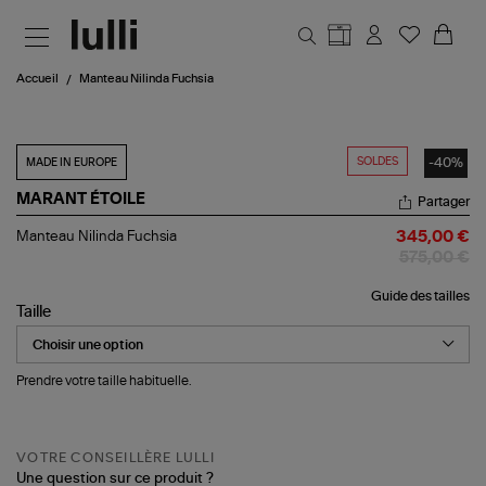
Aller au contenu principal
Accueil
Manteau Nilinda Fuchsia
SOLDES
-40%
MADE IN EUROPE
MARANT ÉTOILE
Partager
Manteau
Manteau Nilinda Fuchsia
345,00 €
Nilinda
575,00 €
Fuchsia
Guide des tailles
Taille
Prendre votre taille habituelle.
VOTRE CONSEILLÈRE LULLI
Une question sur ce produit ?