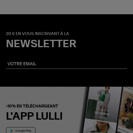
20 € EN VOUS INSCRIVANT À LA
NEWSLETTER
-10% EN TÉLÉCHARGEANT
L'APP LULLI