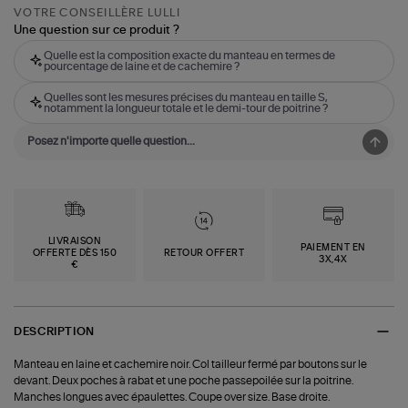
VOTRE CONSEILLÈRE LULLI
Une question sur ce produit ?
Quelle est la composition exacte du manteau en termes de
pourcentage de laine et de cachemire ?
Quelles sont les mesures précises du manteau en taille S,
notamment la longueur totale et le demi-tour de poitrine ?
LIVRAISON
PAIEMENT EN
OFFERTE DÈS 150
RETOUR OFFERT
3X,4X
€
DESCRIPTION
Manteau en laine et cachemire noir. Col tailleur fermé par boutons sur le
devant. Deux poches à rabat et une poche passepoilée sur la poitrine.
Manches longues avec épaulettes. Coupe over size. Base droite.