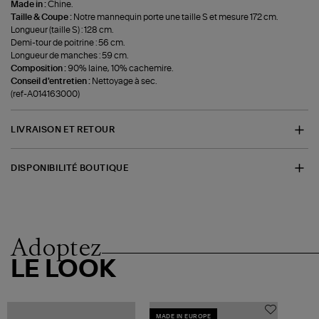
Made in :
Chine.
Taille & Coupe :
Notre mannequin porte une taille S et mesure 172 cm.
Longueur (taille S) : 128 cm.
Demi-tour de poitrine : 56 cm.
Longueur de manches : 59 cm.
Composition :
90% laine, 10% cachemire.
Conseil d'entretien :
Nettoyage à sec.
(ref-A014163000)
LIVRAISON ET RETOUR
DISPONIBILITÉ BOUTIQUE
Adoptez
LE LOOK
MADE IN EUROPE