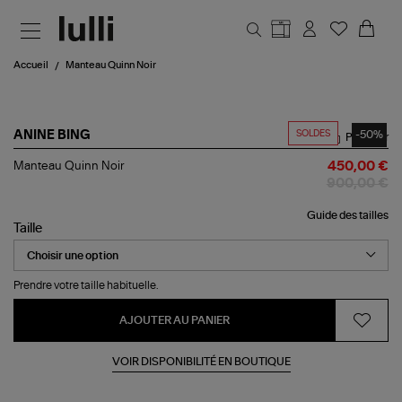
Aller au contenu principal
Accueil
Manteau Quinn Noir
SOLDES
-50%
ANINE BING
Partager
Manteau
Manteau Quinn Noir
450,00 €
Quinn
900,00 €
Noir
Guide des tailles
Taille
Prendre votre taille habituelle.
AJOUTER AU PANIER
VOIR DISPONIBILITÉ EN BOUTIQUE