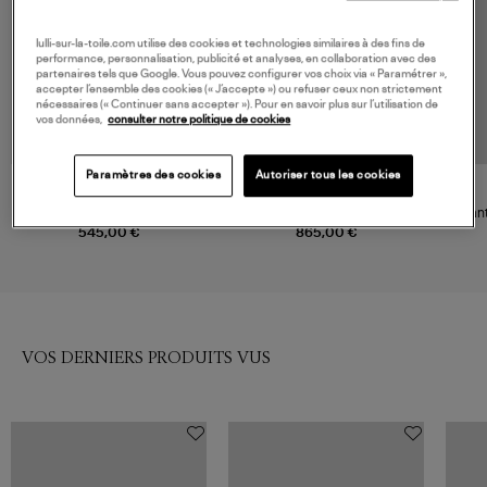
lulli-sur-la-toile.com utilise des cookies et technologies similaires à des fins de
performance, personnalisation, publicité et analyses, en collaboration avec des
partenaires tels que Google. Vous pouvez configurer vos choix via « Paramétrer »,
accepter l’ensemble des cookies (« J’accepte ») ou refuser ceux non strictement
nécessaires (« Continuer sans accepter »). Pour en savoir plus sur l’utilisation de
vos données,
consulter notre politique de cookies
Paramètres des cookies
Autoriser tous les cookies
VANESSA BRUNO
MAX MARA
Manteau Bachir Noir
Manteau Penelope Hazelnut
Mant
Brown, 'S Max
545,00 €
865,00 €
VOS DERNIERS PRODUITS VUS