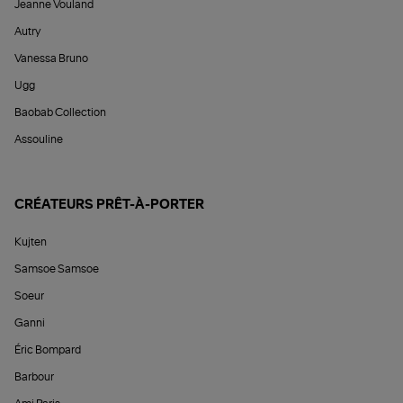
Jeanne Vouland
Autry
Vanessa Bruno
Ugg
Baobab Collection
Assouline
CRÉATEURS PRÊT-À-PORTER
Kujten
Samsoe Samsoe
Soeur
Ganni
Éric Bompard
Barbour