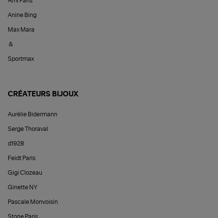
Ami Paris
Anine Bing
Max Mara
&
Sportmax
CRÉATEURS BIJOUX
Aurélie Bidermann
Serge Thoraval
d1928
Feidt Paris
Gigi Clozeau
Ginette NY
Pascale Monvoisin
Stone Paris