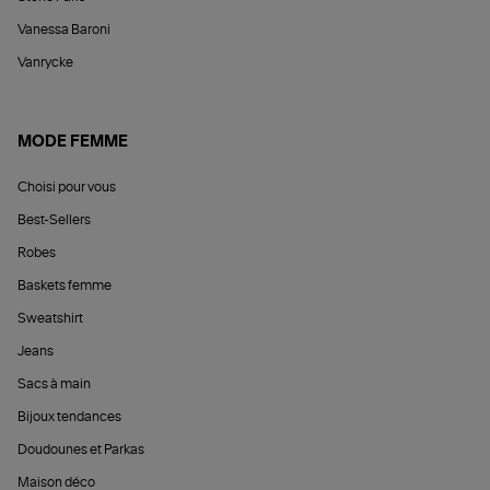
Vanessa Baroni
Vanrycke
MODE FEMME
Choisi pour vous
Best-Sellers
Robes
Baskets femme
Sweatshirt
Jeans
Sacs à main
Bijoux tendances
Doudounes et Parkas
Maison déco