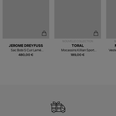
NOUVELLE COLLECTION
N
JEROME DREYFUSS
TORAL
Sac Bobi S Cuir Lamé
Mocassins Killian Sport
Veste
Champagne
Mousse
480,00 €
189,00 €