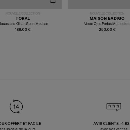
NOUVELLE COLLECTION
NOUVELLE COLLECTION
TORAL
MAISON BADIGO
ocassins Killian Sport Mousse
Veste Ojos Perlas Multicolor
189,00 €
250,00 €
OUR OFFERT ET FACILE
AVIS CLIENTS : 4.8
ans un délai de 14 jours
avec avis vérifiés