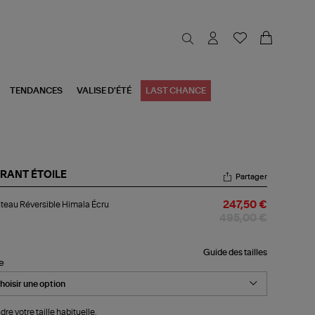
TENDANCES
VALISE D'ÉTÉ
LAST CHANCE
RANT ÉTOILE
Partager
nteau
eau Réversible Himala Écru
247,50 €
ersible
mala
495,00 €
u
Guide des tailles
le
dre votre taille habituelle.