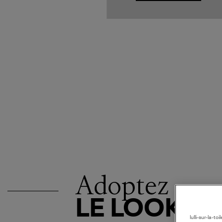
Adoptez
LE LOOK
lulli-sur-la-t