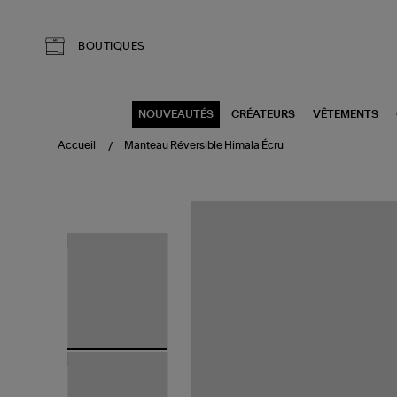
Aller au contenu principal
BOUTIQUES
NOUVEAUTÉS
CRÉATEURS
VÊTEMENTS
Accueil
Manteau Réversible Himala Écru