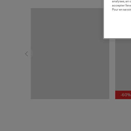
analyses, en 
accepter l’en
Pour en savoir
MADE I
-60%