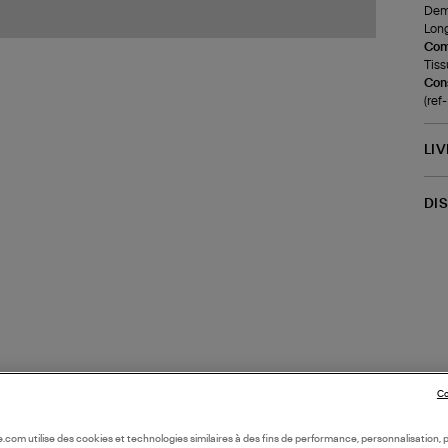
Demi
Long
Com
Tiss
Cons
(re
LI
DI
Co
oile.com utilise des cookies et technologies similaires à des fins de performance, personnalisation, p