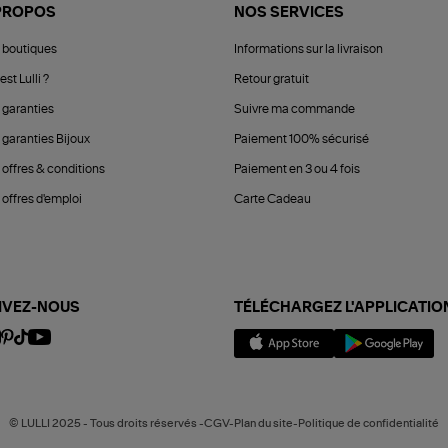
PROPOS
NOS SERVICES
 boutiques
Informations sur la livraison
est Lulli ?
Retour gratuit
 garanties
Suivre ma commande
 garanties Bijoux
Paiement 100% sécurisé
 offres & conditions
Paiement en 3 ou 4 fois
offres d'emploi
Carte Cadeau
IVEZ-NOUS
TÉLÉCHARGEZ L'APPLICATIO
© LULLI 2025 - Tous droits réservés -CGV-Plan du site-Politique de confidentialité