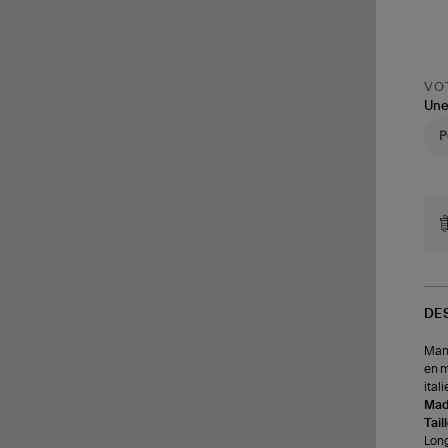
VOT
Une
DE
Mant
en m
ital
Made
Tail
Long