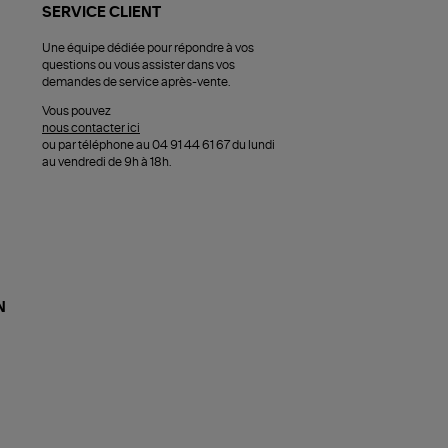
SERVICE CLIENT
Une équipe dédiée pour répondre à vos
questions ou vous assister dans vos
demandes de service après-vente.
Vous pouvez
nous contacter ici
ou par téléphone au 04 91 44 61 67 du lundi
au vendredi de 9h à 18h.
N