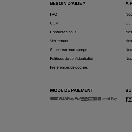
BESOIN D'AIDE ?
À 
FAQ
Nos
CGV
Qui 
Contactez-nous
Nos
Vos retours
Nos
Supprimer mon compte
Nos
Politique de confidentialité
Nos 
Préférences de cookies
MODE DE PAIEMENT
SU