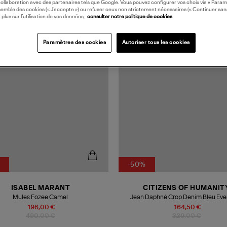
collaboration avec des partenaires tels que Google. Vous pouvez configurer vos choix via « Param
semble des cookies (« J’accepte ») ou refuser ceux non strictement nécessaires (« Continuer san
 plus sur l’utilisation de vos données,
consulter notre politique de cookies
N EUROPE
Paramètres des cookies
Autoriser tous les cookies
-50%
ISABEL MARANT
CITIZENS OF HUMANIT
Mules Fozee Camel
Jean Daphné Crop Denim Bleu Ev
196,00 €
164,50 €
490,00 €
329,00 €