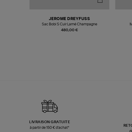
N
JEROME DREYFUSS
te
Sac Bobi S Cuir Lamé Champagne
M
480,00 €
LIVRAISON GRATUITE
RET
à partir de 150 € d'achat*
d