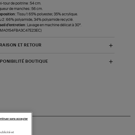
-tour de poitrine : 54 cm.
ueur de manches : 56 cm.
position :
Tissu 1: 65% polyester, 35% acrylique.
u 2 : 66% polyamide, 34% polyamide recyclé.
eil d'entretien :
Lavage en machine délicat à 30°.
f-MA0154FBA3C47E23EC)
VRAISON ET RETOUR
SPONIBILITÉ BOUTIQUE
ntinuer sans accepter
ublicité et