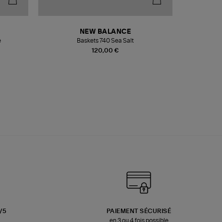
NEW BALANCE
e
Baskets 740 Sea Salt
Veste
120,00 €
3/5
PAIEMENT SÉCURISÉ
en 3 ou 4 fois possible