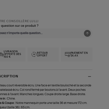
RE CONSEILLÈRE LULLI
 question sur ce produit ?
LIVRAISON
RETOUR
PAIEMENT EN
OFFERTE DÈS
OFFERT
3X,4X
150 €
SCRIPTION
eau court réversible écru. Une face en textile bouloché et la seconde
atelassé écru. Col rond fermé par boutons à l'avant. Deux poches
iennes à l'avant. Manches longues. Coupe droite large. Base droite.
 in :
Chine.
le & Coupe :
Notre mannequin porte une taille 36 et mesure 172 cm.
ueur (taille 36) : 65 cm.