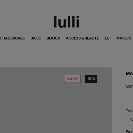
CHAUSSURES
SACS
BIJOUX
ACCESS & BEAUTÉ
LUI
MAISON
MA
-50%
SOLDES
Ma
Mant
Rév
Hi
Écr
Tail
Pren