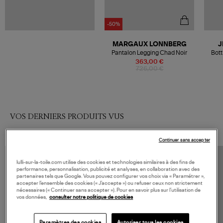
-50%
MARGAUX LONNBERG
J
Pantalon Legging Chad Noir
Bott
363,00 €
726,00 €
VOS DERNIERS PRODUITS VUS
Continuer sans accepter
lulli-sur-la-toile.com utilise des cookies et technologies similaires à des fins de
performance, personnalisation, publicité et analyses, en collaboration avec des
partenaires tels que Google. Vous pouvez configurer vos choix via « Paramétrer »,
accepter l’ensemble des cookies (« J’accepte ») ou refuser ceux non strictement
nécessaires (« Continuer sans accepter »). Pour en savoir plus sur l’utilisation de
vos données,
consulter notre politique de cookies
Paramètres des cookies
Autoriser tous les cookies