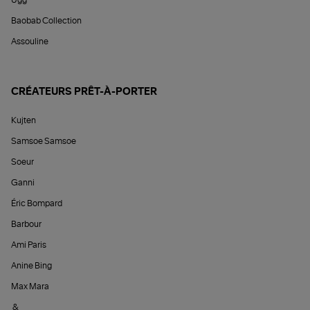
Ugg
Baobab Collection
Assouline
CRÉATEURS PRÊT-À-PORTER
Kujten
Samsoe Samsoe
Soeur
Ganni
Éric Bompard
Barbour
Ami Paris
Anine Bing
Max Mara
&