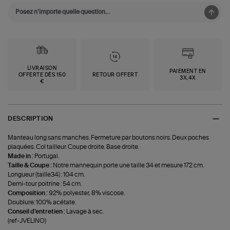
LIVRAISON
PAIEMENT EN
OFFERTE DÈS 150
RETOUR OFFERT
3X,4X
€
DESCRIPTION
Manteau long sans manches. Fermeture par boutons noirs. Deux poches
plaquées. Col tailleur. Coupe droite. Base droite.
Made in :
Portugal.
Taille & Coupe :
Notre mannequin porte une taille 34 et mesure 172 cm.
Longueur (taille34) : 104 cm.
Demi-tour poitrine : 54 cm.
Composition :
92% polyester, 8% viscose.
Doublure: 100% acétate.
Conseil d'entretien :
Lavage à sec.
(ref-JVELINO)