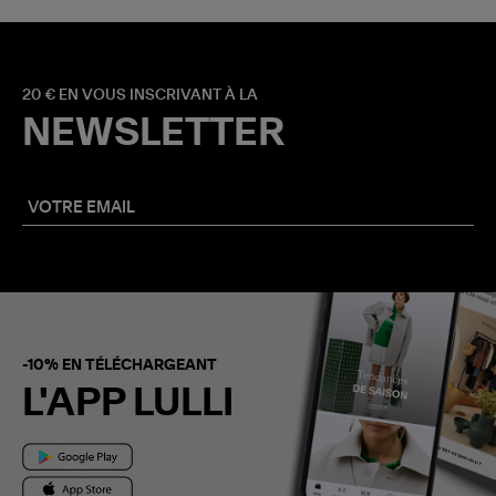
20 € EN VOUS INSCRIVANT À LA
NEWSLETTER
-10% EN TÉLÉCHARGEANT
L'APP LULLI