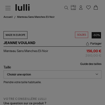
Aller au contenu principal
Accueil
Manteau Sans Manches Eli Noir
SOLDES
-60%
MADE IN EUROPE
JEANNE VOULAND
Partager
Manteau
Manteau Sans Manches Eli Noir
156,00 €
Sans
390,00 €
Manches
Eli
Guide des tailles
Noir
Taille
Prendre votre taille habituelle.
VOTRE CONSEILLÈRE LULLI
Une question sur ce produit ?