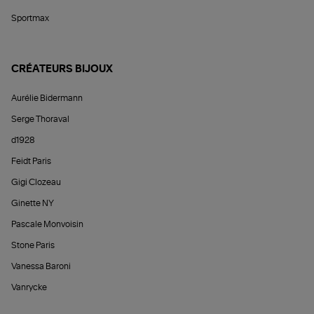
Sportmax
CRÉATEURS BIJOUX
Aurélie Bidermann
Serge Thoraval
d1928
Feidt Paris
Gigi Clozeau
Ginette NY
Pascale Monvoisin
Stone Paris
Vanessa Baroni
Vanrycke