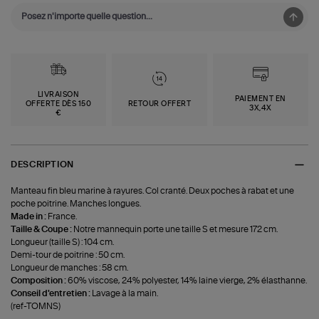
LIVRAISON
PAIEMENT EN
OFFERTE DÈS 150
RETOUR OFFERT
3X,4X
€
DESCRIPTION
Manteau fin bleu marine à rayures. Col cranté. Deux poches à rabat et une
poche poitrine. Manches longues.
Made in :
France.
Taille & Coupe :
Notre mannequin porte une taille S et mesure 172 cm.
Longueur (taille S) : 104 cm.
Demi-tour de poitrine : 50 cm.
Longueur de manches : 58 cm.
Composition :
60% viscose, 24% polyester, 14% laine vierge, 2% élasthanne.
Conseil d'entretien :
Lavage à la main.
(ref-TOMNS)