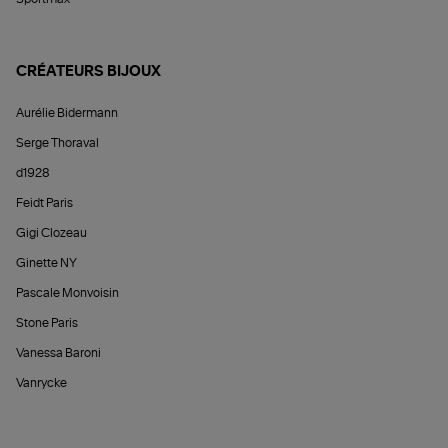
CRÉATEURS BIJOUX
Aurélie Bidermann
Serge Thoraval
d1928
Feidt Paris
Gigi Clozeau
Ginette NY
Pascale Monvoisin
Stone Paris
Vanessa Baroni
Vanrycke