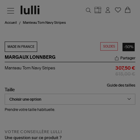
Aller au contenu principal
Accueil
Manteau Tom Navy Stripes
SOLDES
-50%
MADE IN FRANCE
MARGAUX LONNBERG
Partager
Manteau
Manteau Tom Navy Stripes
307,50 €
Tom
615,00 €
Navy
Stripes
Guide des tailles
Taille
Prendre votre taille habituelle.
VOTRE CONSEILLÈRE LULLI
Une question sur ce produit ?