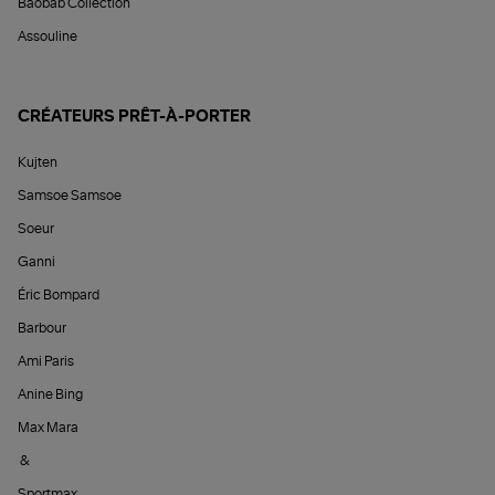
Baobab Collection
Assouline
CRÉATEURS PRÊT-À-PORTER
Kujten
Samsoe Samsoe
Soeur
Ganni
Éric Bompard
Barbour
Ami Paris
Anine Bing
Max Mara
&
Sportmax