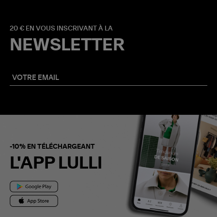
20 € EN VOUS INSCRIVANT À LA
NEWSLETTER
-10% EN TÉLÉCHARGEANT
L'APP LULLI