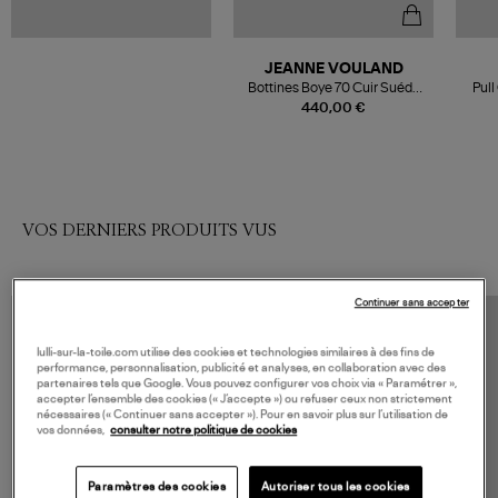
JEANNE VOULAND
Bottines Boye 70 Cuir Suédé
Pul
Noir
440,00 €
VOS DERNIERS PRODUITS VUS
Continuer sans accepter
lulli-sur-la-toile.com utilise des cookies et technologies similaires à des fins de
performance, personnalisation, publicité et analyses, en collaboration avec des
partenaires tels que Google. Vous pouvez configurer vos choix via « Paramétrer »,
accepter l’ensemble des cookies (« J’accepte ») ou refuser ceux non strictement
nécessaires (« Continuer sans accepter »). Pour en savoir plus sur l’utilisation de
vos données,
consulter notre politique de cookies
Paramètres des cookies
Autoriser tous les cookies