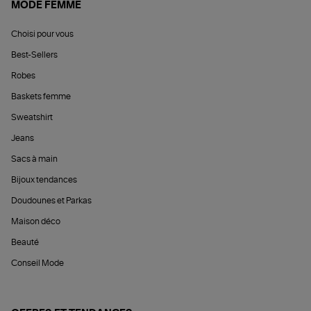
MODE FEMME
Choisi pour vous
Best-Sellers
Robes
Baskets femme
Sweatshirt
Jeans
Sacs à main
Bijoux tendances
Doudounes et Parkas
Maison déco
Beauté
Conseil Mode