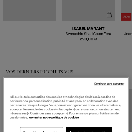
-50%
ISABEL MARANT
Sweatshirt Shad Coton Écru
Jean
290,00 €
VOS DERNIERS PRODUITS VUS
Continuer sans accepter
lulli-sur-la-toile.com utilise des cookies et technologies similaires à des fins de
performance, personnalisation, publicité et analyses, en collaboration avec des
partenaires tels que Google. Vous pouvez configurer vos choix via « Paramétrer »,
accepter l’ensemble des cookies (« J’accepte ») ou refuser ceux non strictement
nécessaires (« Continuer sans accepter »). Pour en savoir plus sur l’utilisation de
vos données,
consulter notre politique de cookies