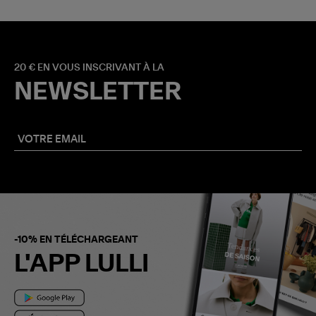
20 € EN VOUS INSCRIVANT À LA
NEWSLETTER
-10% EN TÉLÉCHARGEANT
L'APP LULLI