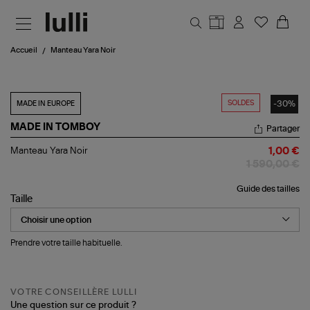
Aller au contenu principal
Accueil
Manteau Yara Noir
SOLDES
-30%
MADE IN EUROPE
MADE IN TOMBOY
Partager
Manteau
Manteau Yara Noir
1,00 €
Yara
1 590,00 €
Noir
Guide des tailles
Taille
Prendre votre taille habituelle.
VOTRE CONSEILLÈRE LULLI
Une question sur ce produit ?