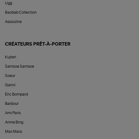
Ugg
Baobab Collection
Assouline
CRÉATEURS PRÊT-À-PORTER
Kujten
Samsoe Samsoe
Soeur
Ganni
Éric Bompard
Barbour
Ami Paris
Anine Bing
Max Mara