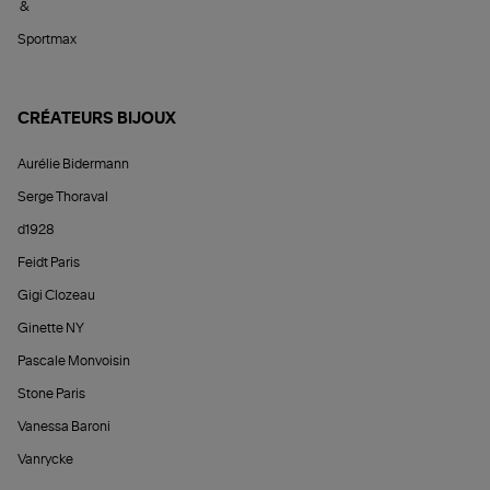
&
Sportmax
CRÉATEURS BIJOUX
Aurélie Bidermann
Serge Thoraval
d1928
Feidt Paris
Gigi Clozeau
Ginette NY
Pascale Monvoisin
Stone Paris
Vanessa Baroni
Vanrycke