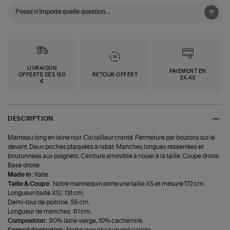
LIVRAISON
PAIEMENT EN
OFFERTE DÈS 150
RETOUR OFFERT
3X,4X
€
DESCRIPTION
Manteau long en laine noir. Col tailleur cranté. Fermeture par boutons sur le
devant. Deux poches plaquées à rabat. Manches longues resserrées et
boutonnées aux poignets. Ceinture amovible à nouer à la taille. Coupe droite.
Base droite.
Made in :
Italie.
Taille & Coupe :
Notre mannequin porte une taille XS et mesure 172 cm.
Longueur (taille XS) : 131 cm.
Demi-tour de poitrine : 55 cm.
Longueur de manches : 61 cm.
Composition :
90% laine vierge, 10% cachemire.
Conseil d'entretien :
Nettoyage chez un spécialiste.