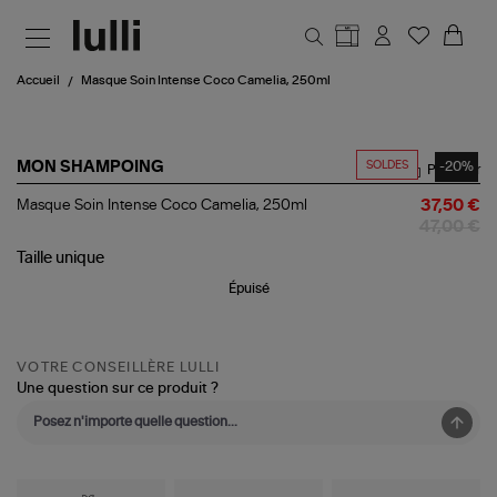
Aller au contenu principal
Accueil
Masque Soin Intense Coco Camelia, 250ml
SOLDES
-20%
MON SHAMPOING
Partager
Masque
Masque Soin Intense Coco Camelia, 250ml
37,50 €
Soin
47,00 €
Intense
Coco
Taille
unique
Camelia,
Épuisé
250ml
VOTRE CONSEILLÈRE LULLI
Une question sur ce produit ?