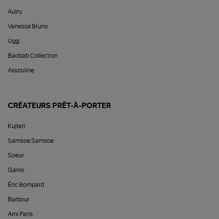
Autry
Vanessa Bruno
Ugg
Baobab Collection
Assouline
CRÉATEURS PRÊT-À-PORTER
Kujten
Samsoe Samsoe
Soeur
Ganni
Éric Bompard
Barbour
Ami Paris