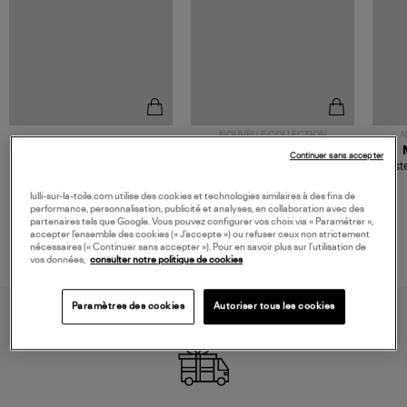
NOUVELLE COLLECTION
N
JEROME DREYFUSS
TORAL
Continuer sans accepter
Sac Bobi S Cuir Lamé
Mocassins Killian Sport
Veste
Champagne
Mousse
480,00 €
189,00 €
lulli-sur-la-toile.com utilise des cookies et technologies similaires à des fins de
performance, personnalisation, publicité et analyses, en collaboration avec des
partenaires tels que Google. Vous pouvez configurer vos choix via « Paramétrer »,
accepter l’ensemble des cookies (« J’accepte ») ou refuser ceux non strictement
nécessaires (« Continuer sans accepter »). Pour en savoir plus sur l’utilisation de
vos données,
consulter notre politique de cookies
Paramètres des cookies
Autoriser tous les cookies