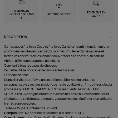
LIVRAISON
PAIEMENT EN
OFFERTE DÈS 150
RETOUR OFFERT
3X,4X
€
DESCRIPTION
Ce masque à l'huile de Coco et l'huile de Camélia nourrit intensément et en
profondeur les cheveux secs et/ou abîmés. L'huile de Camélia gaine et
fortifie vos cheveux en les rendant doux et faciles à coiffer. Son parfum
Abricot offrira une fragrance délicieuse.
Convient à tous les types de cheveux.
Peut être utilisé pour les extensions et les lissages.
Fabriqué en Italie.
Conseil stylistique :
Vivre une expérience Shampoing unique et
personnalisable avec des produits de haute qualité et un fini coiffeur, c'est la
promesse que MON SHAMPOING fait à ses clients. Associer « Mon
SHAMPOING » d’origine naturelle avec les flacons d’huiles essentielles et
végétales aux différentes senteurs, vous permet de bénéficier d’un véritable
bien être au quotidien.
Taille & Coupe :
Contenance : 250 ml.
Composition :
Ne contient ni paraben, ni silicone, ni SLS.
Conseil d'entretien :
Conseils d'utilisation : Appliquez sur cheveux mouillés.