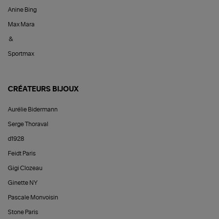
Anine Bing
Max Mara
&
Sportmax
CRÉATEURS BIJOUX
Aurélie Bidermann
Serge Thoraval
d1928
Feidt Paris
Gigi Clozeau
Ginette NY
Pascale Monvoisin
Stone Paris