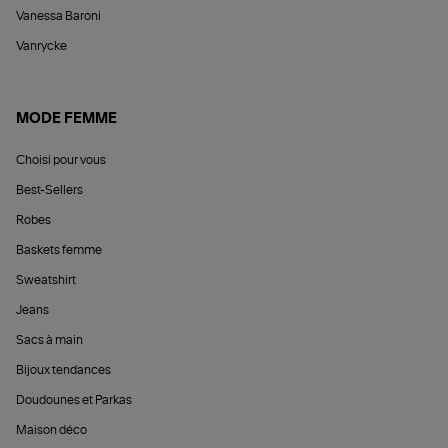
Vanessa Baroni
Vanrycke
MODE FEMME
Choisi pour vous
Best-Sellers
Robes
Baskets femme
Sweatshirt
Jeans
Sacs à main
Bijoux tendances
Doudounes et Parkas
Maison déco