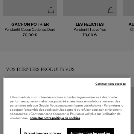
GACHON POTHIER
LES FELICITES
AU
Pendentif Coeur Cadenas Doré
Pendentif I Love You
Ch
70,00 €
73,00 €
VOS DERNIERS PRODUITS VUS
Continuer sans accepter
lulli-sur-la-toile.com utilise des cookies et technologies similaires à des fins de
performance, personnalisation, publicité et analyses, en collaboration avec des
partenaires tels que Google. Vous pouvez configurer vos choix via « Paramétrer »,
accepter l’ensemble des cookies (« J’accepte ») ou refuser ceux non strictement
nécessaires (« Continuer sans accepter »). Pour en savoir plus sur l’utilisation de
vos données,
consulter notre politique de cookies
Paramètres des cookies
Autoriser tous les cookies