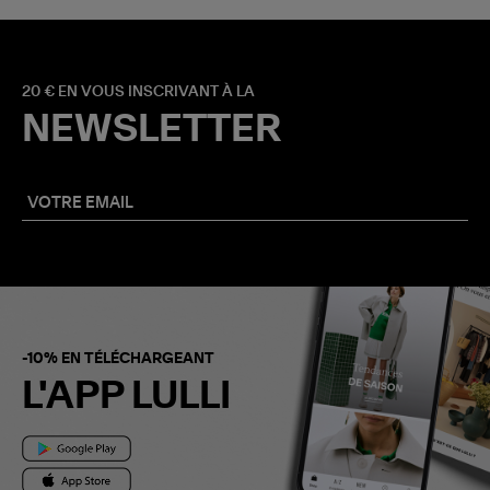
20 € EN VOUS INSCRIVANT À LA
NEWSLETTER
-10% EN TÉLÉCHARGEANT
L'APP LULLI