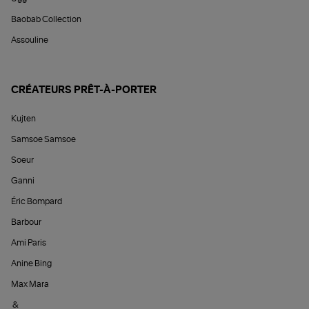
Baobab Collection
Assouline
CRÉATEURS PRÊT-À-PORTER
Kujten
Samsoe Samsoe
Soeur
Ganni
Éric Bompard
Barbour
Ami Paris
Anine Bing
Max Mara
&