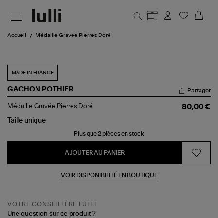
Aller au contenu principal
Accueil
Médaille Gravée Pierres Doré
MADE IN FRANCE
GACHON POTHIER
Partager
Médaille
Médaille Gravée Pierres Doré
80,00 €
Gravée
Pierres
Taille
unique
Doré
Plus que 2 pièces en stock
AJOUTER AU PANIER
VOIR DISPONIBILITÉ EN BOUTIQUE
VOTRE CONSEILLÈRE LULLI
Une question sur ce produit ?