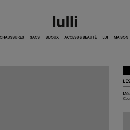
CHAUSSURES
SACS
BIJOUX
ACCESS & BEAUTÉ
LUI
MAISON
LES
Méd
Méda
Em
Cou
Bla
Ch
For
Co