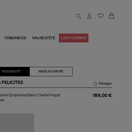
TENDANCES
VALISE D'ÉTÉ
LAST CHANCE
NOUVEAUTÉ
MADE IN EUROPE
 FELICITES
Partager
aillon
illon Empreinte Blanc Chaîne Forçat
189,00 €
preinte
rte
nc
aîne
çat
urte