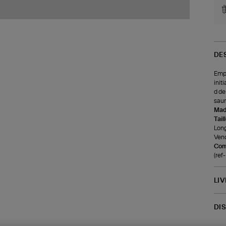
DE
Empr
init
d de
saur
Made
Tail
Long
Vend
Com
(re
LI
DI