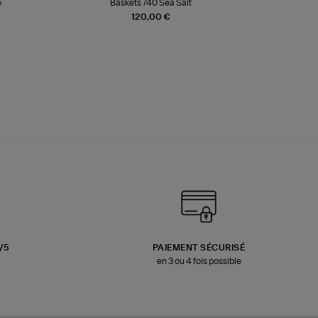
e
Baskets 740 Sea Salt
Veste
120,00 €
3/5
PAIEMENT SÉCURISÉ
en 3 ou 4 fois possible