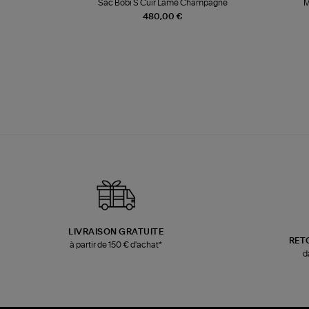
te
Sac Bobi S Cuir Lamé Champagne
M
480,00 €
LIVRAISON GRATUITE
RET
à partir de 150 € d'achat*
d