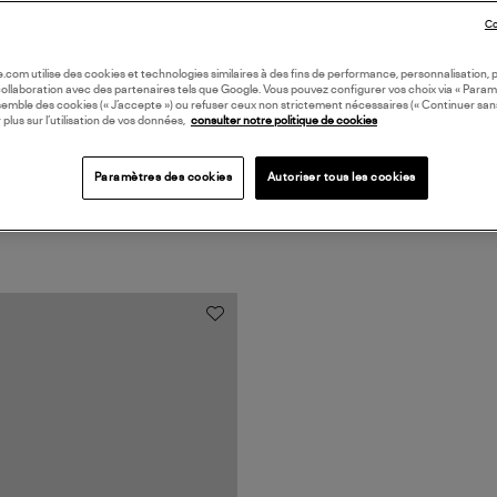
Coll
Co
oile.com utilise des cookies et technologies similaires à des fins de performance, personnalisation, p
collaboration avec des partenaires tels que Google. Vous pouvez configurer vos choix via « Param
semble des cookies (« J’accepte ») ou refuser ceux non strictement nécessaires (« Continuer san
 plus sur l’utilisation de vos données,
consulter notre politique de cookies
Paramètres des cookies
Autoriser tous les cookies