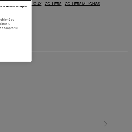
BIJOUX
-
COLLIERS
-
COLLIERS MI-LONGS
ections similaires :
ntinuer sans accepter
ublicité et
étrer »,
s accepter »).