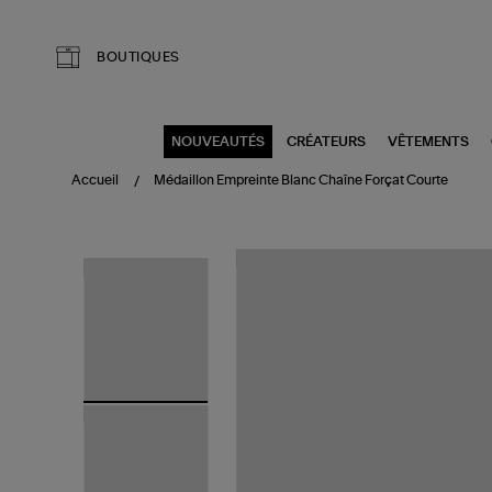
Aller au contenu principal
BOUTIQUES
NOUVEAUTÉS
CRÉATEURS
VÊTEMENTS
Accueil
Médaillon Empreinte Blanc Chaîne Forçat Courte