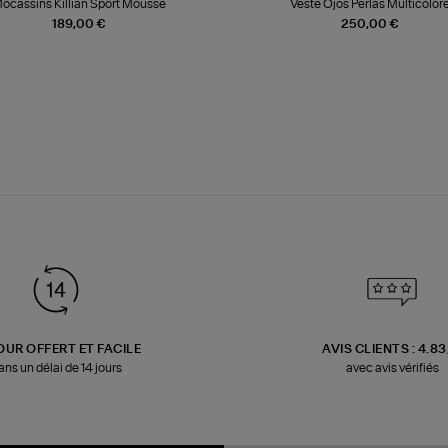
ocassins Killian Sport Mousse
Veste Ojos Perlas Multicolor
189,00 €
250,00 €
OUR OFFERT ET FACILE
AVIS CLIENTS : 4.8
ans un délai de 14 jours
avec avis vérifiés