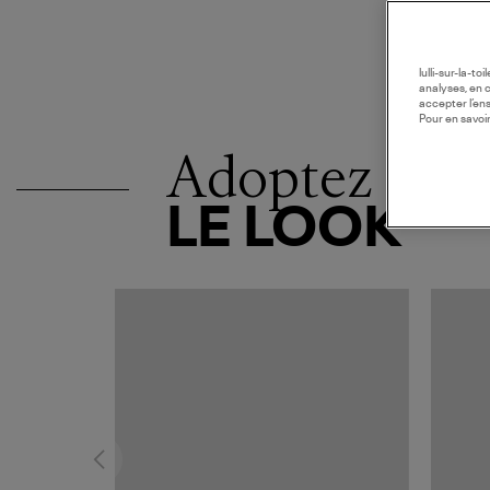
lulli-sur-la-t
analyses, en 
accepter l’en
Pour en savoir
Adoptez
LE LOOK