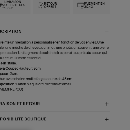
LIVRAISON
RETOUR
PAIEMENT EN
OFFERTE DÈS
OFFERT
3X,4X
150 €
SCRIPTION
einte un médaillon à personnaliser en fonction de vos envies. Une
iale, une mèche de cheveux, un mot, une photo, un souvenir, une pierre
 protection. Un fragment de soi choisit et porté tout prés du coeur, qui
a accueillir votre essentiel.
 in :
Italie.
le & Coupe :
Hauteur : 3cm.
ueur : 2cm.
ue avec chaine maille forçat courte de 45 cm.
position :
Laiton plaqué or 3 microns et émail.
f-MEMPREPCO)
VRAISON ET RETOUR
SPONIBILITÉ BOUTIQUE