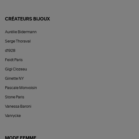
CRÉATEURS BIJOUX
Aurélie Bidermann
Serge Thoraval
d1928
Feidt Paris
Gigi Clozeau
Ginette NY
Pascale Monvoisin
Stone Paris
Vanessa Baroni
Vanrycke
MODE FEMME