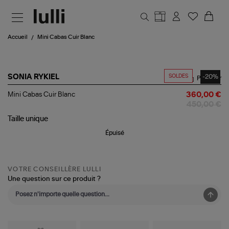
Aller au contenu principal
Accueil
Mini Cabas Cuir Blanc
SOLDES
-20%
SONIA RYKIEL
Partager
Mini
Mini Cabas Cuir Blanc
360,00 €
Cabas
450,00 €
Cuir
Blanc
Taille
unique
Épuisé
VOTRE CONSEILLÈRE LULLI
Une question sur ce produit ?