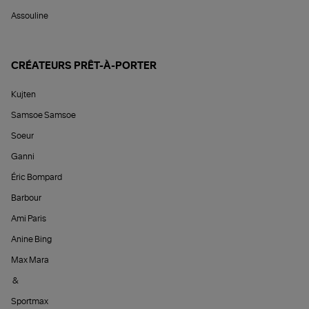
Assouline
CRÉATEURS PRÊT-À-PORTER
Kujten
Samsoe Samsoe
Soeur
Ganni
Éric Bompard
Barbour
Ami Paris
Anine Bing
Max Mara
&
Sportmax