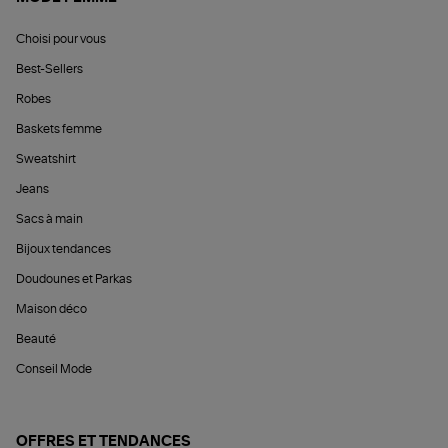
Choisi pour vous
Best-Sellers
Robes
Baskets femme
Sweatshirt
Jeans
Sacs à main
Bijoux tendances
Doudounes et Parkas
Maison déco
Beauté
Conseil Mode
OFFRES ET TENDANCES