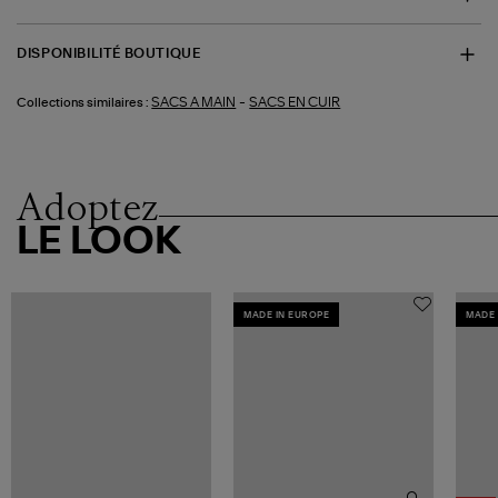
DISPONIBILITÉ BOUTIQUE
-
SACS A MAIN
SACS EN CUIR
Collections similaires :
Adoptez
LE LOOK
MADE IN EUROPE
MADE 