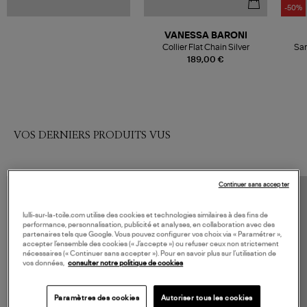
-50%
VANESSA BARONI
Collier Flat Chain Silver
San
189,00 €
VOS DERNIERS PRODUITS VUS
Continuer sans accepter
lulli-sur-la-toile.com utilise des cookies et technologies similaires à des fins de
performance, personnalisation, publicité et analyses, en collaboration avec des
partenaires tels que Google. Vous pouvez configurer vos choix via « Paramétrer »,
accepter l’ensemble des cookies (« J’accepte ») ou refuser ceux non strictement
nécessaires (« Continuer sans accepter »). Pour en savoir plus sur l’utilisation de
vos données,
consulter notre politique de cookies
Paramètres des cookies
Autoriser tous les cookies