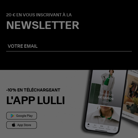
20 € EN VOUS INSCRIVANT À LA
NEWSLETTER
-10% EN TÉLÉCHARGEANT
L'APP LULLI