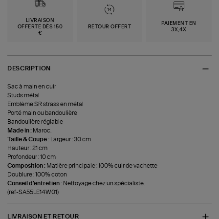
LIVRAISON
PAIEMENT EN
OFFERTE DÈS 150
RETOUR OFFERT
3X,4X
€
DESCRIPTION
Sac à main en cuir
Studs métal
Emblème SR strass en métal
Porté main ou bandoulière
Bandoulière réglable
Made in :
Maroc.
Taille & Coupe :
Largeur : 30 cm
Hauteur : 21 cm
Profondeur : 10 cm
Composition :
Matière principale : 100% cuir de vachette
Doublure : 100% coton
Conseil d'entretien :
Nettoyage chez un spécialiste.
(ref-SA55LE14W01)
LIVRAISON ET RETOUR