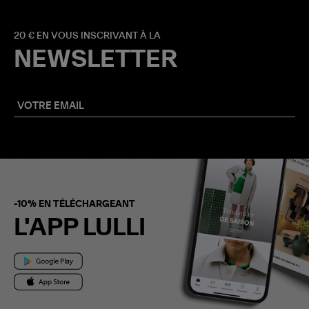
20 € EN VOUS INSCRIVANT À LA
NEWSLETTER
-10% EN TÉLÉCHARGEANT
L'APP LULLI