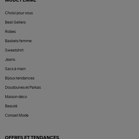
MODE FEMME
Choisi pour vous
Best-Sellers
Robes
Baskets femme
Sweatshirt
Jeans
Sacs à main
Bijoux tendances
Doudounes et Parkas
Maison déco
Beauté
Conseil Mode
OFFRES ET TENDANCES