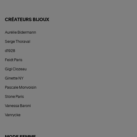
CRÉATEURS BIJOUX
Aurélie Bidermann
Serge Thoraval
d1928
Feidt Paris
Gigi Clozeau
Ginette NY
Pascale Monvoisin
Stone Paris
Vanessa Baroni
Vanrycke