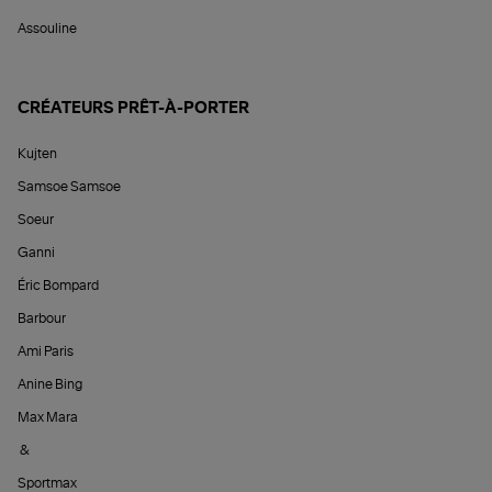
Assouline
CRÉATEURS PRÊT-À-PORTER
Kujten
Samsoe Samsoe
Soeur
Ganni
Éric Bompard
Barbour
Ami Paris
Anine Bing
Max Mara
&
Sportmax