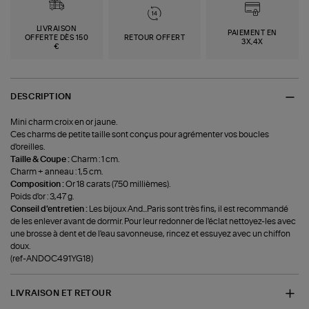
LIVRAISON
PAIEMENT EN
OFFERTE DÈS 150
RETOUR OFFERT
3X,4X
€
DESCRIPTION
Mini charm croix en or jaune.
Ces charms de petite taille sont conçus pour agrémenter vos boucles
d'oreilles.
Taille & Coupe :
Charm : 1 cm.
Charm + anneau : 1,5 cm.
Composition :
Or 18 carats (750 millièmes).
Poids d'or : 3,47 g.
Conseil d'entretien :
Les bijoux And...Paris sont très fins, il est recommandé
de les enlever avant de dormir. Pour leur redonner de l'éclat nettoyez-les avec
une brosse à dent et de l'eau savonneuse, rincez et essuyez avec un chiffon
doux.
(ref-ANDOC491YG18)
LIVRAISON ET RETOUR