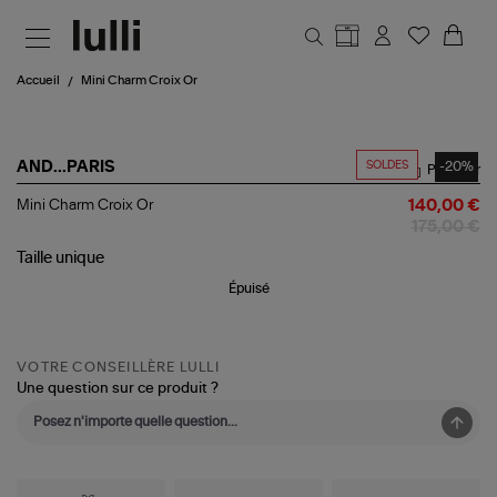
Aller au contenu principal
Accueil
Mini Charm Croix Or
SOLDES
-20%
AND...PARIS
Partager
Mini
Mini Charm Croix Or
140,00 €
Charm
175,00 €
Croix
Or
Taille
unique
Épuisé
VOTRE CONSEILLÈRE LULLI
Une question sur ce produit ?