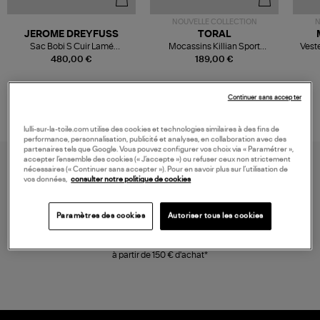
NOUVELLE COLLECTION
N
JEROME DREYFUSS
TORAL
Sac Bobi S Cuir Lamé
Mocassins Killian Sport
Veste
Champagne
Mousse
480,00 €
189,00 €
Continuer sans accepter
lulli-sur-la-toile.com utilise des cookies et technologies similaires à des fins de
performance, personnalisation, publicité et analyses, en collaboration avec des
partenaires tels que Google. Vous pouvez configurer vos choix via « Paramétrer »,
accepter l’ensemble des cookies (« J’accepte ») ou refuser ceux non strictement
nécessaires (« Continuer sans accepter »). Pour en savoir plus sur l’utilisation de
vos données,
consulter notre politique de cookies
Paramètres des cookies
Autoriser tous les cookies
LIVRAISON GRATUITE
à partir de 150 € d'achat*